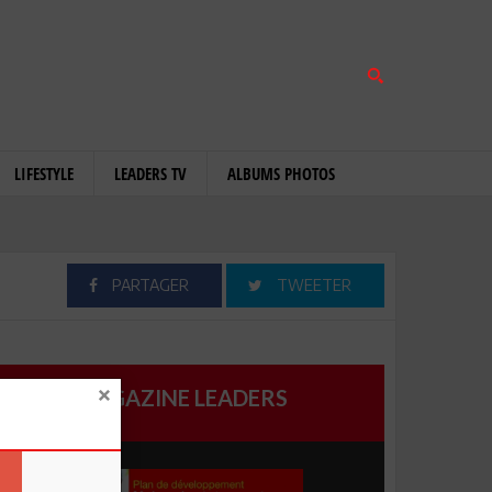
LIFESTYLE
LEADERS TV
ALBUMS PHOTOS
PARTAGER
TWEETER
MAGAZINE LEADERS