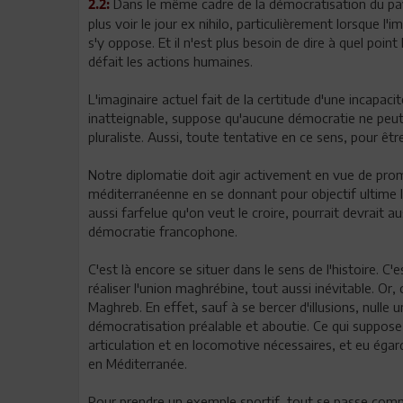
Dans le même cadre de la démocratisation du pay
2.2:
plus voir le jour ex nihilo, particulièrement lorsque l
s'y oppose. Et il n'est plus besoin de dire à quel poin
défait les actions humaines.
L'imaginaire actuel fait de la certitude d'une incapaci
inatteignable, suppose qu'aucune démocratie ne peut
pluraliste. Aussi, toute tentative en ce sens, pour êtr
Notre diplomatie doit agir activement en vue de prom
méditerranéenne en se donnant pour objectif ultime l'
aussi farfelue qu'on veut le croire, pourrait devrait 
démocratie francophone.
C'est là encore se situer dans le sens de l'histoire. C
réaliser l'union maghrébine, tout aussi inévitable. Or, 
Maghreb. En effet, sauf à se bercer d'illusions, nulle
démocratisation préalable et aboutie. Ce qui suppos
articulation et en locomotive nécessaires, et eu égard
en Méditerranée.
Pour prendre un exemple sportif, tout se passe comme