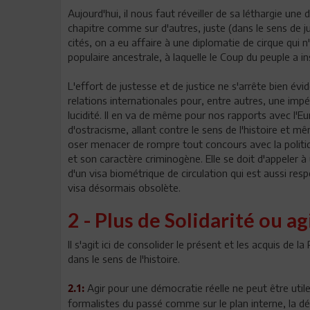
Aujourd'hui, il nous faut réveiller de sa léthargie une
chapitre comme sur d'autres, juste (dans le sens de ju
cités, on a eu affaire à une diplomatie de cirque qui n'
populaire ancestrale, à laquelle le Coup du peuple a
L'effort de justesse et de justice ne s'arrête bien é
relations internationales pour, entre autres, une imp
lucidité. Il en va de même pour nos rapports avec l'E
d'ostracisme, allant contre le sens de l'histoire et m
oser menacer de rompre tout concours avec la politi
et son caractère criminogène. Elle se doit d'appeler
d'un visa biométrique de circulation qui est aussi resp
visa désormais obsolète.
2 - Plus de Solidarité ou ag
Il s'agit ici de consolider le présent et les acquis de
dans le sens de l'histoire.
Agir pour une démocratie réelle ne peut être uti
2.1:
formalistes du passé comme sur le plan interne, la d