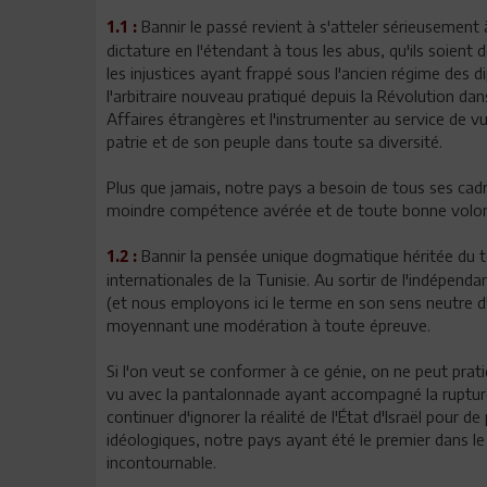
Bannir le passé revient à s'atteler sérieusement
1.1 :
dictature en l'étendant à tous les abus, qu'ils soient 
les injustices ayant frappé sous l'ancien régime des d
l'arbitraire nouveau pratiqué depuis la Révolution dans
Affaires étrangères et l'instrumenter au service de vue
patrie et de son peuple dans toute sa diversité.
Plus que jamais, notre pays a besoin de tous ses cadr
moindre compétence avérée et de toute bonne volont
Bannir la pensée unique dogmatique héritée du te
1.2 :
internationales de la Tunisie. Au sortir de l'indépend
(et nous employons ici le terme en son sens neutre d'
moyennant une modération à toute épreuve.
Si l'on veut se conformer à ce génie, on ne peut pra
vu avec la pantalonnade ayant accompagné la rupture 
continuer d'ignorer la réalité de l'État d'Israël pour 
idéologiques, notre pays ayant été le premier dans l
incontournable.