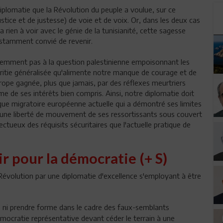
 diplomatie que la Révolution du peuple a voulue, sur ce
stice et de justesse) de voie et de voix. Or, dans les deux cas
a rien à voir avec le génie de la tunisianité, cette sagesse
 instamment convié de revenir.
videmment pas à la question palestinienne empoisonnant les
éritie généralisée qu'alimente notre manque de courage et de
urope gagnée, plus que jamais, par des réflexes meurtriers
ême de ses intérêts bien compris. Ainsi, notre diplomatie doit
que migratoire européenne actuelle qui a démontré ses limites
 à une liberté de mouvement de ses ressortissants sous couvert
ectueux des réquisits sécuritaires que l'actuelle pratique de
ir pour la démocratie (+ S)
 la Révolution par une diplomatie d'excellence s'employant à être
le ni prendre forme dans le cadre des faux-semblants
émocratie représentative devant céder le terrain à une