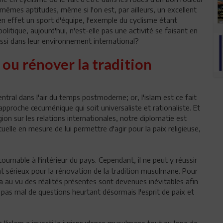
êmes aptitudes, même si l'on est, par ailleurs, un excellent
en effet un sport d'équipe, l'exemple du cyclisme étant
olitique, aujourd'hui, n'est-elle pas une activité se faisant en
aussi dans leur environnement international?
m ou rénover la tradition
t central dans l'air du temps postmoderne; or, l'islam est ce fait
 approche œcuménique qui soit universaliste et rationaliste. Et
ion sur les relations internationales, notre diplomatie est
lle en mesure de lui permettre d'agir pour la paix religieuse,
urnable à l'intérieur du pays. Cependant, il ne peut y réussir
 sérieux pour la rénovation de la tradition musulmane. Pour
na au vu des réalités présentes sont devenues inévitables afin
r pas mal de questions heurtant désormais l'esprit de paix et