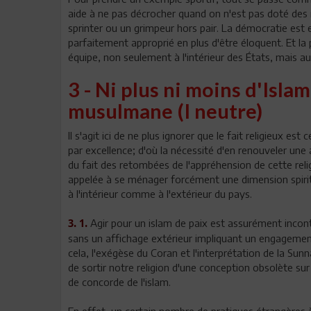
aide à ne pas décrocher quand on n'est pas doté des m
sprinter ou un grimpeur hors pair. La démocratie est 
parfaitement approprié en plus d'être éloquent. Et la p
équipe, non seulement à l'intérieur des États, mais 
3 - Ni plus ni moins d'Isla
musulmane (I neutre)
Il s'agit ici de ne plus ignorer que le fait religieux es
par excellence; d'où la nécessité d'en renouveler une
du fait des retombées de l'appréhension de cette relig
appelée à se ménager forcément une dimension spiritue
à l'intérieur comme à l'extérieur du pays.
Agir pour un islam de paix est assurément inconto
3. 1.
sans un affichage extérieur impliquant un engagement
cela, l'exégèse du Coran et l'interprétation de la Sun
de sortir notre religion d'une conception obsolète su
de concorde de l'islam.