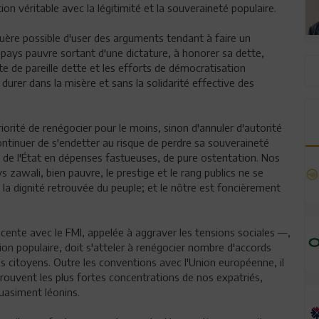
n véritable avec la légitimité et la souveraineté populaire.
s guère possible d'user des arguments tendant à faire un
 pays pauvre sortant d'une dictature, à honorer sa dette,
te de pareille dette et les efforts de démocratisation
 durer dans la misère et sans la solidarité effective des
iorité de renégocier pour le moins, sinon d'annuler d'autorité
 continuer de s'endetter au risque de perdre sa souveraineté
 de l'État en dépenses fastueuses, de pure ostentation. Nos
 zawali, bien pauvre, le prestige et le rang publics ne se
 la dignité retrouvée du peuple; et le nôtre est foncièrement
écente avec le FMI, appelée à aggraver les tensions sociales —,
on populaire, doit s'atteler à renégocier nombre d'accords
es citoyens. Outre les conventions avec l'Union européenne, il
trouvent les plus fortes concentrations de nos expatriés,
uasiment léonins.