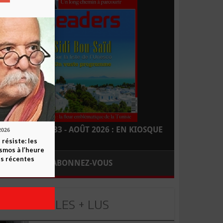
LEADERS N° 183 - AOÛT 2026 : EN KIOSQUE
2026
 résiste: les
smos à l’heure
s récentes
ABONNEZ-VOUS
LES + LUS