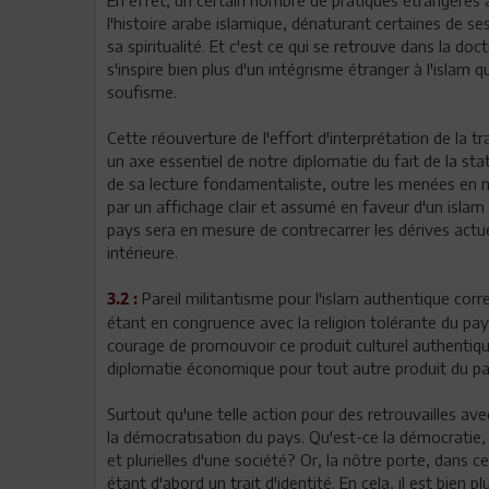
En effet, un certain nombre de pratiques étrangères à
l'histoire arabe islamique, dénaturant certaines de 
sa spiritualité. Et c'est ce qui se retrouve dans la doc
s'inspire bien plus d'un intégrisme étranger à l'islam q
soufisme.
Cette réouverture de l'effort d'interprétation de la t
un axe essentiel de notre diplomatie du fait de la sta
de sa lecture fondamentaliste, outre les menées en n
par un affichage clair et assumé en faveur d'un islam
pays sera en mesure de contrecarrer les dérives actue
intérieure.
Pareil militantisme pour l'islam authentique corre
3.2 :
étant en congruence avec la religion tolérante du pay
courage de promouvoir ce produit culturel authentiq
diplomatie économique pour tout autre produit du pa
Surtout qu'une telle action pour des retrouvailles avec
la démocratisation du pays. Qu'est-ce la démocratie, 
et plurielles d'une société? Or, la nôtre porte, dans c
étant d'abord un trait d'identité. En cela, il est bien 