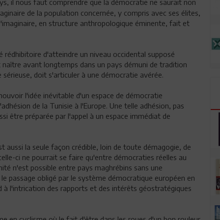
s, il nous faut comprendre que la démocratie ne saurait non
'imaginaire de la population concernée, y compris avec ses élites,
t l'imaginaire, en structure anthropologique éminente, fait et
té rédhibitoire d'atteindre un niveau occidental supposé
 naître avant longtemps dans un pays démuni de tradition
e sérieuse, doit s'articuler à une démocratie avérée.
ouvoir l'idée inévitable d'un espace de démocratie
adhésion de la Tunisie à l'Europe. Une telle adhésion, pas
aussi être préparée par l'appel à un espace immédiat de
'est aussi la seule façon crédible, loin de toute démagogie, de
celle-ci ne pourrait se faire qu'entre démocraties réelles au
 unité n'est possible entre pays maghrébins sans une
e le passage obligé par le système démocratique européen en
 à l'intrication des rapports et des intérêts géostratégiques
 en cyclisme où le fait d'être dans les roues d'un bon rouleur