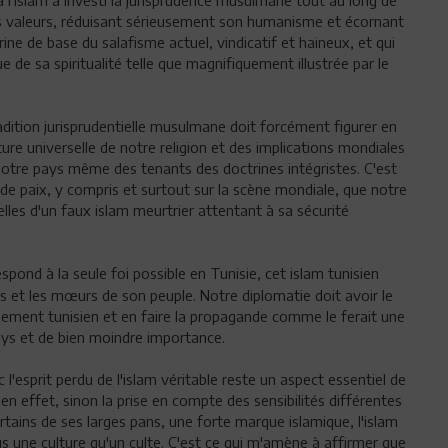
 l'islam a investi la jurisprudence musulmane tout au long de
ses valeurs, réduisant sérieusement son humanisme et écornant
trine de base du salafisme actuel, vindicatif et haineux, et qui
ue de sa spiritualité telle que magnifiquement illustrée par le
radition jurisprudentielle musulmane doit forcément figurer en
ture universelle de notre religion et des implications mondiales
otre pays même des tenants des doctrines intégristes. C'est
 de paix, y compris et surtout sur la scène mondiale, que notre
lles d'un faux islam meurtrier attentant à sa sécurité
spond à la seule foi possible en Tunisie, cet islam tunisien
s et les mœurs de son peuple. Notre diplomatie doit avoir le
uement tunisien et en faire la propagande comme le ferait une
ys et de bien moindre importance.
 l'esprit perdu de l'islam véritable reste un aspect essentiel de
en effet, sinon la prise en compte des sensibilités différentes
ertains de ses larges pans, une forte marque islamique, l'islam
plus une culture qu'un culte. C'est ce qui m'amène à affirmer que