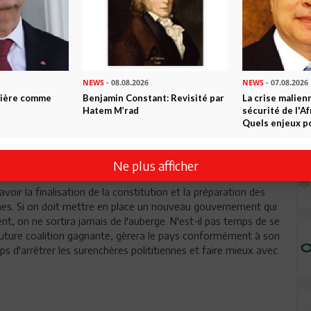
.Je ne crois pas en ces politiques car il n"y a pas meilleur
 pour espérer accéder au pouvoir.
 avant d'avoir commencé, et croire que ce mouvement est
père s'est muée en agneau ...
NEWS
- 08.08.2026
NEWS
- 07.08.2026
ntière comme
Benjamin Constant: Revisité par
La crise malien
érément;qualités requses avoir l assetiment d 'Ennadhda
Hatem M’rad
sécurité de l'A
Quels enjeux po
iment de l 'oppositio pour une société démocratique et moderne
s ,résorber le chomage;juguler l 'inflation;réequilibrer le
mettre fin au terrorisme....j 'ai trouvé HERCULE
Ne plus afficher
savoir la finalisation de la constitution et la préparation des
ernes. Si on doit mettre en place un nouveau gouvernement qui
nt, on ne sortira jamais de l'auberge. N'est-il pas temps de se
a future coalition gagnante, gèrera le pays conformément à son
s d'arrêtrer les surenchères polititiennes et faire mieux avec