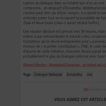
rupture du dialogue dans sa totalité que d’un accord. 
compromis, un dirigeant d’Ennahdha, Abdelhamid Jelas
comme pour être sûr d’être compris, il a répété le nom
entendre parler tout en évoquant la possibilité de 
Zbidi et Nouri Jouini (celui-ci aurait décliné l'offre).
Une réunion décisive est prévue vers 18 heures, mais
même si par extraordinaire le miracle a lieu, on pense 
tractations qu’on devra entreprendre pour y parvenir,
révision de « la petite constitution », l’ISIE, le code é
d’œuvre de cette initiative, Houssine Abassi parait bi
probablement le glas du Dialogue national avec tous l
Ahmed Mestiri – Mohamed Ennaceur : un ticket est-il 
:
Dialogue National
Ennahdha
isie
Tags
Envoyer à u
VOUS AIMEZ CET ARTICLE