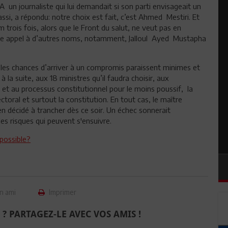
A un journaliste qui lui demandait si son parti envisageait un
si, a répondu: notre choix est fait, c’est Ahmed Mestiri. Et
 trois fois, alors que le Front du salut, ne veut pas en
faire appel à d’autres noms, notamment, Jalloul Ayed Mustapha
 les chances d’arriver à un compromis paraissent minimes et
à la suite, aux 18 ministres qu’il faudra choisir, aux
 et au processus constitutionnel pour le moins poussif, la
lectoral et surtout la constitution. En tout cas, le maître
en décidé à trancher dès ce soir. Un échec sonnerait
es risques qui peuvent s'ensuivre.
possible?
n ami
Imprimer
 ? PARTAGEZ-LE AVEC VOS AMIS !