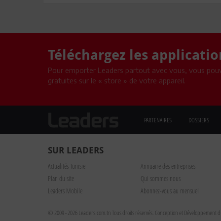
Téléchargez les applicati
Pour emporter Leaders partout avec vous, vous pouv
gratuites sur le « store » de votre appareil.
PARTENAIRES
DOSSIERS
SUR LEADERS
Actualités Tunisie
Annuaire des entreprises
Plan du site
Qui sommes nous
Leaders Mobile
Abonnez-vous au mensuel
© 2009 - 2026 Leaders.com.tn Tous droits réservés.
Conception et Développement du