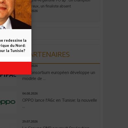
valeureux, un finaliste absent
19.07.2026
ne redessine la
frique du Nord:
ur la Tunisie?
PARTENAIRES
06.08.2026
Un consortium européen développe un
modèle de ...
04.08.2026
OPPO lance l'A6c en Tunisie: la nouvelle
...
29.07.2026
Le Groupe QNB poursuit l’exécution