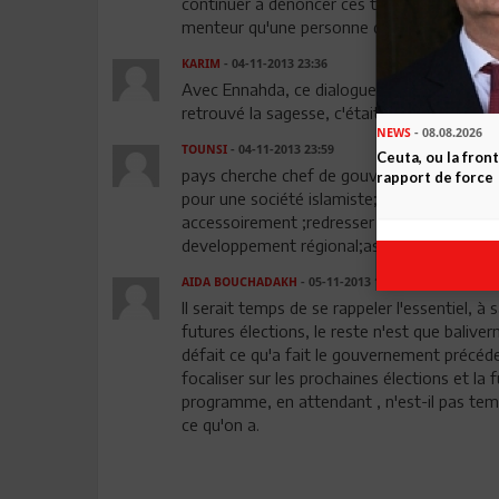
continuer à dénoncer ces traites de la patrie 
menteur qu'une personne qui doit se vendre
KARIM
- 04-11-2013 23:36
Avec Ennahda, ce dialogue était condamné
retrouvé la sagesse, c'était croire que la vi
NEWS
- 08.08.2026
TOUNSI
- 04-11-2013 23:59
Ceuta, ou la fro
pays cherche chef de gouvernement désesp
rapport de force
pour une société islamiste;avoir l 'assent
accessoirement ;redresser l 'économie du pay
developpement régional;assurer la sécurité,
AIDA BOUCHADAKH
- 05-11-2013 12:58
Il serait temps de se rappeler l'essentiel, à 
futures élections, le reste n'est que baliv
défait ce qu'a fait le gouvernement précéde
focaliser sur les prochaines élections et l
programme, en attendant , n'est-il pas temp
ce qu'on a.