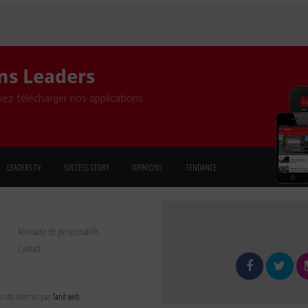
ons Leaders
ez télécharger nos applications
LEADERS TV
SUCCESS STORY
OPINIONS
TENDANCE
Annuaire de personnalités
Contact
 site internet par
Tanit web