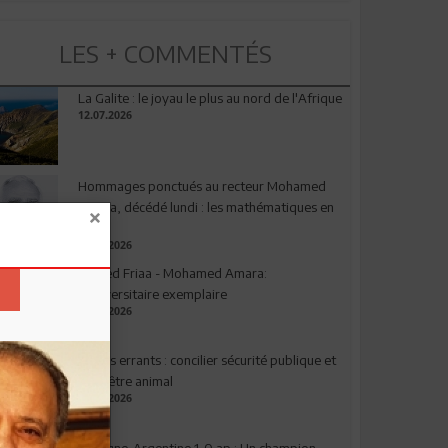
LES + COMMENTÉS
La Galite : le joyau le plus au nord de l'Afrique
12.07.2026
Hommages ponctués au recteur Mohamed
Amara, décédé lundi : les mathématiques en
deuil
03.08.2026
Ahmed Friaa - Mohamed Amara:
l’Universitaire exemplaire
04.08.2026
Chiens errants : concilier sécurité publique et
bien-être animal
17.07.2026
Espagne-Argentine 1-0 ap : Un champion