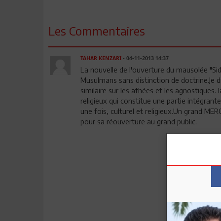
Les Commentaires
TAHAR KENZARI
- 04-11-2013 14:37
La nouvelle de l'ouverture du mausolée "Sid
Musulmans sans distinction de doctrine.Je d
similaire sur les athées et les agnostiques. 
religieux qui constitue une partie intégrant
une fois, culturel et religieux.Un grand ME
pour sa réouverture au grand public.