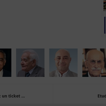
n ticket ...
Etud