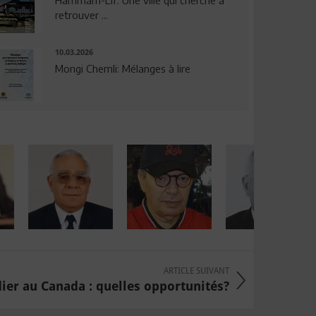
Hammam-Lif: Une ville qui cherche à
retrouver ...
10.03.2026
Mongi Chemli: Mélanges à lire
ARTICLE SUIVANT
ier au Canada : quelles opportunités?