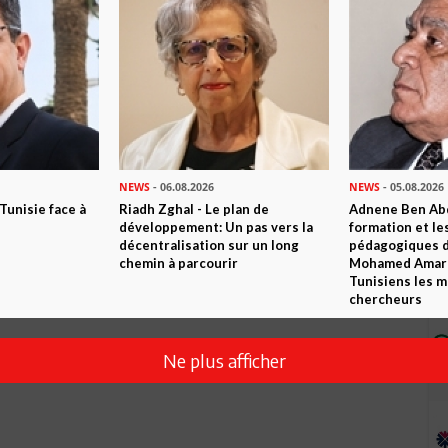
NEWS
- 06.08.2026
NEWS
- 05.08.2026
 Tunisie face à
Riadh Zghal - Le plan de
Adnene Ben Abd
développement: Un pas vers la
formation et le
décentralisation sur un long
pédagogiques di
chemin à parcourir
Mohamed Amara,
Tunisiens les m
chercheurs
Ne plus afficher