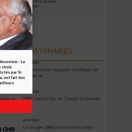
aux chiffres arabes
09.07.2026
PARTENAIRES
esselem - La
06.08.2026
s choix
Un consortium européen développe un
ctés par Si
modèle de ...
 ont fait des
eilleurs
04.08.2026
OPPO lance l'A6c en Tunisie: la nouvelle
...
29.07.2026
Le Groupe QNB poursuit l’exécution