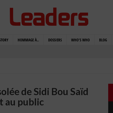
STORY
HOMMAGE À..
DOSSIERS
WHO'S WHO
BLOG
olée de Sidi Bou Saïd
t au public