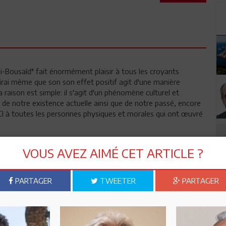
i-Bousaîd" fait énormément plaisir à tous les croyants
irai même que son son effet positif agit d'une manière
la raison est simple: il s'agit d'un phénomène culturel et
e de notre existence actuelle ainsi que de notre passé, encore
RCI à toutes les personnes physiques et morales qui ont œuvré
VOUS AVEZ AIMÉ CET ARTICLE ?
PARTAGER
TWEETER
PARTAGER