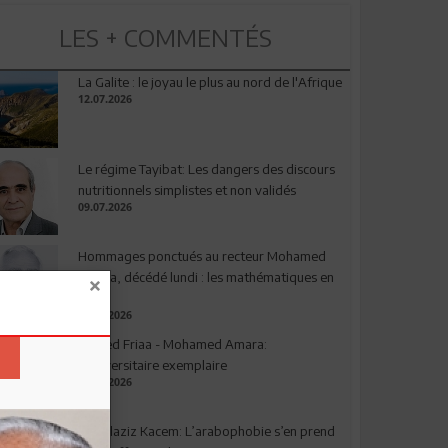
LES + COMMENTÉS
La Galite : le joyau le plus au nord de l'Afrique
12.07.2026
Le régime Tayibat: Les dangers des discours
nutritionnels simplistes et non validés
09.07.2026
Hommages ponctués au recteur Mohamed
Amara, décédé lundi : les mathématiques en
deuil
03.08.2026
Ahmed Friaa - Mohamed Amara:
l’Universitaire exemplaire
04.08.2026
Abdelaziz Kacem: L’arabophobie s’en prend