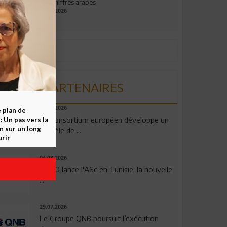
aux chiffres arabes
09.07.2026
PARTENAIRES
06.08.2026
e plan de
Un consortium européen développe un
 Un pas vers la
n sur un long
modèle de ...
rir
04.08.2026
OPPO lance l'A6c en Tunisie: la nouvelle
...
29.07.2026
Le Groupe QNB poursuit l’exécution