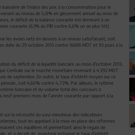
e baissière de l’indice des prix à la consommation pour le
 revenant au niveau de 5,8% en glissement annuel au mois de
urs, le déficit de la balance courante est demeuré à un
nnée courante (6,1% du PIB contre 6,6% un an plus tôt).
 les avoirs nets en devises à un niveau satisfaisant, soit
n en date du 29 octobre 2013 contre 9.688 MDT et 93 jours à la
ation du déficit de la liquidité bancaire au mois d’octobre 2013,
anque Centrale sur le marché monétaire revenant à 4.392 MDT
ois de septembre. En outre, le taux d’intérêt moyen sur ce
période, soit 4,66% contre 4,72%. Par ailleurs, le rythme
ystème bancaire et du volume total des concours à
 neuf premiers mois de l’année courante par rapport à la
nt sur la nécessité du suivi minutieux des indicateurs
externes, tout en appelant à la mise en place des réformes
nacent ces équilibres et permettant ainsi le regain de
le, et a décidé de maintenir inchangé le taux d’intérêt