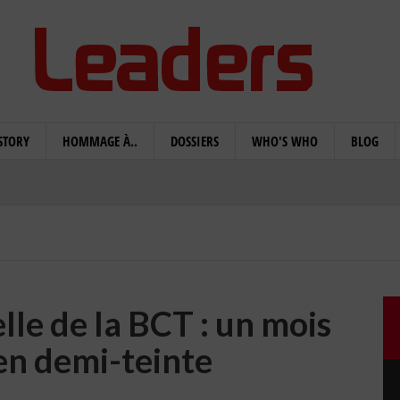
STORY
HOMMAGE À..
DOSSIERS
WHO'S WHO
BLOG
le de la BCT : un mois
en demi-teinte