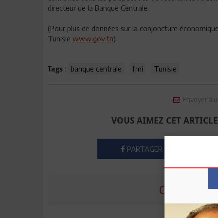
directeur de la Banque Centrale.
(Pour plus de données sur la conjoncture économique 
Tunisie
www.gov.tn
).
:
banque centrale
fmi
Tunisie
Tags
Envoyer à u
VOUS AIMEZ CET ARTICLE
PARTAGER
COMMENTE