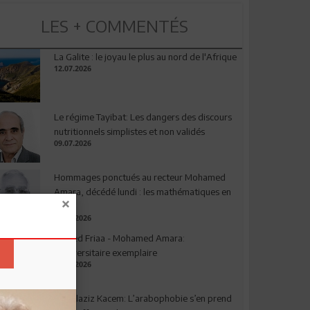
LES + COMMENTÉS
La Galite : le joyau le plus au nord de l'Afrique
12.07.2026
Le régime Tayibat: Les dangers des discours
nutritionnels simplistes et non validés
09.07.2026
Hommages ponctués au recteur Mohamed
Amara, décédé lundi : les mathématiques en
deuil
03.08.2026
Ahmed Friaa - Mohamed Amara:
l’Universitaire exemplaire
04.08.2026
Abdelaziz Kacem: L’arabophobie s’en prend