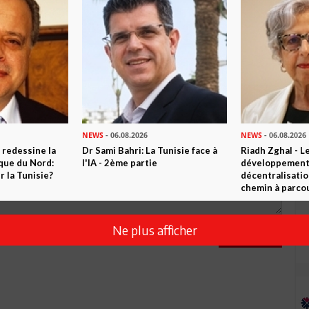
0
Commentaires
Commenter
NEWS
- 06.08.2026
NEWS
- 06.08.2026
 redessine la
Dr Sami Bahri: La Tunisie face à
Riadh Zghal - L
ique du Nord:
l'IA - 2ème partie
développement:
 la Tunisie?
décentralisatio
chemin à parcou
Ne plus afficher
Envoyer