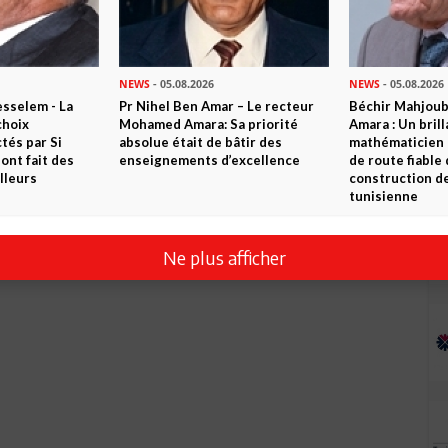
NEWS
- 05.08.2026
NEWS
- 05.08.2026
sselem - La
Pr Nihel Ben Amar – Le recteur
Béchir Mahjou
choix
Mohamed Amara: Sa priorité
Amara : Un brill
tés par Si
absolue était de bâtir des
mathématicien
nt fait des
enseignements d’excellence
de route fiable 
lleurs
construction de
tunisienne
Ne plus afficher