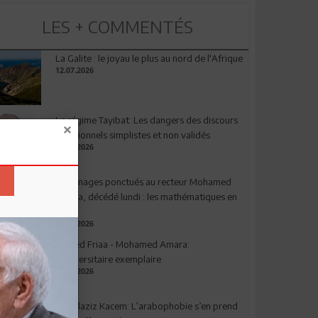
LES + COMMENTÉS
La Galite : le joyau le plus au nord de l'Afrique
12.07.2026
Le régime Tayibat: Les dangers des discours
nutritionnels simplistes et non validés
09.07.2026
Hommages ponctués au recteur Mohamed
Amara, décédé lundi : les mathématiques en
deuil
03.08.2026
Ahmed Friaa - Mohamed Amara:
l’Universitaire exemplaire
04.08.2026
Abdelaziz Kacem: L’arabophobie s’en prend