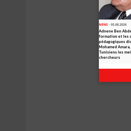
NEWS
- 05.08.2026
Adnene Ben Abde
formation et les 
pédagogiques dic
Mohamed Amara, o
Tunisiens les mei
chercheurs