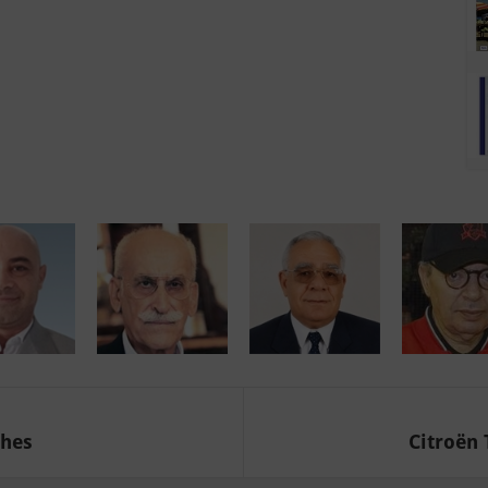
phes
Citroën 