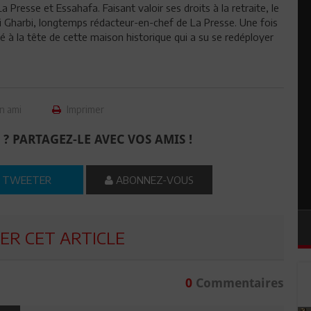
a Presse et Essahafa. Faisant valoir ses droits à la retraite, le
gi Gharbi, longtemps rédacteur-en-chef de La Presse. Une fois
té à la tête de cette maison historique qui a su se redéployer
n ami
Imprimer
 ? PARTAGEZ-LE AVEC VOS AMIS !
TWEETER
ABONNEZ-VOUS
R CET ARTICLE
0
Commentaires