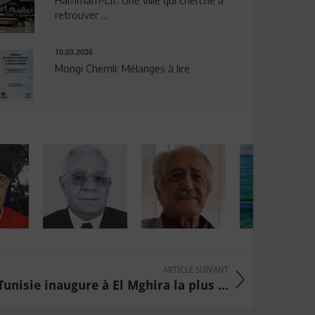
Hammam-Lif: Une ville qui cherche à
retrouver ...
10.03.2026
Mongi Chemli: Mélanges à lire
ARTICLE SUIVANT
Tunisie inaugure à El Mghira la plus ...