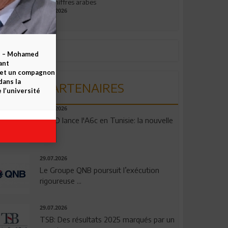
aux chiffres arabes
09.07.2026
b – Mohamed
ant
 et un compagnon
dans la
PARTENAIRES
 l’université
04.08.2026
OPPO lance l'A6c en Tunisie: la nouvelle
...
29.07.2026
Le Groupe QNB poursuit l’exécution
rigoureuse ...
29.07.2026
TSB: Des résultats 2025 marqués par un