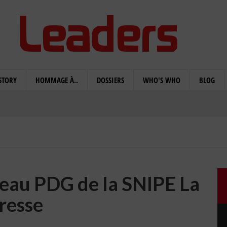
STORY
HOMMAGE À..
DOSSIERS
WHO'S WHO
BLOG
eau PDG de la SNIPE La
resse