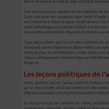
liberté et saisi par le vent du large et l'esprit d'aventu
Doit-on à ce propos rappeler que les habitants de tou
Qu'ils sont donc des voyageurs dans l'âme? Et qu'ils
sont convertis à l'islam qu'après moult remous? De fai
arabe authentique une passion similaire à la leur pour 
de conquête permanente d'espaces de libertés sans 
Tout cela confirme que l'on est bien, à Kerkennah, en u
tunisianité qui est d'abord une alliance entre une vo
poète du pays et un hédonisme certain. Celui-ci est 
mœurs carthaginoises offraient déjà une belle illustr
temps-là.
Les leçons politiques de l
J'aime, quand je suis en Tunisie, venir me ressourcer 
par la crise actuelle, est à son comble (cf. mon article i
http://www.leaders.com.tn/article/surrealiste-tunisie
J'y arrive en temps de cueillette des olives, au lend
stoïquement supportée, luttant contre ce fléau récurr