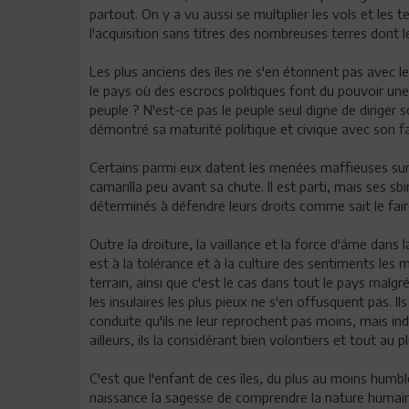
partout. On y a vu aussi se multiplier les vols et les 
l'acquisition sans titres des nombreuses terres dont le
Les plus anciens des îles ne s'en étonnent pas avec l
le pays où des escrocs politiques font du pouvoir une
peuple ? N'est-ce pas le peuple seul digne de diriger
démontré sa maturité politique et civique avec son
Certains parmi eux datent les menées maffieuses sur l
camarilla peu avant sa chute. Il est parti, mais ses sb
déterminés à défendre leurs droits comme sait le fair
Outre la droiture, la vaillance et la force d'âme dans l
est à la tolérance et à la culture des sentiments les m
terrain, ainsi que c'est le cas dans tout le pays malg
les insulaires les plus pieux ne s'en offusquent pas. I
conduite qu'ils ne leur reprochent pas moins, mais in
ailleurs, ils la considérant bien volontiers et tout a
C'est que l'enfant de ces îles, du plus au moins humble
naissance la sagesse de comprendre la nature humaine