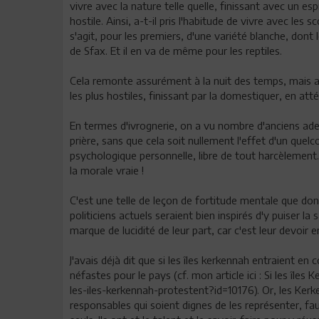
vivre avec la nature telle quelle, finissant avec un es
hostile. Ainsi, a-t-il pris l'habitude de vivre avec les 
s'agit, pour les premiers, d'une variété blanche, dont
de Sfax. Et il en va de même pour les reptiles.
Cela remonte assurément à la nuit des temps, mais ai
les plus hostiles, finissant par la domestiquer, en atté
En termes d'ivrognerie, on a vu nombre d'anciens adepte
prière, sans que cela soit nullement l'effet d'un que
psychologique personnelle, libre de tout harcèlement. A
la morale vraie !
C'est une telle de leçon de fortitude mentale que don
politiciens actuels seraient bien inspirés d'y puiser 
marque de lucidité de leur part, car c'est leur devoir e
J'avais déjà dit que si les îles kerkennah entraient en
néfastes pour le pays (cf. mon article ici : Si les îles
les-iles-kerkennah-protestent?id=10176). Or, les Kerke
responsables qui soient dignes de les représenter, faute