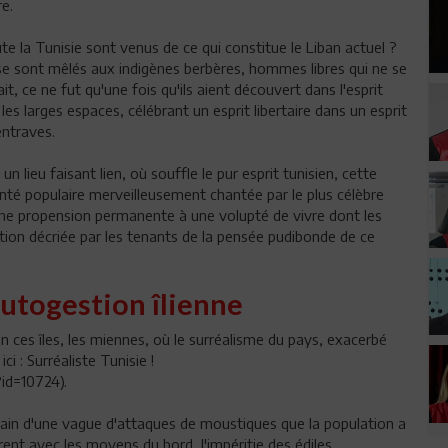
re.
te la Tunisie sont venus de ce qui constitue le Liban actuel ?
 se sont mêlés aux indigènes berbères, hommes libres qui ne se
t, ce ne fut qu'une fois qu'ils aient découvert dans l'esprit
les larges espaces, célébrant un esprit libertaire dans un esprit
entraves.
n lieu faisant lien, où souffle le pur esprit tunisien, cette
lonté populaire merveilleusement chantée par le plus célèbre
une propension permanente à une volupté de vivre dont les
ation décriée par les tenants de la pensée pudibonde de ce
'autogestion îlienne
en ces îles, les miennes, où le surréalisme du pays, exacerbé
ci : Surréaliste Tunisie !
?id=10724).
emain d'une vague d'attaques de moustiques que la population a
ent avec les moyens du bord, l'impéritie des édiles