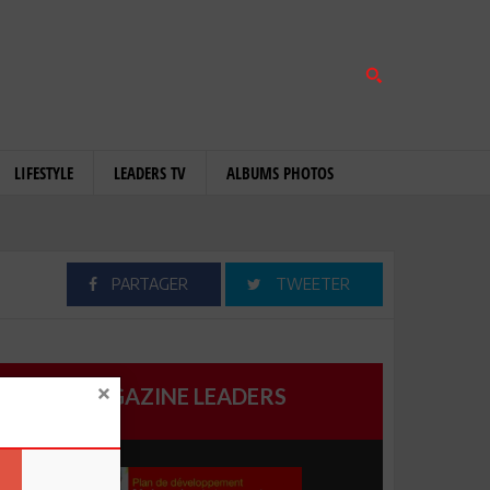
LIFESTYLE
LEADERS TV
ALBUMS PHOTOS
PARTAGER
TWEETER
MAGAZINE LEADERS