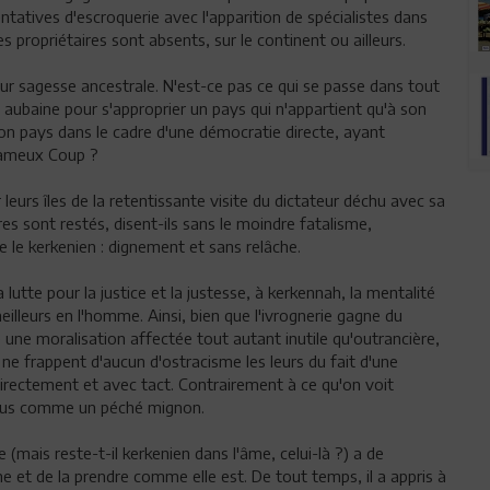
tentatives d'escroquerie avec l'apparition de spécialistes dans
s propriétaires sont absents, sur le continent ou ailleurs.
eur sagesse ancestrale. N'est-ce pas ce qui se passe dans tout
 aubaine pour s'approprier un pays qui n'appartient qu'à son
 son pays dans le cadre d'une démocratie directe, ayant
 fameux Coup ?
eurs îles de la retentissante visite du dictateur déchu avec sa
ires sont restés, disent-ils sans le moindre fatalisme,
e le kerkenien : dignement et sans relâche.
a lutte pour la justice et la justesse, à kerkennah, la mentalité
eilleurs en l'homme. Ainsi, bien que l'ivrognerie gagne du
ré une moralisation affectée tout autant inutile qu'outrancière,
ls ne frappent d'aucun d'ostracisme les leurs du fait d'une
directement et avec tact. Contrairement à ce qu'on voit
u plus comme un péché mignon.
 (mais reste-t-il kerkenien dans l'âme, celui-là ?) a de
 et de la prendre comme elle est. De tout temps, il a appris à