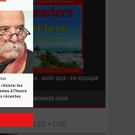
LEADERS N° 183 - AOÛT 2026 : EN KIOSQUE
2026
 résiste: les
smos à l’heure
s récentes
ABONNEZ-VOUS
LES + LUS