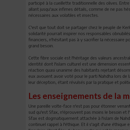
participé à la cueillette traditionnelle des olives. Ent
allant jusqu'aux infimes détails, comme de ne pas hésit
nécessaires aux volatiles et insectes.
C'est que tout doit se partager chez le peuple de Ker
solidarité pourrait inspirer nos responsables obnubilés
financiers, n'hésitant pas à y sacrifier la nécessaire p
grand besoin.
Cette fibre sociale est l'héritage des valeurs ancestral
identité dont l'islam culturel est une dimension essentie
réaction quasi unanime des habitants rejetant désor
eux avouent avoir voté pour le parti Nahdha lors de la 
leur déception, étant révulsés par la pratique et polit
Les enseignements de la 
Une pareille volte-face n'est pas pour étonner venant
sud qu'est Sfax, n'éprouvent pas moins le besoin et l
Sfax est dogmatiquement attachée à l'islam de Nahdh
continuel rappel à l'éthique. Et il s'agit d'une éthique 