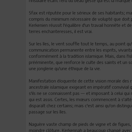
l'insulaire étant féru du beau geste qui est la marqu
Sfax est réputée pour le sérieux de ses habitants; mais
compris du minimum nécessaire de volupté que doit pr
Kerkenien réussit l'équilibre d'un travail honnête et de
terres enchanteresses, il est vrai.
Sur les îles, le vent souffle tout le temps, au point 
communication permanente entre les esprits, vivants 
conformément à la tradition islamique. Mais, dans l'
prééminente, que renforce le culte des saints et un s
une jonglerie qu'une éthique de la vie.
Manifestation éloquente de cette vision morale des r
ancestrale islamique exigeant en impératif convivial 
s'ils ne se connaissent pas — et imposant à celui qui r
qui est assis. Certes, les mœurs commencent à s'alté
disparaît chez certains; mais c'est ainsi qu'on disting
passage sur les îles.
Naguère vaste champ de pieds de vigne et de figues, d
moindre clôture, Kerkennah a beaucoup changé avec le