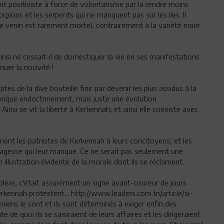
prit positiviste à force de volontarisme par la rendre moins
scorpions et les serpents qui ne manquent pas sur les îles. Il
 le venin est rarement mortel, contrairement à la variété noire
nsi ne cessait-il de domestiquer la vie en ses manifestations
nuer la nocivité !
s de la dive bouteille finir par devenir les plus assidus à la
lconque endoctrinement, mais juste une évolution
insi se vit la liberté à Kerkennah; et ainsi elle coexiste avec
nent les patriotes de Kerkennah à leurs concitoyens; et les
la sagesse qui leur manque. Ce ne serait pas seulement une
n illustration évidente de la morale dont ils se réclament.
 colère, c'était assurément un signe avant-coureur de jours
 Kerkennah protestent... http://www.leaders.com.tn/article/si-
niens le sont et ils sont déterminés à exiger enfin des
 de quoi ils se saisiraient de leurs affaires et les dirigeraient