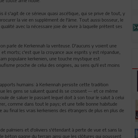
e de toute âme noble.
 il s'agit de ce sérieux quasi ascétique, qui se prive de tout, y
ocurer la vie en supplément de l'âme. Tout aussi bosseur, le
 qualité avec la nécessaire joie de vivre à laquelle prêtent ses
qu'on parle de Kerkennah la venteuse. D'aucuns y voient une
et morts; c'est que la croyance aux esprits y est répandue,
islam populaire kerkenien, une touche mystique est
oufisme proche de celui des origines, au sens qu'il est moins
apports humains: à Kerkennah persiste cette tradition
que les gens se saluent quand ils se croisent — et ce même
oule de saluer le passant lequel doit à son tour le salut à celui
rer, comme dans tout le pays; et une telle bonne habitude
ue au final les vrais kerkeniens des étrangers de plus en plus de
e palmiers et d'oliviers s'étendant à perte de vue et sans la
 béton gagne du terrain ainsi que les clôtures qui poussent