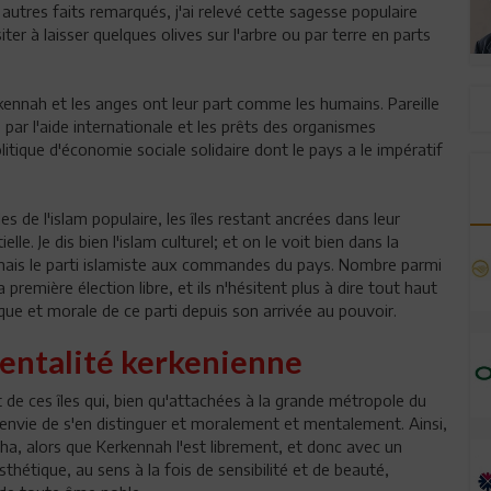
re autres faits remarqués, j'ai relevé cette sagesse populaire
er à laisser quelques olives sur l'arbre ou par terre en parts
kennah et les anges ont leur part comme les humains. Pareille
 par l'aide internationale et les prêts des organismes
olitique d'économie sociale solidaire dont le pays a le impératif
es de l'islam populaire, les îles restant ancrées dans leur
lle. Je dis bien l'islam culturel; et on le voit bien dans la
mais le parti islamiste aux commandes du pays. Nombre parmi
première élection libre, et ils n'hésitent plus à dire tout haut
ique et morale de ce parti depuis son arrivée au pouvoir.
mentalité kerkenienne
 de ces îles qui, bien qu'attachées à la grande métropole du
'envie de s'en distinguer et moralement et mentalement. Ainsi,
a, alors que Kerkennah l'est librement, et donc avec un
esthétique, au sens à la fois de sensibilité et de beauté,