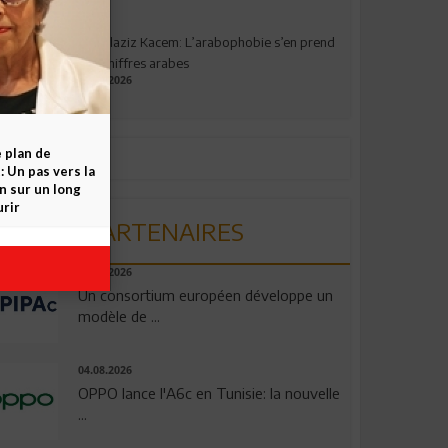
Abdelaziz Kacem: L’arabophobie s’en prend
aux chiffres arabes
09.07.2026
e plan de
 Un pas vers la
n sur un long
rir
PARTENAIRES
06.08.2026
Un consortium européen développe un
modèle de ...
04.08.2026
OPPO lance l'A6c en Tunisie: la nouvelle
...