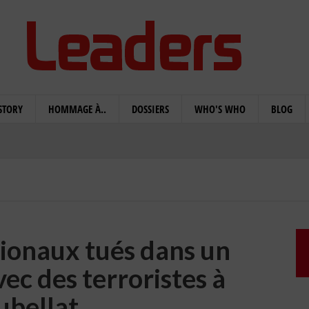
STORY
HOMMAGE À..
DOSSIERS
WHO'S WHO
BLOG
ionaux tués dans un
ec des terroristes à
ubellat