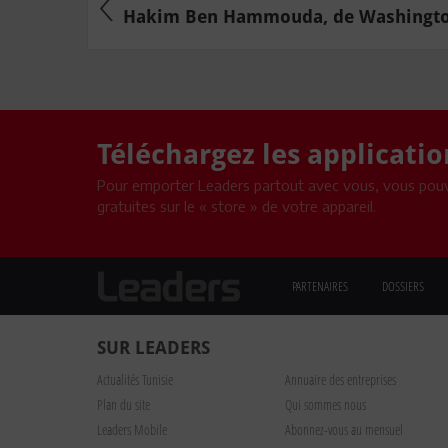
Hakim Ben Hammouda, de Washington : 
Téléchargez les applicati
Pour emporter Leaders partout avec vous, vous pouv
gratuites sur le « store » de votre appareil.
PARTENAIRES
DOSSIERS
SUR LEADERS
Actualités Tunisie
Annuaire des entreprises
Plan du site
Qui sommes nous
Leaders Mobile
Abonnez-vous au mensuel