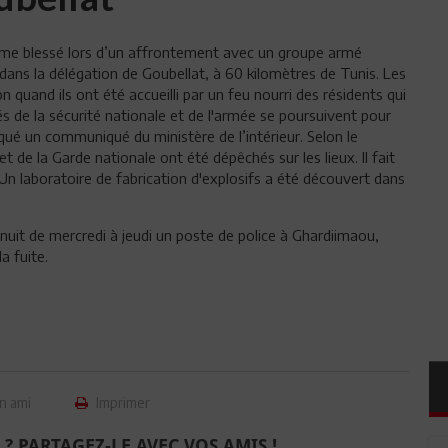
ième blessé lors d’un affrontement avec un groupe armé
dans la délégation de Goubellat, à 60 kilomètres de Tunis. Les
 quand ils ont été accueilli par un feu nourri des résidents qui
és de la sécurité nationale et de l'armée se poursuivent pour
qué un communiqué du ministère de l’intérieur. Selon le
de la Garde nationale ont été dépêchés sur les lieux. Il fait
. Un laboratoire de fabrication d'explosifs a été découvert dans
uit de mercredi à jeudi un poste de police à Ghardiimaou,
a fuite.
n ami
Imprimer
 ? PARTAGEZ-LE AVEC VOS AMIS !