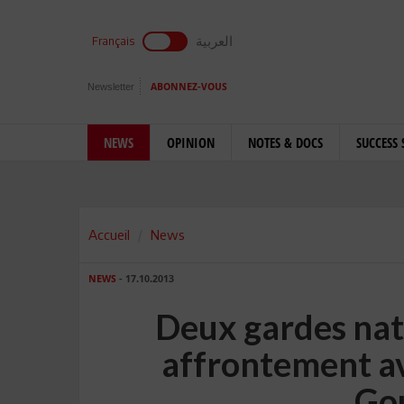
العربية
Français
Newsletter
ABONNEZ-VOUS
NEWS
OPINION
NOTES & DOCS
SUCCESS 
Accueil
News
NEWS
- 17.10.2013
Deux gardes nat
affrontement av
Go