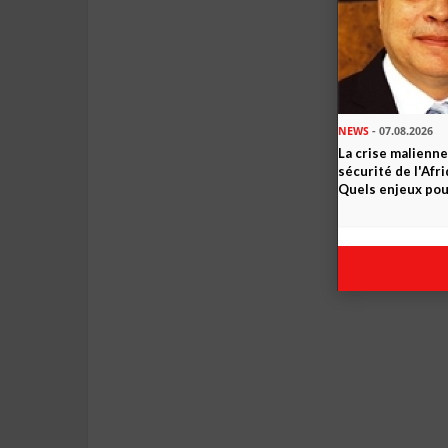
NEWS
- 07.08.2026
La crise malienne
sécurité de l'Afr
Quels enjeux pour