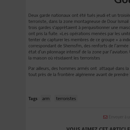
Deux garde nationaux ont été tués jeudi et un trois
terroriste, dans la zone montagneuse de Dour Ismaïl 
trois gardes s'apprêtaient à perquisitionner une maison
ont pris la fuite. «Les opérations menées par les unit
tenter de capturer les membres de ce groupe » a indi
correspondant de Shemsfm, des renforts de l’armée et 
état d’un pilonnage intensif de la zone par l’aviation
la maison où résidaient les terroristes
Par ailleurs, des hommes armés ont attaqué dans la n
tout près de la frontière algérienne avant de prendre l
:
arm
terroristes
Tags
Envoyer à u
VOUS AIMEZ CET ARTICLE