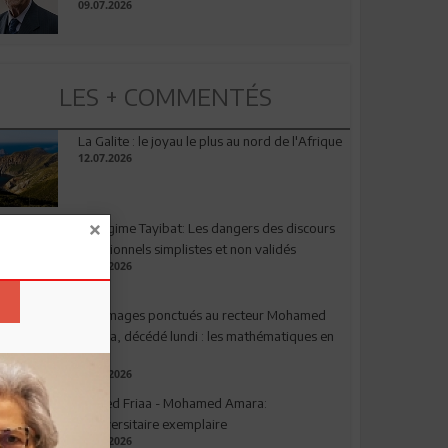
09.07.2026
LES + COMMENTÉS
La Galite : le joyau le plus au nord de l'Afrique
12.07.2026
Le régime Tayibat: Les dangers des discours
nutritionnels simplistes et non validés
09.07.2026
Hommages ponctués au recteur Mohamed
Amara, décédé lundi : les mathématiques en
deuil
03.08.2026
Ahmed Friaa - Mohamed Amara:
l’Universitaire exemplaire
04.08.2026