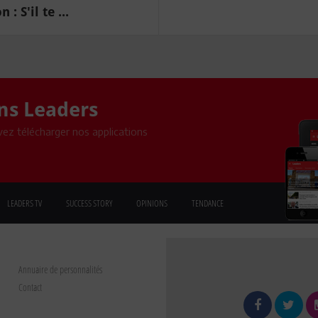
S'il te ...
ons Leaders
ez télécharger nos applications
LEADERS TV
SUCCESS STORY
OPINIONS
TENDANCE
Annuaire de personnalités
Contact