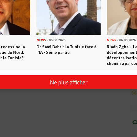
NEWS
- 06.08.2026
NEWS
- 06.08.2026
 redessine la
Dr Sami Bahri: La Tunisie face à
Riadh Zghal - L
ique du Nord:
l'IA - 2ème partie
développement:
 la Tunisie?
décentralisatio
chemin à parcou
Ne plus afficher