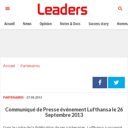
Accueil
News
Opinion
Notes & Docs
Success story
Homma
Accueil
Partenaires
PARTENAIRES
- 27.09.2013
Communiqué de Presse évènement Lufthansa le 26
Septembre 2013
Dans le cadre de la fidélisation de ses partenaires, Lufthansa a organisé