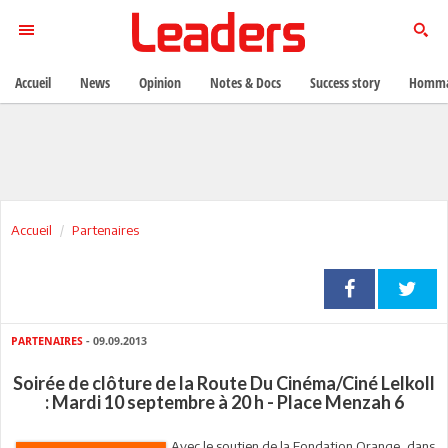
Accueil
News
Opinion
Notes & Docs
Success story
Homma
Accueil
Partenaires
PARTENAIRES
- 09.09.2013
Soirée de clôture de la Route Du Cinéma/Ciné Lelkoll
: Mardi 10 septembre à 20 h - Place Menzah 6
Avec le soutien de la Fondation Orange, dans