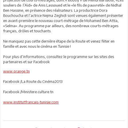
projection de courts-métrages, dont « Bobby » de Mehdi Barsaoui, «Les
souliers de l’Aïd» de Anis Lassoued et le «le fils de pauvreté» de Nidhal
Ben Hassine, en présence des réalisateurs. La productrice Dora
Bouchoucha et l’actrice Nejma Zeghidi sont venues également présenter
en avant-première le nouveau court-métrage de Mohamed Ben Attia,
«Selma». Au programme par ailleurs, des nombreux courts-métrages
français, drôles et touchants.
Ne manquez pas cette dernière étape de la Route et venez fêter en
famille et avec nous le cinéma en Tunisie !
Pour plus d’informations, consultez le programme sur les sites des
partenaires et sur Facebook
www.orange.tn
Facebook /La.Route.du.Cinéma2013
Facebook /Ministere.culture.tn
www.institutfrancais-tunisie.com