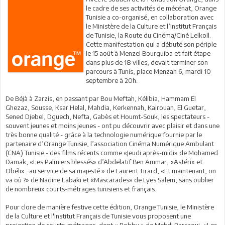
le cadre de ses activités de mécénat, Orange
Tunisie a co-organisé, en collaboration avec
le Ministère de la Culture et l’Institut Français
de Tunisie, la Route du Cinéma/Ciné Lelkoll.
Cette manifestation qui a débuté son périple
le 15 août à Menzel Bourguiba et fait étape
dans plus de 18 villes, devait terminer son
parcours à Tunis, place Menzah 6, mardi 10
septembre à 20h.
De Béjà à Zarzis, en passant par Bou Meftah, Kélibia, Hammam El
Ghezaz, Sousse, Ksar Helal, Mahdia, Kerkennah, Kairouan, El Guetar,
Sened Djebel, Dguech, Nefta, Gabès et Houmt-Souk, les spectateurs -
souvent jeunes et moins jeunes - ont pu découvrir avec plaisir et dans une
très bonne qualité - grâce à la technologie numérique fournie par le
partenaire d’Orange Tunisie, l’association Cinéma Numérique Ambulant
(CNA) Tunisie - des films récents comme «Jeudi après-midi» de Mohamed
Damak, «Les Palmiers blessés» d’Abdelatif Ben Ammar, «Astérix et
Obélix : au service de sa majesté » de Laurent Tirard, «Et maintenant, on
va où ?» de Nadine Labaki et «Mascarades» de Lyes Salem, sans oublier
de nombreux courts-métrages tunisiens et français.
Pour clore de manière festive cette édition, Orange Tunisie, le Ministère
de la Culture et l'Institut Français de Tunisie vous proposent une