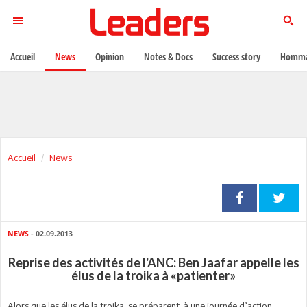
Accueil
News
Opinion
Notes & Docs
Success story
Homma
Accueil
News
NEWS
- 02.09.2013
Reprise des activités de l'ANC: Ben Jaafar appelle les
élus de la troika à «patienter»
Alors que les élus de la troika se préparent à une journée d’action,