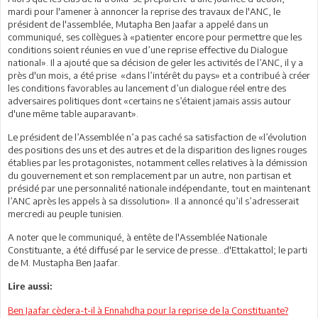
mardi pour l'amener à annoncer la reprise des travaux de l'ANC, le
président de l'assemblée, Mutapha Ben Jaafar a appelé dans un
communiqué, ses collègues à «patienter encore pour permettre que les
conditions soient réunies en vue d’une reprise effective du Dialogue
national». Il a ajouté que sa décision de geler les activités de l’ANC, il y a
près d'un mois, a été prise «dans l’intérêt du pays» et a contribué à créer
les conditions favorables au lancement d’un dialogue réel entre des
adversaires politiques dont «certains ne s’étaient jamais assis autour
d'une même table auparavant».
Le président de l’Assemblée n’a pas caché sa satisfaction de «l’évolution
des positions des uns et des autres et de la disparition des lignes rouges
établies par les protagonistes, notamment celles relatives à la démission
du gouvernement et son remplacement par un autre, non partisan et
présidé par une personnalité nationale indépendante, tout en maintenant
l’ANC après les appels à sa dissolution». Il a annoncé qu’il s’adresserait
mercredi au peuple tunisien.
A noter que le communiqué, à entête de l'Assemblée Nationale
Constituante, a été diffusé par le service de presse...d'Ettakattol; le parti
de M. Mustapha Ben Jaafar.
Lire aussi:
Ben Jaafar cèdera-t-il à Ennahdha pour la reprise de la Constituante?