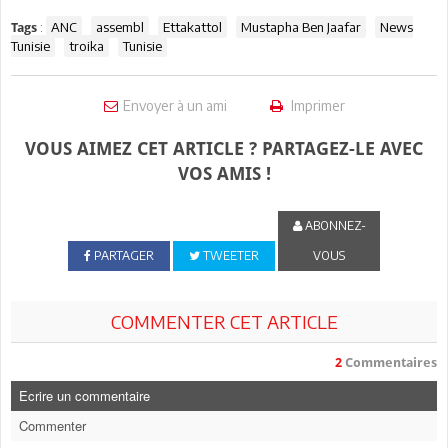
:
ANC
assembl
Ettakattol
Mustapha Ben Jaafar
News
Tags
Tunisie
troika
Tunisie
Envoyer à un ami
Imprimer
VOUS AIMEZ CET ARTICLE ? PARTAGEZ-LE AVEC
VOS AMIS !
ABONNEZ-
PARTAGER
TWEETER
VOUS
COMMENTER CET ARTICLE
2
Commentaires
Ecrire un commentaire
Commenter