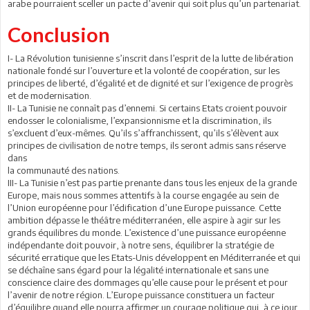
arabe pourraient sceller un pacte d’avenir qui soit plus qu’un partenariat.
Conclusion
I- La Révolution tunisienne s’inscrit dans l’esprit de la lutte de libération
nationale fondé sur l’ouverture et la volonté de coopération, sur les
principes de liberté, d’égalité et de dignité et sur l’exigence de progrès
et de modernisation.
II- La Tunisie ne connaît pas d’ennemi. Si certains Etats croient pouvoir
endosser le colonialisme, l’expansionnisme et la discrimination, ils
s’excluent d’eux-mêmes. Qu’ils s’affranchissent, qu’ils s’élèvent aux
principes de civilisation de notre temps, ils seront admis sans réserve
dans
la communauté des nations.
III- La Tunisie n’est pas partie prenante dans tous les enjeux de la grande
Europe, mais nous sommes attentifs à la course engagée au sein de
l’Union européenne pour l’édification d’une Europe puissance. Cette
ambition dépasse le théâtre méditerranéen, elle aspire à agir sur les
grands équilibres du monde. L’existence d’une puissance européenne
indépendante doit pouvoir, à notre sens, équilibrer la stratégie de
sécurité erratique que les Etats-Unis développent en Méditerranée et qui
se déchaîne sans égard pour la légalité internationale et sans une
conscience claire des dommages qu’elle cause pour le présent et pour
l’avenir de notre région. L’Europe puissance constituera un facteur
d’équilibre quand elle pourra affirmer un courage politique qui, à ce jour,