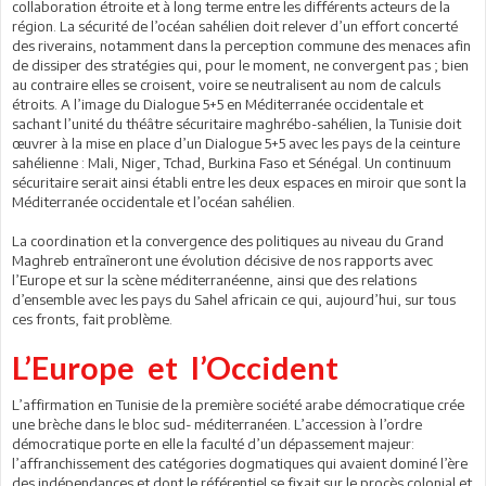
collaboration étroite et à long terme entre les différents acteurs de la
région. La sécurité de l’océan sahélien doit relever d’un effort concerté
des riverains, notamment dans la perception commune des menaces afin
de dissiper des stratégies qui, pour le moment, ne convergent pas ; bien
au contraire elles se croisent, voire se neutralisent au nom de calculs
étroits. A l’image du Dialogue 5+5 en Méditerranée occidentale et
sachant l’unité du théâtre sécuritaire maghrébo-sahélien, la Tunisie doit
œuvrer à la mise en place d’un Dialogue 5+5 avec les pays de la ceinture
sahélienne : Mali, Niger, Tchad, Burkina Faso et Sénégal. Un continuum
sécuritaire serait ainsi établi entre les deux espaces en miroir que sont la
Méditerranée occidentale et l’océan sahélien.
La coordination et la convergence des politiques au niveau du Grand
Maghreb entraîneront une évolution décisive de nos rapports avec
l’Europe et sur la scène méditerranéenne, ainsi que des relations
d’ensemble avec les pays du Sahel africain ce qui, aujourd’hui, sur tous
ces fronts, fait problème.
L’Europe et l’Occident
L’affirmation en Tunisie de la première société arabe démocratique crée
une brèche dans le bloc sud- méditerranéen. L’accession à l’ordre
démocratique porte en elle la faculté d’un dépassement majeur:
l’affranchissement des catégories dogmatiques qui avaient dominé l’ère
des indépendances et dont le référentiel se fixait sur le procès colonial et