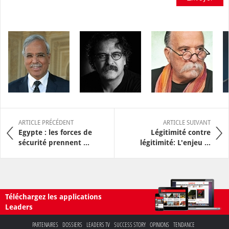
ARTICLE PRÉCÉDENT
ARTICLE SUIVANT
Egypte : les forces de
Légitimité contre
sécurité prennent ...
légitimité: L'enjeu ...
Téléchargez les applications
Leaders
PARTENAIRES
DOSSIERS
LEADERS TV
SUCCESS STORY
OPINIONS
TENDANCE