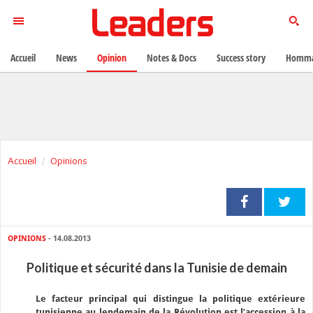
Accueil
News
Opinion
Notes & Docs
Success story
Homma
Accueil
Opinions
OPINIONS
- 14.08.2013
Politique et sécurité dans la Tunisie de demain
Le facteur principal qui distingue la politique extérieure
tunisienne au lendemain de la Révolution est l’accession à la