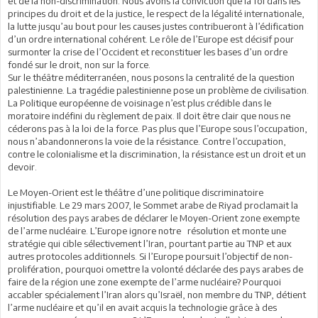
et de la non-discrimination. Nous avons la conviction que la foi dans les
principes du droit et de la justice, le respect de la légalité internationale,
la lutte jusqu’au bout pour les causes justes contribueront à l’édification
d’un ordre international cohérent. Le rôle de l’Europe est décisif pour
surmonter la crise de l’Occident et reconstituer les bases d’un ordre
fondé sur le droit, non sur la force.
Sur le théâtre méditerranéen, nous posons la centralité de la question
palestinienne. La tragédie palestinienne pose un problème de civilisation.
La Politique européenne de voisinage n’est plus crédible dans le
moratoire indéfini du règlement de paix. Il doit être clair que nous ne
céderons pas à la loi de la force. Pas plus que l’Europe sous l’occupation,
nous n’abandonnerons la voie de la résistance. Contre l’occupation,
contre le colonialisme et la discrimination, la résistance est un droit et un
devoir.
Le Moyen-Orient est le théâtre d’une politique discriminatoire
injustifiable. Le 29 mars 2007, le Sommet arabe de Riyad proclamait la
résolution des pays arabes de déclarer le Moyen-Orient zone exempte
de l’arme nucléaire. L’Europe ignore notre résolution et monte une
stratégie qui cible sélectivement l’Iran, pourtant partie au TNP et aux
autres protocoles additionnels. Si l’Europe poursuit l’objectif de non-
prolifération, pourquoi omettre la volonté déclarée des pays arabes de
faire de la région une zone exempte de l’arme nucléaire? Pourquoi
accabler spécialement l’Iran alors qu’Israël, non membre du TNP, détient
l’arme nucléaire et qu’il en avait acquis la technologie grâce à des