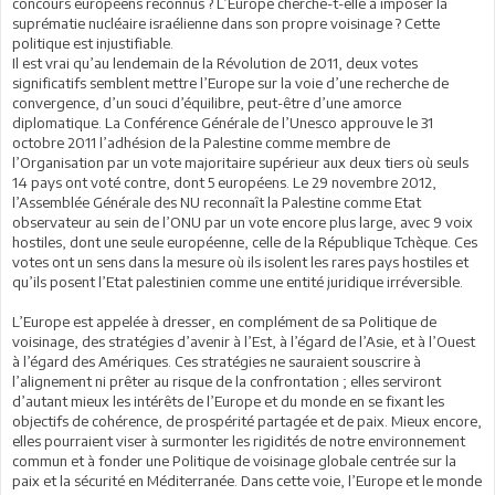
concours européens reconnus ? L’Europe cherche-t-elle à imposer la
suprématie nucléaire israélienne dans son propre voisinage ? Cette
politique est injustifiable.
Il est vrai qu’au lendemain de la Révolution de 2011, deux votes
significatifs semblent mettre l’Europe sur la voie d’une recherche de
convergence, d’un souci d’équilibre, peut-être d’une amorce
diplomatique. La Conférence Générale de l’Unesco approuve le 31
octobre 2011 l’adhésion de la Palestine comme membre de
l’Organisation par un vote majoritaire supérieur aux deux tiers où seuls
14 pays ont voté contre, dont 5 européens. Le 29 novembre 2012,
l’Assemblée Générale des NU reconnaît la Palestine comme Etat
observateur au sein de l’ONU par un vote encore plus large, avec 9 voix
hostiles, dont une seule européenne, celle de la République Tchèque. Ces
votes ont un sens dans la mesure où ils isolent les rares pays hostiles et
qu’ils posent l’Etat palestinien comme une entité juridique irréversible.
L’Europe est appelée à dresser, en complément de sa Politique de
voisinage, des stratégies d’avenir à l’Est, à l’égard de l’Asie, et à l’Ouest
à l’égard des Amériques. Ces stratégies ne sauraient souscrire à
l’alignement ni prêter au risque de la confrontation ; elles serviront
d’autant mieux les intérêts de l’Europe et du monde en se fixant les
objectifs de cohérence, de prospérité partagée et de paix. Mieux encore,
elles pourraient viser à surmonter les rigidités de notre environnement
commun et à fonder une Politique de voisinage globale centrée sur la
paix et la sécurité en Méditerranée. Dans cette voie, l’Europe et le monde