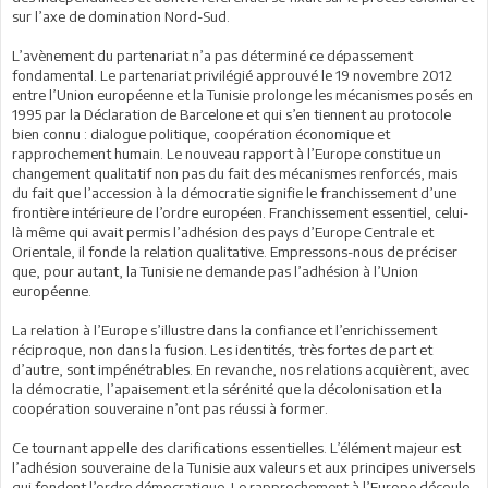
sur l’axe de domination Nord-Sud.
L’avènement du partenariat n’a pas déterminé ce dépassement
fondamental. Le partenariat privilégié approuvé le 19 novembre 2012
entre l’Union européenne et la Tunisie prolonge les mécanismes posés en
1995 par la Déclaration de Barcelone et qui s’en tiennent au protocole
bien connu : dialogue politique, coopération économique et
rapprochement humain. Le nouveau rapport à l’Europe constitue un
changement qualitatif non pas du fait des mécanismes renforcés, mais
du fait que l’accession à la démocratie signifie le franchissement d’une
frontière intérieure de l’ordre européen. Franchissement essentiel, celui-
là même qui avait permis l’adhésion des pays d’Europe Centrale et
Orientale, il fonde la relation qualitative. Empressons-nous de préciser
que, pour autant, la Tunisie ne demande pas l’adhésion à l’Union
européenne.
La relation à l’Europe s’illustre dans la confiance et l’enrichissement
réciproque, non dans la fusion. Les identités, très fortes de part et
d’autre, sont impénétrables. En revanche, nos relations acquièrent, avec
la démocratie, l’apaisement et la sérénité que la décolonisation et la
coopération souveraine n’ont pas réussi à former.
Ce tournant appelle des clarifications essentielles. L’élément majeur est
l’adhésion souveraine de la Tunisie aux valeurs et aux principes universels
qui fondent l’ordre démocratique. Le rapprochement à l’Europe découle