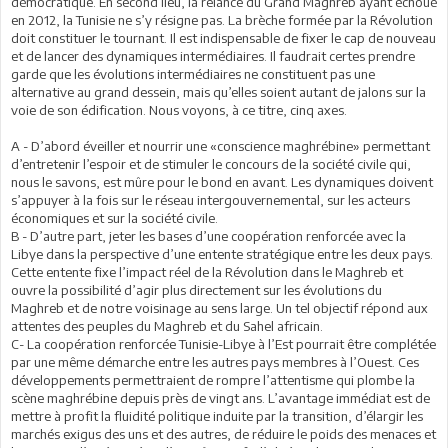
démocratique. En second lieu, la relance du Grand Maghreb ayant échoué
en 2012, la Tunisie ne s’y résigne pas. La brèche formée par la Révolution
doit constituer le tournant. Il est indispensable de fixer le cap de nouveau
et de lancer des dynamiques intermédiaires. Il faudrait certes prendre
garde que les évolutions intermédiaires ne constituent pas une
alternative au grand dessein, mais qu’elles soient autant de jalons sur la
voie de son édification. Nous voyons, à ce titre, cinq axes.
A - D’abord éveiller et nourrir une «conscience maghrébine» permettant
d’entretenir l’espoir et de stimuler le concours de la société civile qui,
nous le savons, est mûre pour le bond en avant. Les dynamiques doivent
s’appuyer à la fois sur le réseau intergouvernemental, sur les acteurs
économiques et sur la société civile.
B - D’autre part, jeter les bases d’une coopération renforcée avec la
Libye dans la perspective d’une entente stratégique entre les deux pays.
Cette entente fixe l’impact réel de la Révolution dans le Maghreb et
ouvre la possibilité d’agir plus directement sur les évolutions du
Maghreb et de notre voisinage au sens large. Un tel objectif répond aux
attentes des peuples du Maghreb et du Sahel africain.
C- La coopération renforcée Tunisie-Libye à l’Est pourrait être complétée
par une même démarche entre les autres pays membres à l’Ouest. Ces
développements permettraient de rompre l’attentisme qui plombe la
scène maghrébine depuis près de vingt ans. L’avantage immédiat est de
mettre à profit la fluidité politique induite par la transition, d’élargir les
marchés exigus des uns et des autres, de réduire le poids des menaces et