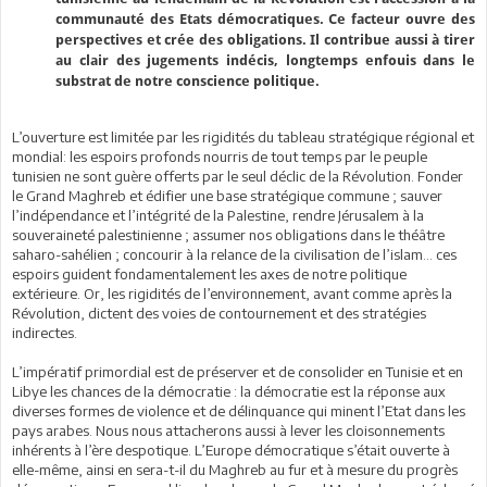
communauté des Etats démocratiques. Ce facteur ouvre des
perspectives et crée des obligations. Il contribue aussi à tirer
au clair des jugements indécis, longtemps enfouis dans le
substrat de notre conscience politique.
L’ouverture est limitée par les rigidités du tableau stratégique régional et
mondial: les espoirs profonds nourris de tout temps par le peuple
tunisien ne sont guère offerts par le seul déclic de la Révolution. Fonder
le Grand Maghreb et édifier une base stratégique commune ; sauver
l’indépendance et l’intégrité de la Palestine, rendre Jérusalem à la
souveraineté palestinienne ; assumer nos obligations dans le théâtre
saharo-sahélien ; concourir à la relance de la civilisation de l’islam… ces
espoirs guident fondamentalement les axes de notre politique
extérieure. Or, les rigidités de l’environnement, avant comme après la
Révolution, dictent des voies de contournement et des stratégies
indirectes.
L’impératif primordial est de préserver et de consolider en Tunisie et en
Libye les chances de la démocratie : la démocratie est la réponse aux
diverses formes de violence et de délinquance qui minent l’Etat dans les
pays arabes. Nous nous attacherons aussi à lever les cloisonnements
inhérents à l’ère despotique. L’Europe démocratique s’était ouverte à
elle-même, ainsi en sera-t-il du Maghreb au fur et à mesure du progrès