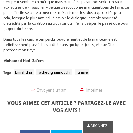
Ceci peut sembler chimérique mais peut-être pas impossible. Il revient
aux autres de « rassurer » ce que beaucoup ne manquent pas de faire. Le
plus difficile sera de trouver les mécanismes les plus appropriés pour
cela, lorsque le plus naturel -à savoir le dialogue- semble avoir été
discrédité par la coalition au pouvoir qui n’en a usé par le passé que pour
gagner du temps.
Dans tous les cas, le temps du louvoiement et de la manœuvre est
définitivement passé. Le verdict dans quelques jours, et que Dieu
protège mon Pays.
Mohamed Hedi Zaïem
:
Ennahdha
rached ghannouchi
Tunisie
Tags
Envoyer à un ami
Imprimer
VOUS AIMEZ CET ARTICLE ? PARTAGEZ-LE AVEC
VOS AMIS !
ABONNEZ-