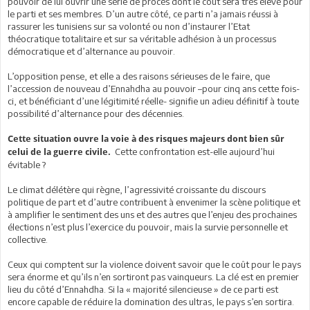
pouvoir de lui ouvrir une série de procès dont le coût sera très élevé pour
le parti et ses membres. D’un autre côté, ce parti n’a jamais réussi à
rassurer les tunisiens sur sa volonté ou non d’instaurer l’Etat
théocratique totalitaire et sur sa véritable adhésion à un processus
démocratique et d’alternance au pouvoir.
L’opposition pense, et elle a des raisons sérieuses de le faire, que
l’accession de nouveau d’Ennahdha au pouvoir –pour cinq ans cette fois-
ci, et bénéficiant d’une légitimité réelle- signifie un adieu définitif à toute
possibilité d’alternance pour des décennies.
Cette situation ouvre la voie à des risques majeurs dont bien sûr
Cette confrontation est-elle aujourd’hui
celui de la guerre civile.
évitable ?
Le climat délétère qui règne, l’agressivité croissante du discours
politique de part et d’autre contribuent à envenimer la scène politique et
à amplifier le sentiment des uns et des autres que l’enjeu des prochaines
élections n’est plus l’exercice du pouvoir, mais la survie personnelle et
collective.
Ceux qui comptent sur la violence doivent savoir que le coût pour le pays
sera énorme et qu’ils n’en sortiront pas vainqueurs. La clé est en premier
lieu du côté d’Ennahdha. Si la « majorité silencieuse » de ce parti est
encore capable de réduire la domination des ultras, le pays s’en sortira.