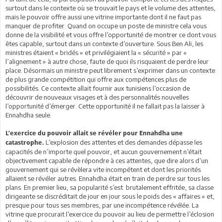
surtout dans le contexte où se trouvait le pays et le volume des attentes,
mais le pouvoir offre aussi une vitrine importante dont il ne faut pas
manquer de profiter. Quand on occupe un poste de ministre cela vous
donne de la visibilité et vous offre l’opportunité de montrer ce dont vous
êtes capable, surtout dans un contexte d’ouverture. Sous Ben Ali, les
ministres étaient « bridés » et privilégiaient la « sécurité » par «
l’alignement » à autre chose, faute de quoi ils risquaient de perdre leur
place. Désormais un ministre peut librement s’exprimer dans un contexte
de plus grande compétition qui offre aux compétences plus de
possibilités. Ce contexte allait fournir aux tunisiens l’occasion de
découvrir de nouveaux visages et à des personnalités nouvelles
l’opportunité d’émerger. Cette opportunité il ne fallait pas la laisser à
Ennahdha seule.
L’exercice du pouvoir allait se révéler pour Ennahdha une
L’explosion des attentes et des demandes dépasse les
catastrophe.
capacités de n’importe quel pouvoir, et aucun gouvernement n’était
objectivement capable de répondre à ces attentes, que dire alors d’un
gouvernement qui se révèlera vite incompétent et dont les priorités
allaient se révéler autres. Ennahdha était en train de perdre sur tous les
plans. En premier lieu, sa popularité s’est brutalement effritée, sa classe
dirigeante se discréditait de jour en jour sous le poids des « affaires » et,
presque pour tous ses membres, par une incompétence révélée. La
vitrine que procurait l’exercice du pouvoir au lieu de permettre l’éclosion