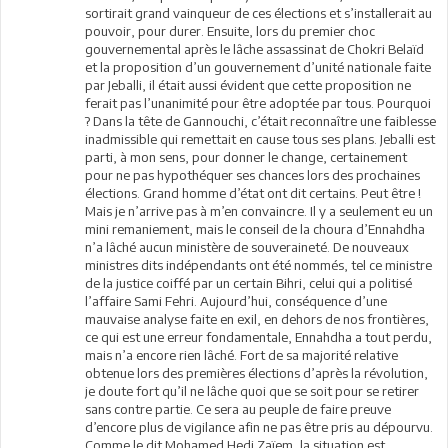
sortirait grand vainqueur de ces élections et s’installerait au
pouvoir, pour durer. Ensuite, lors du premier choc
gouvernemental après le lâche assassinat de Chokri Belaïd
et la proposition d’un gouvernement d’unité nationale faite
par Jeballi, il était aussi évident que cette proposition ne
ferait pas l’unanimité pour être adoptée par tous. Pourquoi
? Dans la tête de Gannouchi, c’était reconnaître une faiblesse
inadmissible qui remettait en cause tous ses plans. Jeballi est
parti, à mon sens, pour donner le change, certainement
pour ne pas hypothéquer ses chances lors des prochaines
élections. Grand homme d’état ont dit certains. Peut être !
Mais je n’arrive pas à m’en convaincre. Il y a seulement eu un
mini remaniement, mais le conseil de la choura d’Ennahdha
n’a lâché aucun ministère de souveraineté. De nouveaux
ministres dits indépendants ont été nommés, tel ce ministre
de la justice coiffé par un certain Bihri, celui qui a politisé
l’affaire Sami Fehri. Aujourd’hui, conséquence d’une
mauvaise analyse faite en exil, en dehors de nos frontières,
ce qui est une erreur fondamentale, Ennahdha a tout perdu,
mais n’a encore rien lâché. Fort de sa majorité relative
obtenue lors des premières élections d’après la révolution,
je doute fort qu’il ne lâche quoi que se soit pour se retirer
sans contre partie. Ce sera au peuple de faire preuve
d’encore plus de vigilance afin ne pas être pris au dépourvu.
Comme le dit Mohamed Hedi Zaïem, la situation est