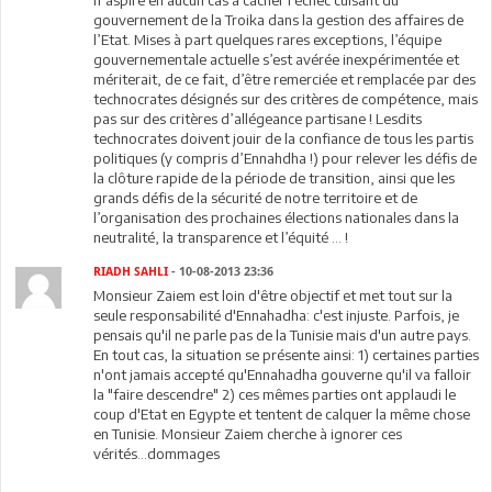
n’aspire en aucun cas à cacher l’échec cuisant du
gouvernement de la Troika dans la gestion des affaires de
l’Etat. Mises à part quelques rares exceptions, l’équipe
gouvernementale actuelle s’est avérée inexpérimentée et
mériterait, de ce fait, d’être remerciée et remplacée par des
technocrates désignés sur des critères de compétence, mais
pas sur des critères d’allégeance partisane ! Lesdits
technocrates doivent jouir de la confiance de tous les partis
politiques (y compris d’Ennahdha !) pour relever les défis de
la clôture rapide de la période de transition, ainsi que les
grands défis de la sécurité de notre territoire et de
l’organisation des prochaines élections nationales dans la
neutralité, la transparence et l’équité … !
RIADH SAHLI
- 10-08-2013 23:36
Monsieur Zaiem est loin d'être objectif et met tout sur la
seule responsabilité d'Ennahadha: c'est injuste. Parfois, je
pensais qu'il ne parle pas de la Tunisie mais d'un autre pays.
En tout cas, la situation se présente ainsi: 1) certaines parties
n'ont jamais accepté qu'Ennahadha gouverne qu'il va falloir
la "faire descendre" 2) ces mêmes parties ont applaudi le
coup d'Etat en Egypte et tentent de calquer la même chose
en Tunisie. Monsieur Zaiem cherche à ignorer ces
vérités...dommages