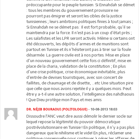
préoccupante pour le peuple tunisien. Si Ennahdah se démet
: tous les membres du gouvernement provisoire ne
pourront pas émigrer et seront les cibles de la justice
tunisiennes ; leurs ambitions politiques finies à tout jamais ;
Si Ennahdah ne se démet pas : Il est fort probable, qu’il se
maintiendra par la force. Il n’est pas à un coup d’état près ;
Les salafistes et les LPR seront activés. Même si certains ont
été découverts, les dépôts d’armes et de munitions sont
partout en Tunisie et ils n’hésiteront pas à tirer sur la foule
désarmée. La guerre civile est à nos portes. Mise en place
d’un nouveau gouvernement cette fois ci définitif, mise en
place de la charia, validation de la constitution ; En plus
d’une crise politique, crise économique inévitable, plus
d’entrée de devises touristiques, avec son concert de
faillites, de chaumage et de disette, …etc Une situation pire
que celle que nous avons rejetée il y a quelques mois. Peut
être y a-t-il une autre solution, l’intelligence des nahdhaouis
! Que Dieu protège mon Pays et mes amis
DR. NÉJIB BOURAOUI (POLITOLOGUE)
- 10-08-2013 18:03
Dissoudre l'ANC veut dire aussi démolir le dernier socle sur
lequel repose la légitimité du pouvoir démocratique
postrévolutionnaire en Tunisie ! En politique, il n’y a pas plus
dangereux que le nihilisme et le vide! En plus, réclamer une
politique consensuelle pour continuer à gérer les affaires de