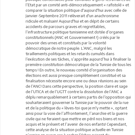
l’Etat par un comité anti-démocratiquement « rafistolé » et
comparer la situation politique d'aujourd'hui avec celle de
Janvier-Septembre 2011 relèverait d'un anachronisme
ridicule et malsain! Aujourd'hui et en dépit de certains
accidents de parcours graves et regrettables,
l’infrastructure politique tunisienne est dotée d’organes
constitutionnels (ANC et Gouvernement !) créés par le
pouvoir des urnes et constitués par la volonté
démocratique de notre peuple. L’ANC, malgré les
tiraillements politiques et les retards cumulés dans
l’exécution de ses tâches, s’apprête aujourd’hui à finaliser la
première constitution démocratique de la Tunisie de tous les
temps ! En outre, le nouveau comité d’organisation des
élections est aussi presque complètement constitué et sa
finalisation nécessite encore une ou deux réunions au sein
de l’ANC! Dans cette perspective, la position claire et sage
de l’UTICA et de l’UGTT contre la dissolution de l’ANC a
déplu remarquablement à certains partis de l’opposition qui
souhaiteraient gouverner la Tunisie par le pouvoir de la rue
et de la politique du « lèves-toi que je m'y mette », optant
ainsi pour la voie de l’affrontement, l’anarchie et la guerre
civile qui ne feraient que mettre en péril nos biens et nos
acquis et le présent et l’avenir de nos enfants! Cependant,
cette analyse de la situation politique actuelle en Tunisie