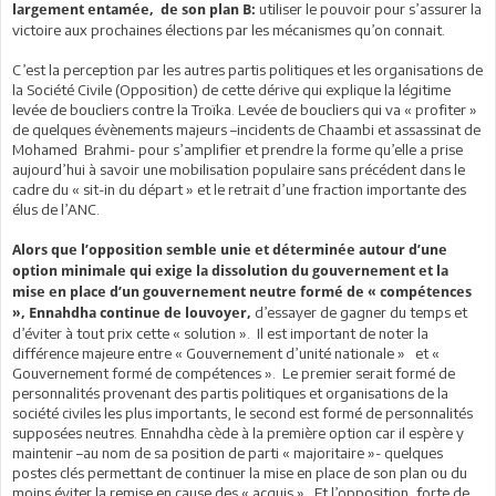
utiliser le pouvoir pour s’assurer la
largement entamée, de son plan B:
victoire aux prochaines élections par les mécanismes qu’on connait.
C’est la perception par les autres partis politiques et les organisations de
la Société Civile (Opposition) de cette dérive qui explique la légitime
levée de boucliers contre la Troïka. Levée de boucliers qui va « profiter »
de quelques évènements majeurs –incidents de Chaambi et assassinat de
Mohamed Brahmi- pour s’amplifier et prendre la forme qu’elle a prise
aujourd’hui à savoir une mobilisation populaire sans précédent dans le
cadre du « sit-in du départ » et le retrait d’une fraction importante des
élus de l’ANC.
Alors que l’opposition semble unie et déterminée autour d’une
option minimale qui exige la dissolution du gouvernement et la
mise en place d’un gouvernement neutre formé de « compétences
d’essayer de gagner du temps et
», Ennahdha continue de louvoyer,
d’éviter à tout prix cette « solution ». Il est important de noter la
différence majeure entre « Gouvernement d’unité nationale » et «
Gouvernement formé de compétences ». Le premier serait formé de
personnalités provenant des partis politiques et organisations de la
société civiles les plus importants, le second est formé de personnalités
supposées neutres. Ennahdha cède à la première option car il espère y
maintenir –au nom de sa position de parti « majoritaire »- quelques
postes clés permettant de continuer la mise en place de son plan ou du
moins éviter la remise en cause des « acquis ». Et l’opposition, forte de