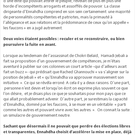
d’une élite qui pouvait attirer le peuple, révélait de plus en plus une
horde d’incompétents arrogants et assoiffés de pouvoir. La classe
dirigeante d’Ennahdha comprend en son sein certainement une majorité
de personnalités compétentes et patriotes, mais la primauté à
l’allégeance et aux relations et la prédominance de ceux qu’on appelle «
les faucons » en a jugé autrement.
Deux voies étaient possibles : reculer et se reconstruire, ou bien
poursuivre la fuite en avant.
Lorsque au lendemain de l’assassinat de Chokri Belaïd, Hamadi Jebali a
fait sa proposition d’un gouvernement de compétences, je m’étais
aventuré à publier sur ces colonnes un court article –qui d’ailleurs avait
fait un buzz »- qui prédisait que Rached Ghannouchi « va s’aligner sur la
position de Jebali » et « qu’Ennahdha va approuver massivement son
initiative. ». Ce qui se révéla erroné. A cela il y a deux raisons. D’une part,
personne n’est devin et lorsqu’on écrit on exprime plus souvent ce que
l’on désire, et je disais plus ce que je souhaitais pour mon pays que ce
qui allait probablement advenir. D’autre part, je surestimais la capacité
d’Ennahdha, dominé par les faucons, à se muer en un véritable « parti
comme les autres et pouvant vivre avec les autres. ». On connait la suite :
un simulacre de gouvernement neutre.
Sachant que désormais il ne pouvait que perdre des élections libres
et transparentes, Ennahdha choisit d’accélérer la mise en place, déjà