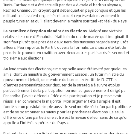
Tunis-Carthage et a été accueilli par des « Akbala el badrou aleyna »,
Rached Ghannouchi croyait qu’il débarquait en pays conquis et que les
militants qui avaient organisé cet accueil représentaient vraiment le
peuple tunisien et qu’il allait devenir le maître spirituel -et réel- du Pays.
Malgré une victoire
La première déception viendra des élections.
relative, le score d’Ennahdha était loin du raz de marée qu’il imaginait. Il
signifiait plutôt que près des deux tiers des tunisiens regardaient plutôt
ailleurs. Peu importe, le Parti trouvera la formule. Le choix a été fait de
prendre le pouvoir en coalition avec deux autres partis arrivés second et
troisième aux élections.
Au lendemain des élections je me rappelle avoir été invité par quelques
amis, dont un ministre du gouvernement Essebsi, un futur ministre du
gouvernement Jebali, un membre du bureau exécutif de l’UGTT et
d’autres personnalités pour discuter de la stratégie à suivre et plus
particulièrement de la participation ou non au gouvernement dirigé par
Ennahdha. J’avais défendu l’idée de la participation et je pense avoir
réussi à en convaincre la majorité. Mon argument était simple. Il est
fondé sur un postulat simple aussi : le seul mobile réel d’un parti politique
est de se positionner au mieux pour les prochaines élections. La seule
différence d’une partie à une autre est le niveau de leur sens de ce qu’on
appelle « l’intérêt supérieur du Pays ».
Partant de cela, la participation au pouvoir comporte certes des risques