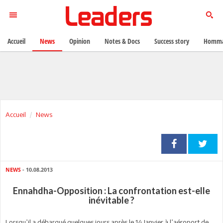
Accueil
News
Opinion
Notes & Docs
Success story
Homma
Accueil
News
NEWS
- 10.08.2013
Ennahdha-Opposition : La confrontation est-elle
inévitable ?
Lorsqu’il a débarqué quelques jours après le 14 Janvier à l’aéroport de