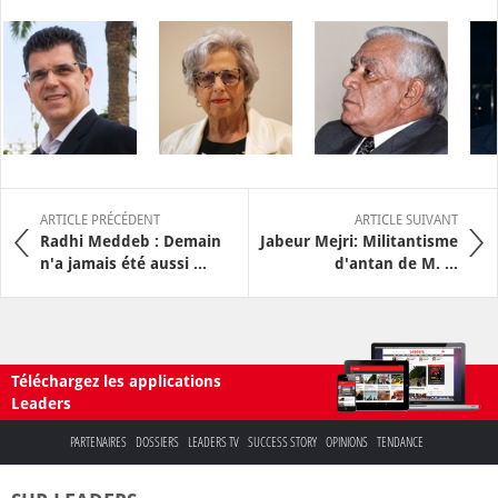
ARTICLE PRÉCÉDENT
ARTICLE SUIVANT
Radhi Meddeb : Demain
Jabeur Mejri: Militantisme
n'a jamais été aussi ...
d'antan de M. ...
Téléchargez les applications
Leaders
PARTENAIRES
DOSSIERS
LEADERS TV
SUCCESS STORY
OPINIONS
TENDANCE