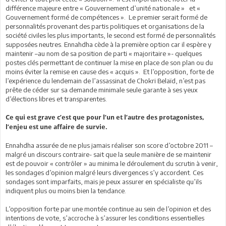
différence majeure entre « Gouvernement d’unité nationale » et «
Gouvernement formé de compétences ». Le premier serait formé de
personnalités provenant des partis politiques et organisations de la
société civiles les plus importants, le second est formé de personnalités
supposées neutres. Ennahdha cède à la première option car il espère y
maintenir –au nom de sa position de parti « majoritaire »- quelques
postes clés permettant de continuer la mise en place de son plan ou du
moins éviter la remise en cause des « acquis ». Et l’opposition, forte de
l’expérience du lendemain de l’assassinat de Chokri Belaïd, n’est pas
prête de céder sur sa demande minimale seule garante à ses yeux
d’élections libres et transparentes.
Ce qui est grave c’est que pour l’un et l’autre des protagonistes,
l’enjeu est une affaire de survie.
Ennahdha assurée de ne plus jamais réaliser son score d’octobre 2011 –
malgré un discours contraire- sait que la seule manière de se maintenir
est de pouvoir « contrôler » au minima le déroulement du scrutin à venir,
les sondages d’opinion malgré leurs divergences s’y accordent. Ces
sondages sont imparfaits, mais je peux assurer en spécialiste qu’ils
indiquent plus ou moins bien la tendance.
L’opposition forte par une montée continue au sein de l’opinion et des
intentions de vote, s’accroche à s’assurer les conditions essentielles