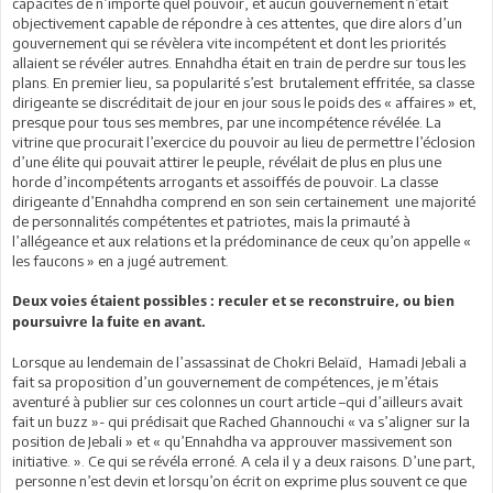
capacités de n’importe quel pouvoir, et aucun gouvernement n’était
objectivement capable de répondre à ces attentes, que dire alors d’un
gouvernement qui se révèlera vite incompétent et dont les priorités
allaient se révéler autres. Ennahdha était en train de perdre sur tous les
plans. En premier lieu, sa popularité s’est brutalement effritée, sa classe
dirigeante se discréditait de jour en jour sous le poids des « affaires » et,
presque pour tous ses membres, par une incompétence révélée. La
vitrine que procurait l’exercice du pouvoir au lieu de permettre l’éclosion
d’une élite qui pouvait attirer le peuple, révélait de plus en plus une
horde d’incompétents arrogants et assoiffés de pouvoir. La classe
dirigeante d’Ennahdha comprend en son sein certainement une majorité
de personnalités compétentes et patriotes, mais la primauté à
l’allégeance et aux relations et la prédominance de ceux qu’on appelle «
les faucons » en a jugé autrement.
Deux voies étaient possibles : reculer et se reconstruire, ou bien
poursuivre la fuite en avant.
Lorsque au lendemain de l’assassinat de Chokri Belaïd, Hamadi Jebali a
fait sa proposition d’un gouvernement de compétences, je m’étais
aventuré à publier sur ces colonnes un court article –qui d’ailleurs avait
fait un buzz »- qui prédisait que Rached Ghannouchi « va s’aligner sur la
position de Jebali » et « qu’Ennahdha va approuver massivement son
initiative. ». Ce qui se révéla erroné. A cela il y a deux raisons. D’une part,
personne n’est devin et lorsqu’on écrit on exprime plus souvent ce que