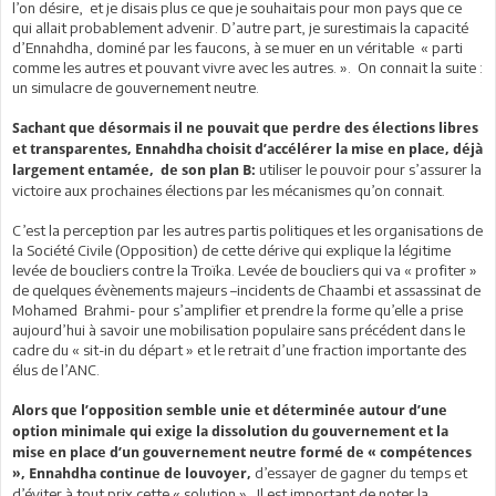
l’on désire, et je disais plus ce que je souhaitais pour mon pays que ce
qui allait probablement advenir. D’autre part, je surestimais la capacité
d’Ennahdha, dominé par les faucons, à se muer en un véritable « parti
comme les autres et pouvant vivre avec les autres. ». On connait la suite :
un simulacre de gouvernement neutre.
Sachant que désormais il ne pouvait que perdre des élections libres
et transparentes, Ennahdha choisit d’accélérer la mise en place, déjà
utiliser le pouvoir pour s’assurer la
largement entamée, de son plan B:
victoire aux prochaines élections par les mécanismes qu’on connait.
C’est la perception par les autres partis politiques et les organisations de
la Société Civile (Opposition) de cette dérive qui explique la légitime
levée de boucliers contre la Troïka. Levée de boucliers qui va « profiter »
de quelques évènements majeurs –incidents de Chaambi et assassinat de
Mohamed Brahmi- pour s’amplifier et prendre la forme qu’elle a prise
aujourd’hui à savoir une mobilisation populaire sans précédent dans le
cadre du « sit-in du départ » et le retrait d’une fraction importante des
élus de l’ANC.
Alors que l’opposition semble unie et déterminée autour d’une
option minimale qui exige la dissolution du gouvernement et la
mise en place d’un gouvernement neutre formé de « compétences
d’essayer de gagner du temps et
», Ennahdha continue de louvoyer,
d’éviter à tout prix cette « solution ». Il est important de noter la