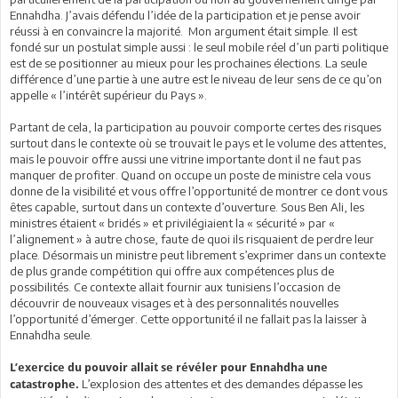
Ennahdha. J’avais défendu l’idée de la participation et je pense avoir
réussi à en convaincre la majorité. Mon argument était simple. Il est
fondé sur un postulat simple aussi : le seul mobile réel d’un parti politique
est de se positionner au mieux pour les prochaines élections. La seule
différence d’une partie à une autre est le niveau de leur sens de ce qu’on
appelle « l’intérêt supérieur du Pays ».
Partant de cela, la participation au pouvoir comporte certes des risques
surtout dans le contexte où se trouvait le pays et le volume des attentes,
mais le pouvoir offre aussi une vitrine importante dont il ne faut pas
manquer de profiter. Quand on occupe un poste de ministre cela vous
donne de la visibilité et vous offre l’opportunité de montrer ce dont vous
êtes capable, surtout dans un contexte d’ouverture. Sous Ben Ali, les
ministres étaient « bridés » et privilégiaient la « sécurité » par «
l’alignement » à autre chose, faute de quoi ils risquaient de perdre leur
place. Désormais un ministre peut librement s’exprimer dans un contexte
de plus grande compétition qui offre aux compétences plus de
possibilités. Ce contexte allait fournir aux tunisiens l’occasion de
découvrir de nouveaux visages et à des personnalités nouvelles
l’opportunité d’émerger. Cette opportunité il ne fallait pas la laisser à
Ennahdha seule.
L’exercice du pouvoir allait se révéler pour Ennahdha une
L’explosion des attentes et des demandes dépasse les
catastrophe.