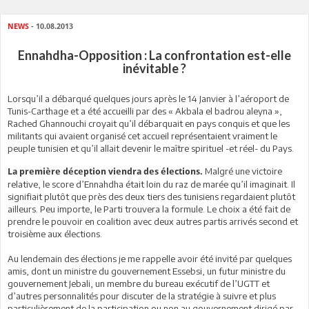
NEWS
- 10.08.2013
Ennahdha-Opposition : La confrontation est-elle
inévitable ?
Lorsqu’il a débarqué quelques jours après le 14 Janvier à l’aéroport de
Tunis-Carthage et a été accueilli par des « Akbala el badrou aleyna »,
Rached Ghannouchi croyait qu’il débarquait en pays conquis et que les
militants qui avaient organisé cet accueil représentaient vraiment le
peuple tunisien et qu’il allait devenir le maître spirituel -et réel- du Pays.
Malgré une victoire
La première déception viendra des élections.
relative, le score d’Ennahdha était loin du raz de marée qu’il imaginait. Il
signifiait plutôt que près des deux tiers des tunisiens regardaient plutôt
ailleurs. Peu importe, le Parti trouvera la formule. Le choix a été fait de
prendre le pouvoir en coalition avec deux autres partis arrivés second et
troisième aux élections.
Au lendemain des élections je me rappelle avoir été invité par quelques
amis, dont un ministre du gouvernement Essebsi, un futur ministre du
gouvernement Jebali, un membre du bureau exécutif de l’UGTT et
d’autres personnalités pour discuter de la stratégie à suivre et plus
particulièrement de la participation ou non au gouvernement dirigé par