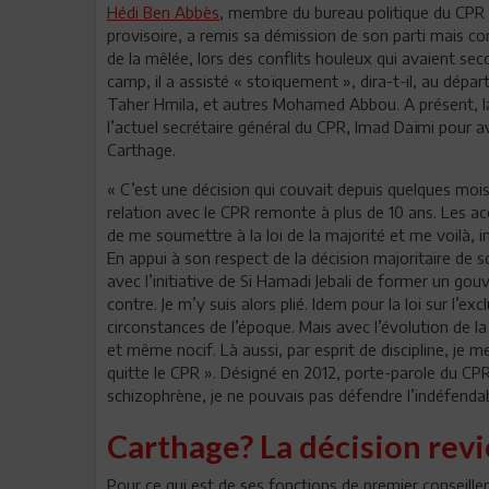
Hédi Ben Abbès
, membre du bureau politique du CPR e
provisoire, a remis sa démission de son parti mais 
de la mêlée, lors des conflits houleux qui avaient sec
camp, il a assisté « stoïquement », dira-t-il, au dép
Taher Hmila, et autres Mohamed Abbou. A présent, la c
l’actuel secrétaire général du CPR, Imad Daïmi pour av
Carthage.
« C’est une décision qui couvait depuis quelques mois, 
relation avec le CPR remonte à plus de 10 ans. Les ac
de me soumettre à la loi de la majorité et me voilà, i
En appui à son respect de la décision majoritaire de so
avec l’initiative de Si Hamadi Jebali de former un g
contre. Je m’y suis alors plié. Idem pour la loi sur l’
circonstances de l’époque. Mais avec l’évolution de la
et même nocif. Là aussi, par esprit de discipline, je me 
quitte le CPR ». Désigné en 2012, porte-parole du CPR
schizophrène, je ne pouvais pas défendre l’indéfendabl
Carthage? La décision rev
Pour ce qui est de ses fonctions de premier conseiller