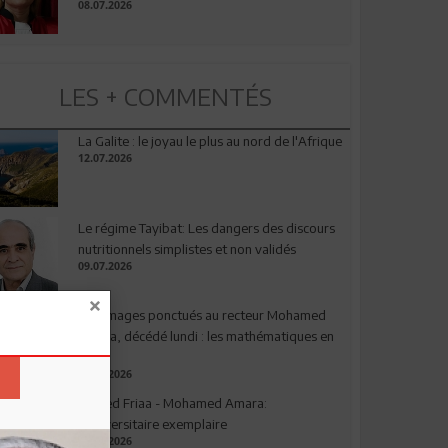
08.07.2026
LES + COMMENTÉS
La Galite : le joyau le plus au nord de l'Afrique
12.07.2026
Le régime Tayibat: Les dangers des discours
nutritionnels simplistes et non validés
09.07.2026
Hommages ponctués au recteur Mohamed
Amara, décédé lundi : les mathématiques en
deuil
03.08.2026
Ahmed Friaa - Mohamed Amara:
l’Universitaire exemplaire
04.08.2026