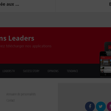
ée aux ...
ons Leaders
ez télécharger nos applications
LEADERS TV
SUCCESS STORY
OPINIONS
TENDANCE
Annuaire de personnalités
Contact