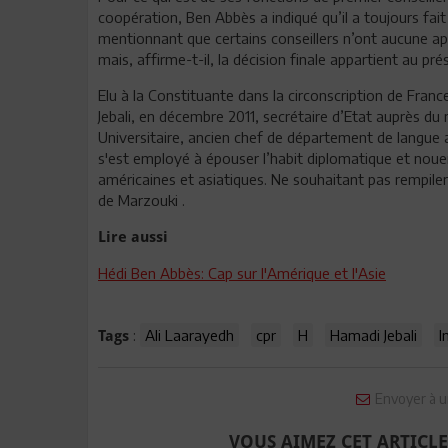
coopération, Ben Abbès a indiqué qu’il a toujours fait 
mentionnant que certains conseillers n’ont aucune ap
mais, affirme-t-il, la décision finale appartient au pr
Elu à la Constituante dans la circonscription de Fr
Jebali, en décembre 2011, secrétaire d’Etat auprès du 
Universitaire, ancien chef de département de langue 
s'est employé à épouser l’habit diplomatique et noue
américaines et asiatiques. Ne souhaitant pas rempiler
de Marzouki .
Lire aussi
Hédi Ben Abbès: Cap sur l'Amérique et l'Asie
:
Ali Laarayedh
cpr
H
Hamadi Jebali
I
Tags
Envoyer à u
VOUS AIMEZ CET ARTICLE