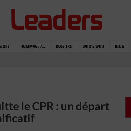
STORY
HOMMAGE À..
DOSSIERS
WHO'S WHO
BLOG
tte le CPR : un départ
ificatif