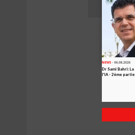
NEWS
- 06.08.2026
Dr Sami Bahri: La
l'IA - 2ème partie