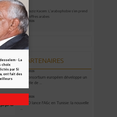
Abdelaziz Kacem: L’arabophobie s’en prend
aux chiffres arabes
09.07.2026
PARTENAIRES
esselem - La
s choix
ctés par Si
06.08.2026
 ont fait des
Un consortium européen développe un
eilleurs
modèle de ...
04.08.2026
OPPO lance l'A6c en Tunisie: la nouvelle
...