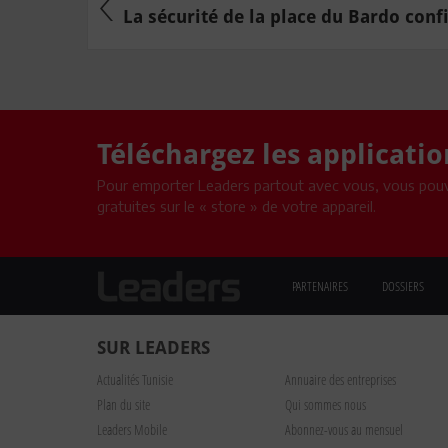
La sécurité de la place du Bardo confi
Téléchargez les applicati
Pour emporter Leaders partout avec vous, vous pouv
gratuites sur le « store » de votre appareil.
PARTENAIRES
DOSSIERS
SUR LEADERS
Actualités Tunisie
Annuaire des entreprises
Plan du site
Qui sommes nous
Leaders Mobile
Abonnez-vous au mensuel