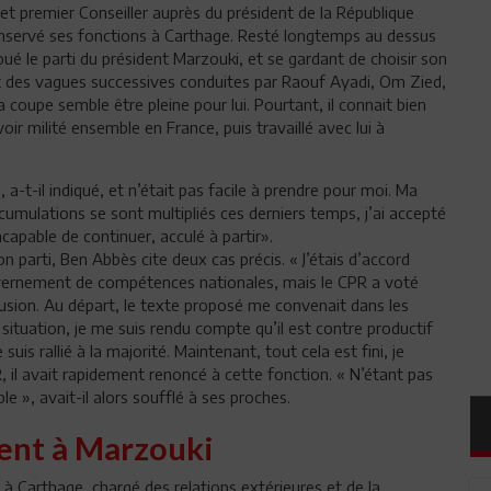
t premier Conseiller auprès du président de la République
conservé ses fonctions à Carthage. Resté longtemps au dessus
oué le parti du président Marzouki, et se gardant de choisir son
art des vagues successives conduites par Raouf Ayadi, Om Zied,
oupe semble être pleine pour lui. Pourtant, il connait bien
oir milité ensemble en France, puis travaillé avec lui à
a-t-il indiqué, et n’était pas facile à prendre pour moi. Ma
cumulations se sont multipliés ces derniers temps, j’ai accepté
ncapable de continuer, acculé à partir».
n parti, Ben Abbès cite deux cas précis. « J’étais d’accord
ouvernement de compétences nationales, mais le CPR a voté
exclusion. Au départ, le texte proposé me convenait dans les
 situation, je me suis rendu compte qu’il est contre productif
suis rallié à la majorité. Maintenant, tout cela est fini, je
, il avait rapidement renoncé à cette fonction. « N’étant pas
e », avait-il alors soufflé à ses proches.
ient à Marzouki
 à Carthage, chargé des relations extérieures et de la