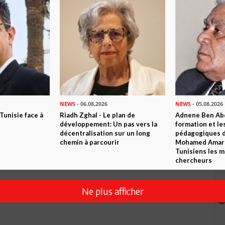
Envoyer
NEWS
- 06.08.2026
NEWS
- 05.08.2026
 Tunisie face à
Riadh Zghal - Le plan de
Adnene Ben Abd
développement: Un pas vers la
formation et le
décentralisation sur un long
pédagogiques di
chemin à parcourir
Mohamed Amara,
Tunisiens les m
chercheurs
Ne plus afficher