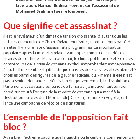
Libération, Hamadi Redissi, revient sur l'assassinat de
Mohamed Brahmi et ses retombées :
Que signifie cet assassinat ?
Il est le révélateur d’un climat de tension croissante, d’autant que les
auteurs du meurtre de Chokri Belaïd, en février, n’ont toujours pas été
arrêtés. Il y a une liste d’assassinats programmés. La mobilisation
populaire après la mort de Belaïd avait apparemment dissuadé ces
sicaires de continuer. Mais aujourd’hui, le climat politique délétère et les
contrecoups de la crise égyptienne expliquent probablement ce passage
à l’acte. Il me semble significatif que dans les deux cas, les cibles aient été
choisies parmi des figures de la gauche radicale, qui - même si elle n’est
pas la seule - demande la démission du gouvernement, la dissolution du
Parlement, et soutient les jeunes de Tamarod [le mouvement tunisien
copié sur celui à l’origine de la révolte égyptienne qui a mené à la
destitution du président Morsi, ndlr]. Ceux-ci, comme en Egypte, ont
lancé une campagne de récolte de signatures.
L’ensemble de l’opposition fait
bloc ?
Aussi bien l’extrême gauche que la gauche ou le centre, à commencer par