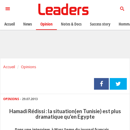
Accueil
News
Opinion
Notes & Docs
Success story
Homma
Accueil
Opinions
OPINIONS
- 29.07.2013
Hamadi Rédissi : la situation(en Tunisie) est plus
dramatique qu'en Egypte
Dans une interview à Marc Semo du journal français,