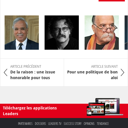
ARTICLE PRÉCÉDENT
ARTICLE SUIVANT
De la raison : une issue
Pour une politique de bon
honorable pour tous
aloi
Téléchargez les applications
Leaders
PARTENAIRES
DOSSIERS
LEADERS TV
SUCCESS STORY
OPINIONS
TENDANCE