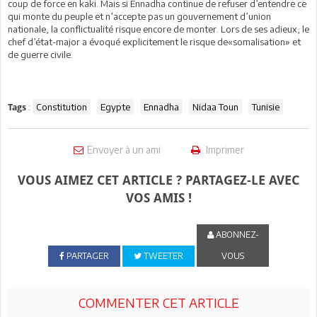
coup de force en kaki. Mais si Ennadha continue de refuser d’entendre ce
qui monte du peuple et n’accepte pas un gouvernement d’union
nationale, la conflictualité risque encore de monter. Lors de ses adieux, le
chef d’état-major a évoqué explicitement le risque de«somalisation» et
de guerre civile.
:
Constitution
Egypte
Ennadha
Nidaa Toun
Tunisie
Tags
Envoyer à un ami
Imprimer
VOUS AIMEZ CET ARTICLE ? PARTAGEZ-LE AVEC
VOS AMIS !
ABONNEZ-
PARTAGER
TWEETER
VOUS
COMMENTER CET ARTICLE