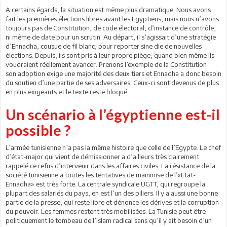
A certains égards, la situation est même plus dramatique. Nous avons
fait les premières élections libres avant les Egyptiens, mais nous n’avons
toujours pas de Constitution, de code électoral, d’instance de contrôle,
ni même de date pour un scrutin. Au départ, il s’agissait d’une stratégie
d’Ennadha, cousue de fil blanc, pour reporter sine die de nouvelles
élections. Depuis, ils sont pris à leur propre piège, quand bien même ils
voudraient réellement avancer. Prenons l’exemple de la Constitution :
son adoption exige une majorité des deux tiers et Ennadha a donc besoin
du soutien d’une partie de ses adversaires. Ceux-ci sont devenus de plus
en plus exigeants et le texte reste bloqué.
Un scénario à l’égyptienne est-il
possible ?
L’armée tunisienne n’a pas la même histoire que celle de l’Egypte. Le chef
d’état-major qui vient de démissionner a d’ailleurs très clairement
rappelé ce refus d’intervenir dans les affaires civiles. La résistance de la
société tunisienne a toutes les tentatives de mainmise de l’«Etat-
Ennadha» est très forte. La centrale syndicale UGTT, qui regroupe la
plupart des salariés du pays, en est l’un des piliers. Il y a aussi une bonne
partie de la presse, qui reste libre et dénonce les dérives et la corruption
du pouvoir. Les femmes restent très mobilisées. La Tunisie peut être
politiquement le tombeau de l’islam radical sans qu’il y ait besoin d’un