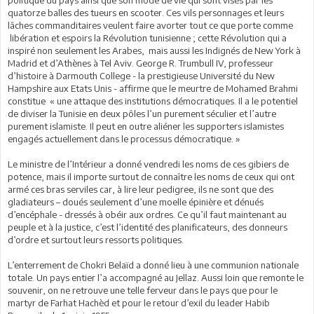
politique du pays ainsi que son mode de vie qui sont visés par les
quatorze balles des tueurs en scooter. Ces vils personnages et leurs
lâches commanditaires veulent faire avorter tout ce que porte comme
libération et espoirs la Révolution tunisienne ; cette Révolution qui a
inspiré non seulement les Arabes, mais aussi les Indignés de New York à
Madrid et d’Athènes à Tel Aviv. George R. Trumbull IV, professeur
d’histoire à Darmouth College - la prestigieuse Université du New
Hampshire aux Etats Unis - affirme que le meurtre de Mohamed Brahmi
constitue « une attaque des institutions démocratiques. Il a le potentiel
de diviser la Tunisie en deux pôles l’un purement séculier et l’autre
purement islamiste. Il peut en outre aliéner les supporters islamistes
engagés actuellement dans le processus démocratique. »
Le ministre de l’Intérieur a donné vendredi les noms de ces gibiers de
potence, mais il importe surtout de connaître les noms de ceux qui ont
armé ces bras serviles car, à lire leur pedigree, ils ne sont que des
gladiateurs – doués seulement d’une moelle épinière et dénués
d’encéphale - dressés à obéir aux ordres. Ce qu’il faut maintenant au
peuple et à la justice, c’est l’identité des planificateurs, des donneurs
d’ordre et surtout leurs ressorts politiques.
L’enterrement de Chokri Belaïd a donné lieu à une communion nationale
totale. Un pays entier l’a accompagné au Jellaz. Aussi loin que remonte le
souvenir, on ne retrouve une telle ferveur dans le pays que pour le
martyr de Farhat Hachèd et pour le retour d’exil du leader Habib