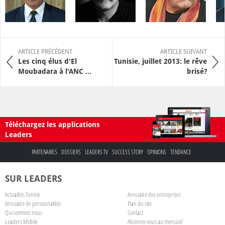
ARTICLE PRÉCÉDENT
ARTICLE SUIVANT
Les cinq élus d'El
Tunisie, juillet 2013: le rêve
Moubadara à l'ANC ...
brisé?
Téléchargez les applications
Leaders
PARTENAIRES
DOSSIERS
LEADERS TV
SUCCESS STORY
OPINIONS
TENDANCE
SUR LEADERS
Actualités Tunisie
Annuaire des entreprises
Annuaire de personnalités
Plan du site
Qui sommes nous
Contact
Leaders Mobile
Abonnez-vous au mensuel