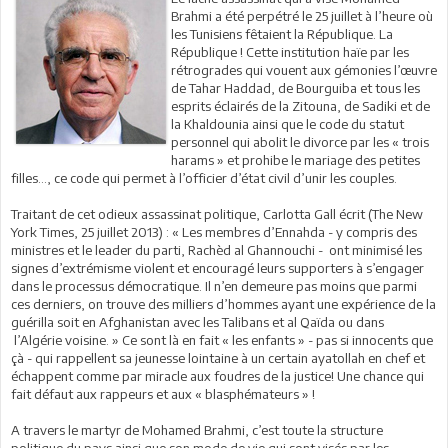
Brahmi a été perpétré le 25 juillet à l’heure où
les Tunisiens fêtaient la République. La
République ! Cette institution haïe par les
rétrogrades qui vouent aux gémonies l’œuvre
de Tahar Haddad, de Bourguiba et tous les
esprits éclairés de la Zitouna, de Sadiki et de
la Khaldounia ainsi que le code du statut
personnel qui abolit le divorce par les « trois
harams » et prohibe le mariage des petites
filles…, ce code qui permet à l’officier d’état civil d’unir les couples.
Traitant de cet odieux assassinat politique, Carlotta Gall écrit (The New
York Times, 25 juillet 2013) : « Les membres d’Ennahda - y compris des
ministres et le leader du parti, Rachèd al Ghannouchi - ont minimisé les
signes d’extrémisme violent et encouragé leurs supporters à s’engager
dans le processus démocratique. Il n’en demeure pas moins que parmi
ces derniers, on trouve des milliers d’hommes ayant une expérience de la
guérilla soit en Afghanistan avec les Talibans et al Qaïda ou dans
l’Algérie voisine. » Ce sont là en fait « les enfants » - pas si innocents que
çà - qui rappellent sa jeunesse lointaine à un certain ayatollah en chef et
échappent comme par miracle aux foudres de la justice! Une chance qui
fait défaut aux rappeurs et aux « blasphémateurs » !
A travers le martyr de Mohamed Brahmi, c’est toute la structure