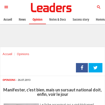
Accueil
News
Opinion
Notes & Docs
Success story
Homma
Accueil
Opinions
OPINIONS
- 26.07.2013
Manifester, c'est bien, mais un sursaut national doit,
enfin, voir le jour
Le lâche assassinat qui a visé Mohamed