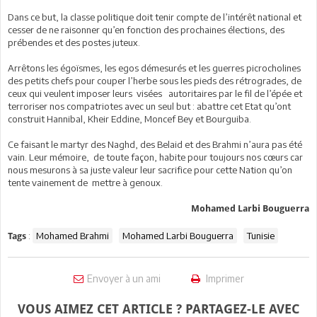
Dans ce but, la classe politique doit tenir compte de l’intérêt national et
cesser de ne raisonner qu’en fonction des prochaines élections, des
prébendes et des postes juteux.
Arrêtons les égoïsmes, les egos démesurés et les guerres picrocholines
des petits chefs pour couper l’herbe sous les pieds des rétrogrades, de
ceux qui veulent imposer leurs visées autoritaires par le fil de l’épée et
terroriser nos compatriotes avec un seul but : abattre cet Etat qu’ont
construit Hannibal, Kheir Eddine, Moncef Bey et Bourguiba.
Ce faisant le martyr des Naghd, des Belaid et des Brahmi n’aura pas été
vain. Leur mémoire, de toute façon, habite pour toujours nos cœurs car
nous mesurons à sa juste valeur leur sacrifice pour cette Nation qu’on
tente vainement de mettre à genoux.
Mohamed Larbi Bouguerra
:
Mohamed Brahmi
Mohamed Larbi Bouguerra
Tunisie
Tags
Envoyer à un ami
Imprimer
VOUS AIMEZ CET ARTICLE ? PARTAGEZ-LE AVEC