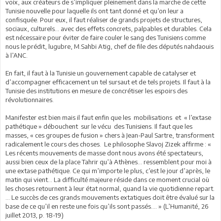
voix, aux créateurs de s’impliquer pleinement dans la marche de cette
Tunisie nouvelle pour laquelle ils ont tant donné et qu’on leur a
confisquée. Pour eux, il faut réaliser de grands projets de structures,
sociaux, culturels… avec des effets concrets, palpables et durables. Cela
est nécessaire pour éviter de faire couler le sang des Tunisiens comme
nous le prédit, lugubre, M.Sahbi Atig, chef de file des députés nahdaouis
à l’ANC.
En fait, il faut à la Tunisie un gouvernement capable de catalyser et
d’accompagner efficacement un tel sursaut et de tels projets. Il faut à la
Tunisie des institutions en mesure de concrétiser les espoirs des
révolutionnaires.
Manifester est bien mais il faut enfin que les mobilisations et « l’extase
pathétique » débouchent sur le vécu des Tunisiens. Il faut que les
masses, « ces groupes de fusion » chers à Jean-Paul Sartre, transforment
radicalement le cours des choses. Le philosophe Slavoj Zizek affirme : «
Les récents mouvements de masse dont nous avons été spectateurs,
aussi bien ceux de la place Tahrir qu’à Athènes… ressemblent pour moi à
une extase pathétique. Ce qui m’importe le plus, c’est le jour d’après, le
matin qui vient… La difficulté majeure réside dans ce moment crucial où
les choses retournent à leur état normal, quand la vie quotidienne repart.
… Le succès de ces grands mouvements extatiques doit être évalué sur la
base de ce qu’il en reste une fois qu’ils sont passés…. » (L’Humanité, 26
juillet 2013, p. 18-19)