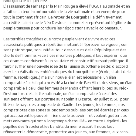
Bourguiba le 1er juin 1955.
L’assassinat de Farhat par la Main Rouge a élevé l’UGGT au pinacle et en
a fait un acteur incontournable de la vie nationale et un exemple pour
tout le continent africain. Le retour de Bourguiba l’a définitivement
accrédité – ainsi que le Néo Destour - comme le représentant légitime du
peuple tunisien pour conduire les négociations avec le colonisateur.
Les terribles tragédies que notre peuple vient de vivre avec ces
assassinats politiques à répétition mettent à l’épreuve sa vigueur, son
sens patriotique, son unité autour des valeurs de la République et des
droits de l’homme. Face à ces meurtres politiques, il faut espérer que
ces drames conduisent à un salutaire et constructif sursaut politique. Il
faut insuffler une nouvelle idée de la Tunisie du XXIème siècle: d’accord
avec les réalisations emblématiques du bourguibisme (école, statut de la
femme, république..) mais un nouvel élan est nécessaire, un élan
comparable à celui qui a présidé à la chute de Ben Ali et des siens, un élan
comparable à celui des femmes de Mahdia offrant leurs bijoux au Néo-
Destour lors de la lutte nationale, un élan comparable à celui des
Tunisiens offrant leur poitrine au napalm à Bizerte, en juillet 1961, pour
libérer le pays des troupes de de Gaulle . Les jeunes, les femmes, nos
compatriotes des zones si longtemps oubliées ont été écartés par ceux
qui accaparent le pouvoir - rien que le pouvoir - et veulent goûter aux
mets enivrants qui ont si longtemps chatouillé – en toute illégalité - les
papilles des Trabelsi et les bandits du même acabit. Il nous faut
réinventer la démocratie, permettre aux jeunes, aux femmes, aux sans-