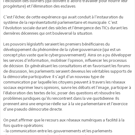
l’exclusion des ouvriers (qui doivent d’abord travailler pour nourrir leur
progéniture) et l’élimination des esclaves.
C’est l’échec de cette expérience qui avait conduit à l’instauration du
système de la représentativité parlementaire et municipale. C’est
l’évolution sociale durant des siècles et l’émergence des TICs durant les
dernières décennies qui ont bouleversé la situation.
Les pouvoirs législatifs seraient les premiers bénéficiaires du
développement du phénomène de la cybergouvernance (qui est un
concept plus vaste que le cybergouvernement). Ainsi on a pu développer
les services d’information, mobiliser l’opinion, influencer les processus
de décision. En généralisant les consultations et en favorisant les forums
de discussion, les parlements seraient devenus les véritables supports de
la démocratie participative. Il s’agit d’un nouveau type de
communication par laquelle les citoyens peuvent à travers les réseaux
sociaux exprimer leurs opinions, suivre les débats et l’image, participer à
l’élaboration des textes de loi, poser des questions et résoudre les
problèmes juridiques qu’ils rencontrent dans la vie quotidienne. Ils
prennent ainsi une emprise réelle sur à la vie parlementaire et l’exercice
d’une pseudo démocratie directe.
On peut affirmer que le recours aux réseaux numériques a facilité à la
fois quatre opérations:
- la communication entre les gouvernements et les parlements