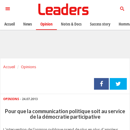
Accueil
News
Opinion
Notes & Docs
Success story
Homma
Accueil
Opinions
OPINIONS
- 24.07.2013
Pour que la communication politique soit au service
de la démocratie participative
L’intervention de l’opinion publique prend de plus en plus d’ampleur