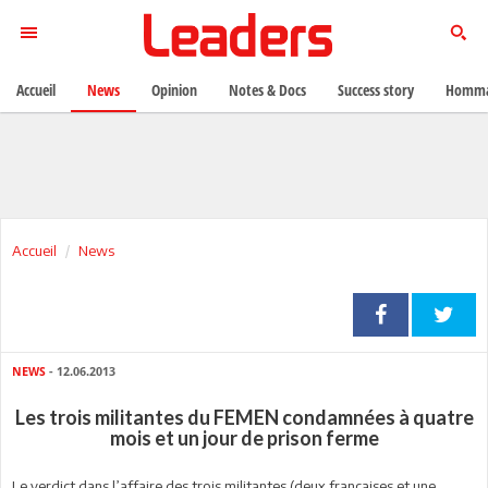
Accueil
News
Opinion
Notes & Docs
Success story
Homma
Accueil
News
NEWS
- 12.06.2013
Les trois militantes du FEMEN condamnées à quatre
mois et un jour de prison ferme
Le verdict dans l’affaire des trois militantes (deux françaises et une