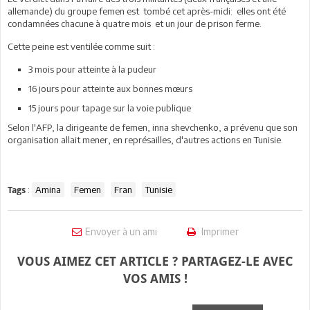
allemande) du groupe femen est
tombé cet après-midi: elles ont été
condamnées chacune à quatre mois
et un jour de prison ferme.
Cette peine est ventilée comme suit :
3 mois pour atteinte à la pudeur
16 jours pour atteinte aux bonnes mœurs
15 jours pour tapage sur la voie publique
Selon l'AFP, la dirigeante de femen, inna shevchenko, a prévenu que son
organisation allait mener, en représailles, d'autres actions en
Tunisie.
:
Amina
Femen
Fran
Tunisie
Tags
Envoyer à un ami
Imprimer
VOUS AIMEZ CET ARTICLE ? PARTAGEZ-LE AVEC
VOS AMIS !