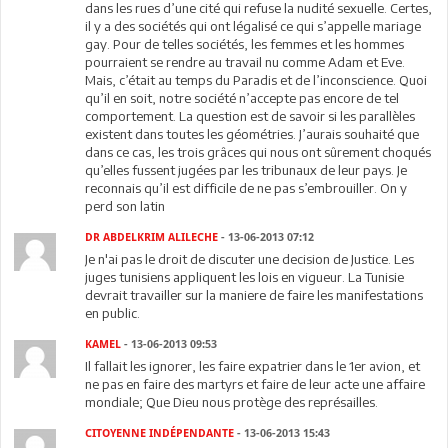
dans les rues d’une cité qui refuse la nudité sexuelle. Certes,
il y a des sociétés qui ont légalisé ce qui s’appelle mariage
gay. Pour de telles sociétés, les femmes et les hommes
pourraient se rendre au travail nu comme Adam et Eve.
Mais, c’était au temps du Paradis et de l’inconscience. Quoi
qu’il en soit, notre société n’accepte pas encore de tel
comportement. La question est de savoir si les parallèles
existent dans toutes les géométries. J’aurais souhaité que
dans ce cas, les trois grâces qui nous ont sûrement choqués
qu’elles fussent jugées par les tribunaux de leur pays. Je
reconnais qu’il est difficile de ne pas s’embrouiller. On y
perd son latin
DR ABDELKRIM ALILECHE
- 13-06-2013 07:12
Je n'ai pas le droit de discuter une decision de Justice. Les
juges tunisiens appliquent les lois en vigueur. La Tunisie
devrait travailler sur la maniere de faire les manifestations
en public.
KAMEL
- 13-06-2013 09:53
Il fallait les ignorer, les faire expatrier dans le 1er avion, et
ne pas en faire des martyrs et faire de leur acte une affaire
mondiale; Que Dieu nous protège des représailles.
CITOYENNE INDÉPENDANTE
- 13-06-2013 15:43