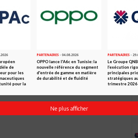
.2026
PARTENAIRES
- 04.08.2026
PARTENAIRES
- 29.
uropéen
OPPO lance l'A6c en Tunisie: la
Le Groupe QNB
dèle de
nouvelle référence du segment
l’exécution rig
eur pour les
d'entrée de gamme en matière
principales pri
rmaceutiques
de durabilité et de fluidité
stratégiques a
tunité pour la
trimestre 2026
Ne plus afficher