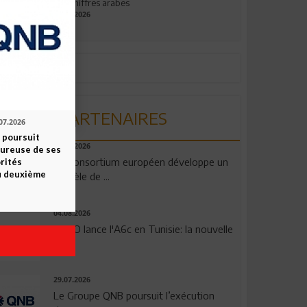
aux chiffres arabes
09.07.2026
PARTENAIRES
07.2026
 poursuit
06.08.2026
oureuse de ses
Un consortium européen développe un
orités
u deuxième
modèle de ...
04.08.2026
OPPO lance l'A6c en Tunisie: la nouvelle
...
29.07.2026
Le Groupe QNB poursuit l’exécution