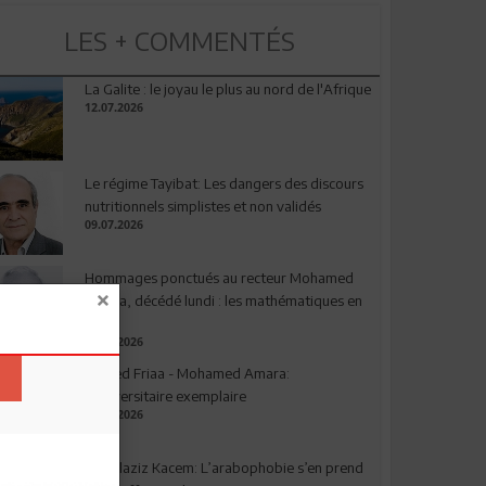
LES + COMMENTÉS
La Galite : le joyau le plus au nord de l'Afrique
12.07.2026
Le régime Tayibat: Les dangers des discours
nutritionnels simplistes et non validés
09.07.2026
Hommages ponctués au recteur Mohamed
Amara, décédé lundi : les mathématiques en
deuil
03.08.2026
Ahmed Friaa - Mohamed Amara:
l’Universitaire exemplaire
04.08.2026
Abdelaziz Kacem: L’arabophobie s’en prend