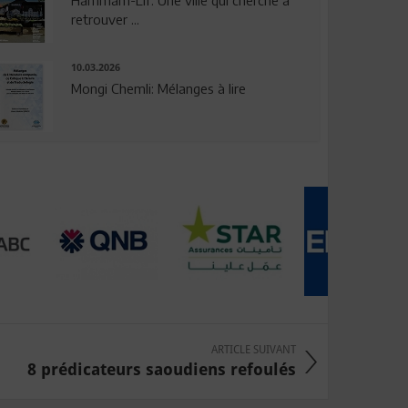
Hammam-Lif: Une ville qui cherche à
retrouver ...
10.03.2026
Mongi Chemli: Mélanges à lire
ARTICLE SUIVANT
8 prédicateurs saoudiens refoulés