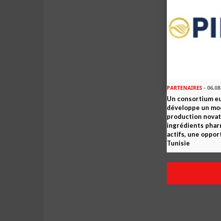
PARTENAIRES
- 06.08
Un consortium e
développe un mo
production novat
ingrédients pha
actifs, une oppor
Tunisie