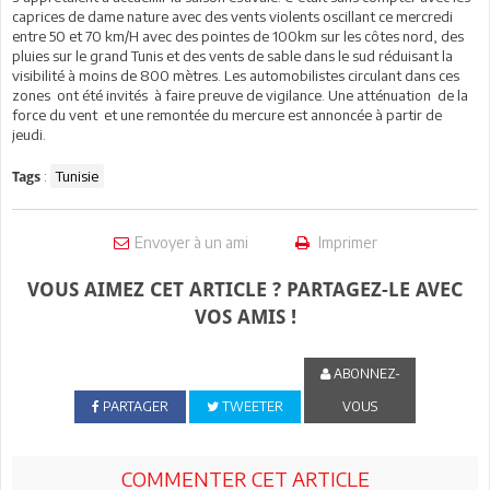
caprices de dame nature avec des vents violents oscillant ce mercredi
entre 50 et 70 km/H avec des pointes de 100km sur les côtes nord, des
pluies sur le grand Tunis et des vents de sable dans le sud réduisant la
visibilité à moins de 800 mètres. Les automobilistes circulant dans ces
zones ont été invités à faire preuve de vigilance. Une atténuation de la
force du vent et une remontée du mercure est annoncée à partir de
jeudi.
:
Tunisie
Tags
Envoyer à un ami
Imprimer
VOUS AIMEZ CET ARTICLE ? PARTAGEZ-LE AVEC
VOS AMIS !
ABONNEZ-
PARTAGER
TWEETER
VOUS
COMMENTER CET ARTICLE