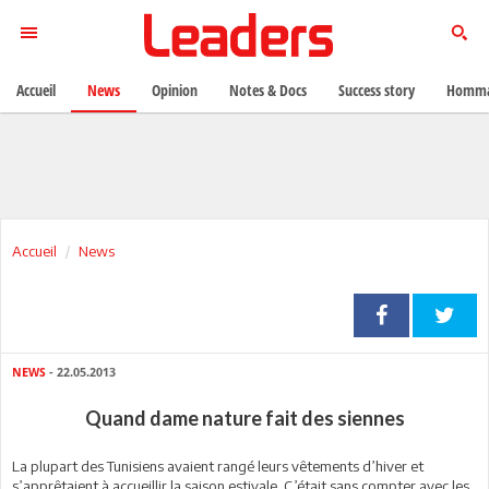
Accueil
News
Opinion
Notes & Docs
Success story
Homma
Accueil
News
NEWS
- 22.05.2013
Quand dame nature fait des siennes
La plupart des Tunisiens avaient rangé leurs vêtements d’hiver et
s’apprêtaient à accueillir la saison estivale. C’était sans compter avec les