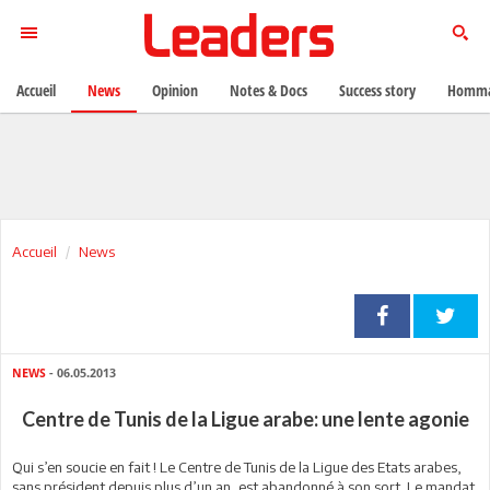
Accueil
News
Opinion
Notes & Docs
Success story
Homma
Accueil
News
NEWS
- 06.05.2013
Centre de Tunis de la Ligue arabe: une lente agonie
Qui s’en soucie en fait ! Le Centre de Tunis de la Ligue des Etats arabes,
sans président depuis plus d’un an, est abandonné à son sort. Le mandat