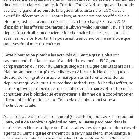
du dernier titulaire du poste, le Tunisien Chedly Neffati, qui avait rang de
secrétaire général adjoint de la Ligue arabe, entamé en 2007, avait
expiré fin décembre 2011. Depuis lors, aucune nomination officielle n'a
été faite, juste un premier intérimaire avait été chargé en mars 2012
d’expédier les affaires courantes (le Libyen Walid Kerkenni), puis, à son
départ à la retraite, un deuxième fonctionnaire tunisien, qui a pris, lui
aussi, sa retraite. Pourtant, le poste est très convoité, ne serait-ce que
pour ses émoluments généreux.
Cette hibernation plombe les activités du Centre qui n’a plus son
rayonnement d’antan. Implanté au début des années 1990, en
compensation du retour au Caire du siège de la Ligue des Etats arabes, il
était notamment chargé des activités en Afrique du Nord ainsi que du
dossier de l’émigration arabe en Europe. Ses différents présidents,
depuis Mongi Fekih, puis Noureddine Hached jusqu’à Chedly Neffati, se
sont employés tant bien que mal à multiplier séminaires et conférences,
constituer une bibliothèque et entretenir la flamme de la coopération en
attendant l’intégration arabe. Tout cela est aujourd’hui voué à
l’extinction totale.
Après le poste de secrétaire général (Chedli Klibi), puis avec le retour au
Caire, celui de secrétaire général adjoint, la Tunisie perd pied dans la
haute hiérarchie de la Ligue des Etats arabes. Les quelques diplomates et
agents du Centre qui ne cherchent qu’à servir assistent, impuissants, à
cette lente agonie. Ni au ministère des Affaires étrangères à Tunis ni au