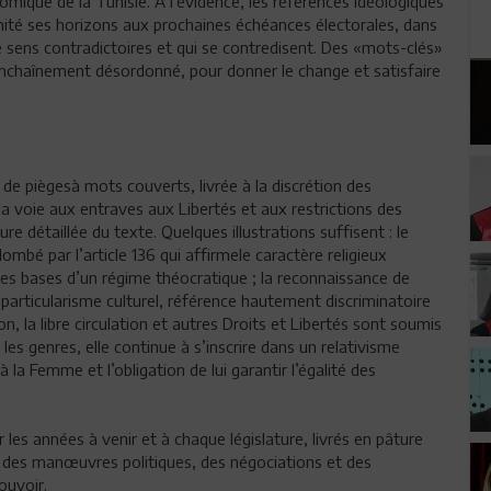
omique de la Tunisie. A l’évidence, les références idéologiques
mité ses horizons aux prochaines échéances électorales, dans
e sens contradictoires et qui se contredisent. Des «mots-clés»
n enchaînement désordonné, pour donner le change et satisfaire
de piègesà mots couverts, livrée à la discrétion des
 la voie aux entraves aux Libertés et aux restrictions des
ure détaillée du texte. Quelques illustrations suffisent : le
plombé par l’article 136 qui affirmele caractère religieux
e les bases d’un régime théocratique ; la reconnaissance de
e particularisme culturel, référence hautement discriminatoire
sion, la libre circulation et autres Droits et Libertés sont soumis
 les genres, elle continue à s’inscrire dans un relativisme
la Femme et l’obligation de lui garantir l’égalité des
 les années à venir et à chaque législature, livrés en pâture
s des manœuvres politiques, des négociations et des
ouvoir.