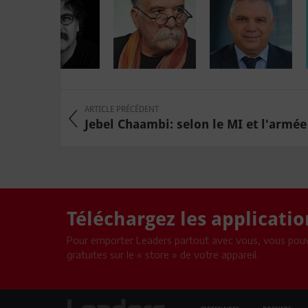
ARTICLE PRÉCÉDENT
Jebel Chaambi: selon le MI et l'armée «
Téléchargez les applicati
Pour emporter Leaders partout avec vous, vous pouv
gratuites sur le « store » de votre appareil.