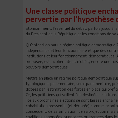
Une classe politique encha
pervertie par l’hypothèse 
Etonnamment, l’essentiel du débat, parfois jusqu’à l
du Président de la République et les conditions de sa 
Qu’entend-on par un régime politique démocratique ? Q
indépendance et leur fonctionnalité et que des contre
institutions et leur fonctionnement démocratiques. A 
proposée, est incohérente et n’obéit, encore une fois, 
pouvoirs démocratiques.
Mettre en place un régime politique démocratique sup
typologique – parlementaire, semi-parlementaire, prési
dictées par l’estimation des forces en place qui préfi
Or, les politiciens qui veillent à la destinée de la tra
lice aux prochaines élections se sont laissés enchaîné
cohabitation pressentie (et déclarée) comme incontour
conséquent, de sa simulation, de sa projection mais a
coalitions annoncées, supposées ou tramées dans le s