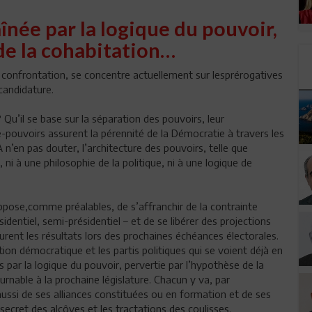
înée par la logique du pouvoir,
de la cohabitation…
a confrontation, se concentre actuellement sur lesprérogatives
candidature.
u’il se base sur la séparation des pouvoirs, leur
-pouvoirs assurent la pérennité de la Démocratie à travers les
n’en pas douter, l’architecture des pouvoirs, telle que
ni à une philosophie de la politique, ni à une logique de
pose,comme préalables, de s’affranchir de la contrainte
dentiel, semi-présidentiel – et de se libérer des projections
gurent les résultats lors des prochaines échéances électorales.
nsition démocratique et les partis politiques qui se voient déjà en
s par la logique du pouvoir, pervertie par l’hypothèse de la
nable à la prochaine législature. Chacun y va, par
ussi de ses alliances constituées ou en formation et de ses
ecret des alcôves et les tractations des coulisses.