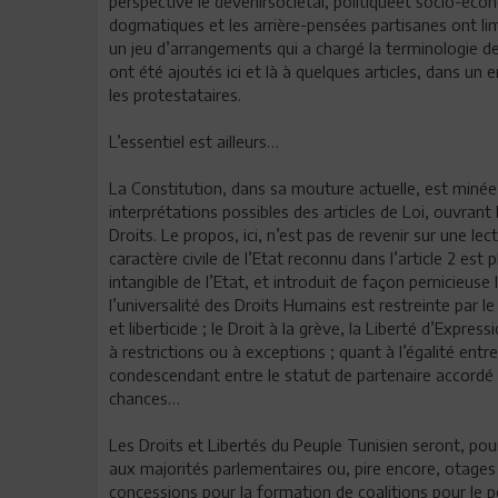
perspective le devenirsociétal, politiqueet socio-écon
dogmatiques et les arrière-pensées partisanes ont li
un jeu d’arrangements qui a chargé la terminologie d
ont été ajoutés ici et là à quelques articles, dans u
les protestataires.
L’essentiel est ailleurs…
La Constitution, dans sa mouture actuelle, est minée 
interprétations possibles des articles de Loi, ouvrant
Droits. Le propos, ici, n’est pas de revenir sur une lect
caractère civile de l’Etat reconnu dans l’article 2 est 
intangible de l’Etat, et introduit de façon pernicieus
l’universalité des Droits Humains est restreinte par l
et liberticide ; le Droit à la grève, la Liberté d’Expres
à restrictions ou à exceptions ; quant à l’égalité entre
condescendant entre le statut de partenaire accordé à 
chances…
Les Droits et Libertés du Peuple Tunisien seront, pour
aux majorités parlementaires ou, pire encore, otage
concessions pour la formation de coalitions pour le p