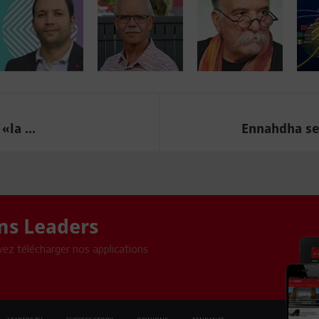
la ...
Ennahdha se 
ons Leaders
ez télécharger nos applications