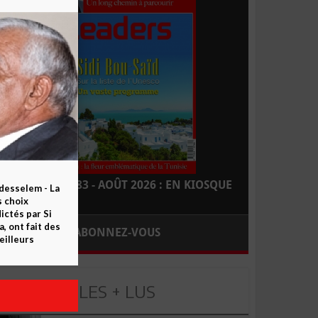
LEADERS N° 183 - AOÛT 2026 : EN KIOSQUE
esselem - La
s choix
ctés par Si
 ont fait des
ABONNEZ-VOUS
eilleurs
LES + LUS