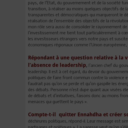
pays, de l’Etat, du gouvernement et de la société tun
transition, à réaliser au moins quelques objectifs de la
transparentes et démocratiques qui marqueront le débu
réalisation de l’ensemble des objectifs de la révolution
mon rôle sera aussi de consolider le rayonnement de la
l’investissement me tient tout particulièrement à cœur
les investisseurs étrangers vers notre pays et suscit
économiques régionaux comme l’Union européenne, les 
Répondant à une question relative à la v
l’absence de leadership
,
l’ancien chef du gouve
leadership. Il est à cet égard, du devoir du gouvernem
politiques de faire front commun contre la violence e
faudrait pas qu’on se perde et qu’on gaspille les éne
des débats. Personne n’est dupe quant aux visées éle
de débats et d’initiatives, faisons donc au moins front
menaces qui guettent le pays ».
Compte-t-il quitter Ennahdha et créer so
déchirures politiques, répond-il. Leur message est sim
partisanes et politiques ». La sagesse veut qu’on s’él