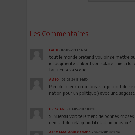
Les Commentaires
FATHI
- 02-05-2013 14:34
tout le monde pretend vouloir se mettre au s
iol augmente d'abord son salaire . nie la loi
fait rien a sa sortie.
AMBO
- 02-05-2013 16:50
Rien de mieux qu'un break : il permet de se 
nation pour un politique ) avec une sagesse 
?
DR.ZAIANE
- 03-05-2013 00:50
Si M.Jebali voit tellement de bonnes choses 
rien fait de celà quand il était au pouvoir?
ABDO MAALAOUI CANADA
- 03-05-2013 05:19