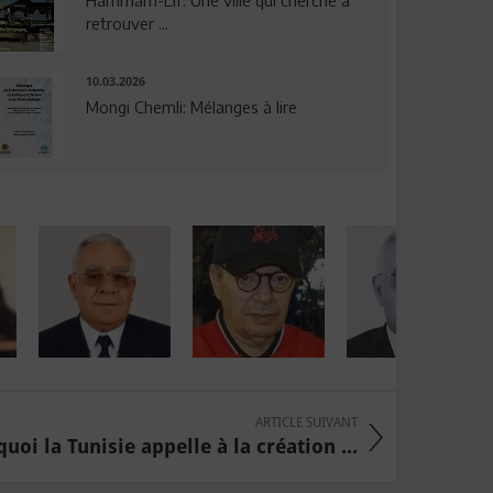
Hammam-Lif: Une ville qui cherche à
retrouver ...
10.03.2026
Mongi Chemli: Mélanges à lire
ARTICLE SUIVANT
uoi la Tunisie appelle à la création ...