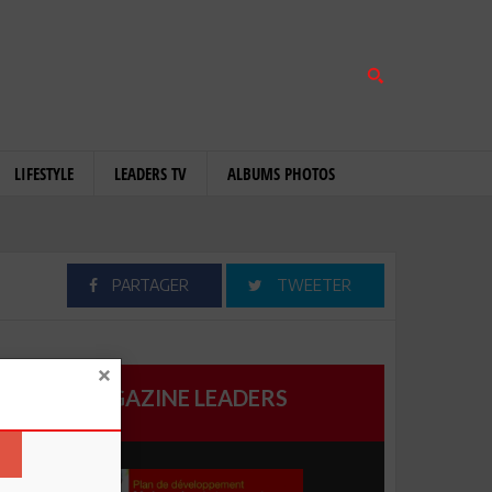
LIFESTYLE
LEADERS TV
ALBUMS PHOTOS
PARTAGER
TWEETER
MAGAZINE LEADERS