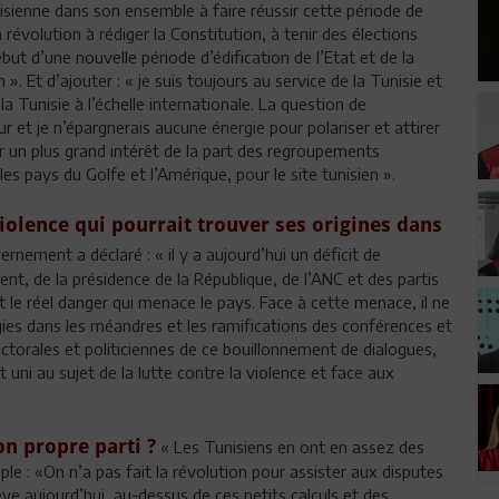
isienne dans son ensemble à faire réussir cette période de
 révolution à rédiger la Constitution, à tenir des élections
t d’une nouvelle période d’édification de l’Etat et de la
 ». Et d’ajouter : « je suis toujours au service de la Tunisie et
 Tunisie à l’échelle internationale. La question de
 et je n’épargnerais aucune énergie pour polariser et attirer
er un plus grand intérêt de la part des regroupements
pays du Golfe et l’Amérique, pour le site tunisien ».
iolence qui pourrait trouver ses origines dans
rnement a déclaré : « il y a aujourd’hui un déficit de
ent, de la présidence de la République, de l’ANC et des partis
t le réel danger qui menace le pays. Face à cette menace, il ne
rgies dans les méandres et les ramifications des conférences et
ctorales et politiciennes de ce bouillonnement de dialogues,
 uni au sujet de la lutte contre la violence et face aux
n propre parti ?
« Les Tunisiens en ont en assez des
ple : «On n’a pas fait la révolution pour assister aux disputes
ève aujourd’hui au-dessus de ces petits calculs et des