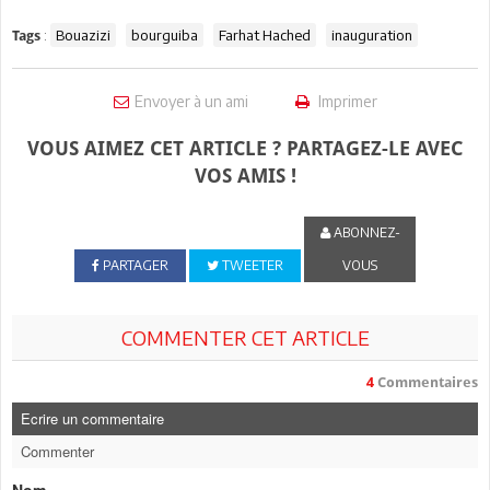
:
Bouazizi
bourguiba
Farhat Hached
inauguration
Tags
Envoyer à un ami
Imprimer
VOUS AIMEZ CET ARTICLE ? PARTAGEZ-LE AVEC
VOS AMIS !
ABONNEZ-
PARTAGER
TWEETER
VOUS
COMMENTER CET ARTICLE
4
Commentaires
Ecrire un commentaire
Commenter