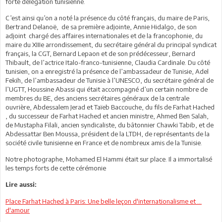
forte délégation tunisienne.
C’est ainsi qu’on a noté la présence du côté français, du maire de Paris,
Bertrand Delanoë, de sa première adjointe, Annie Hidalgo, de son
adjoint chargé des affaires internationales et de la francophonie, du
maire du XIIIe arrondissement, du secrétaire général du principal syndicat
français, la CGT, Bernard Lepaon et de son prédécesseur, Bernard
Thibault, de l’actrice Italo-franco-tunisienne, Claudia Cardinale. Du côté
tunisien, on a enregistré la présence de l’ambassadeur de Tunisie, Adel
Fekih, de l’ambassadeur de Tunisie à l’UNESCO, du secrétaire général de
l’UGTT, Houssine Abassi qui était accompagné d’un certain nombre de
membres du BE, des anciens secrétaires généraux de la centrale
ouvrière, Abdessalem Jerad et Taïeb Baccouche, du fils de Farhat Hached
, du successeur de Farhat Hached et ancien ministre, Ahmed Ben Salah,
de Mustapha Filali, ancien syndicaliste, du bâtonnier Chawki Tabib, et de
Abdessattar Ben Moussa, président de la LTDH, de représentants de la
société civile tunisienne en France et de nombreux amis de la Tunisie.
Notre photographe, Mohamed El Hammi était sur place. Il a immortalisé
les temps forts de cette cérémonie
Lire aussi:
Place Farhat Hached à Paris: Une belle leçon d'internationalisme et …
d'amour