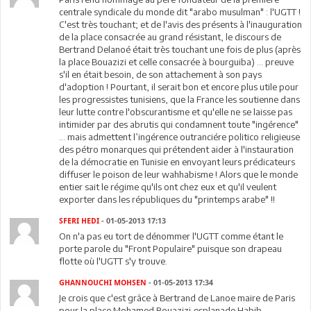
centrale syndicale du monde dit "arabo musulman" : l'UGTT !
C'est très touchant; et de l'avis des présents à l'inauguration
de la place consacrée au grand résistant, le discours de
Bertrand Delanoé était très touchant une fois de plus (après
la place Bouazizi et celle consacrée à bourguiba) ... preuve
s'il en était besoin, de son attachement à son pays
d'adoption ! Pourtant, il serait bon et encore plus utile pour
les progressistes tunisiens, que la France les soutienne dans
leur lutte contre l'obscurantisme et qu'elle ne se laisse pas
intimider par des abrutis qui condamnent toute "ingérence"
... mais admettent l’ingérence outranciére politico religieuse
des pétro monarques qui prétendent aider à l'instauration
de la démocratie en Tunisie en envoyant leurs prédicateurs
diffuser le poison de leur wahhabisme ! Alors que le monde
entier sait le régime qu'ils ont chez eux et qu'il veulent
exporter dans les républiques du "printemps arabe" !!
SFERI HEDI
- 01-05-2013 17:13
On n'a pas eu tort de dénommer l'UGTT comme étant le
porte parole du "Front Populaire" puisque son drapeau
flotte où l'UGTT s'y trouve.
GHANNOUCHI MOHSEN
- 01-05-2013 17:34
Je crois que c'est grâce à Bertrand de Lanoe maire de Paris
pour la place Mohamed Bouazizi,esplanade Habib