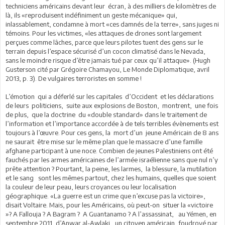
techniciens américains devant leur écran, à des milliers de kilomètres de
là, ils «reproduisent indéfiniment un geste mécanique» qui,
inlassablement, condamne à mort «ces damnés de la terre», sans juges ni
témoins. Pour les victimes, «les attaques de drones sont largement
perçues comme lâches, parce que leurs pilotes tuent des gens sur le
terrain depuis l’espace sécurisé d’un cocon climatisé dans le Nevada,
sans le moindre risque d’être jamais tué par ceux qu’il attaque». (Hugh
Gusterson cité par Grégoire Chamayou, Le Monde Diplomatique, avril
2013, p. 3). De vulgaires terroristes en somme !
L’émotion qui a déferlé sur les capitales d’Occident et les déclarations
de leurs politiciens, suite aux explosions de Boston, montrent, une fois
de plus, que la doctrine du «double standard» dans le traitement de
l’information et l’importance accordée à de tels terribles évènements est
toujours à l’œuvre. Pour ces gens, la mort d’un jeune Américain de 8 ans
ne saurait être mise sur le même plan que le massacre d’une famille
afghane participant à une noce. Combien de jeunes Palestiniens ont été
fauchés par les armes américaines de l’armée israélienne sans que nul n’y
prête attention ? Pourtant, la peine, les larmes, la blessure, la mutilation
et le sang sont les mêmes partout, chez les humains, quelles que soient
la couleur de leur peau, leurs croyances ou leur localisation
géographique. «La guerre est un crime que n’excuse pas la victoire»,
disait Voltaire. Mais, pour les Américains, où peut-on situer la «victoire
»? A Fallouja ? A Bagram ? A Guantanamo ? A l’assassinat, au Yémen, en
septembre 2011, d’Anwar al-Awlaki, un citoyen américain, foudroyé par