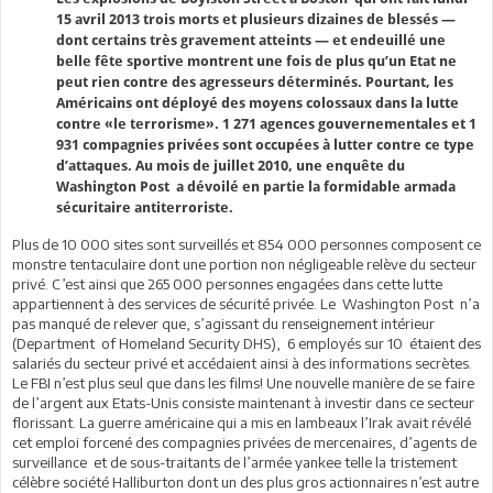
15 avril 2013 trois morts et plusieurs dizaines de blessés —
dont certains très gravement atteints — et endeuillé une
belle fête sportive montrent une fois de plus qu’un Etat ne
peut rien contre des agresseurs déterminés. Pourtant, les
Américains ont déployé des moyens colossaux dans la lutte
contre «le terrorisme». 1 271 agences gouvernementales et 1
931 compagnies privées sont occupées à lutter contre ce type
d’attaques. Au mois de juillet 2010, une enquête du
Washington Post a dévoilé en partie la formidable armada
sécuritaire antiterroriste.
Plus de 10 000 sites sont surveillés et 854 000 personnes composent ce
monstre tentaculaire dont une portion non négligeable relève du secteur
privé. C’est ainsi que 265 000 personnes engagées dans cette lutte
appartiennent à des services de sécurité privée. Le Washington Post n’a
pas manqué de relever que, s’agissant du renseignement intérieur
(Department of Homeland Security DHS), 6 employés sur 10 étaient des
salariés du secteur privé et accédaient ainsi à des informations secrètes.
Le FBI n’est plus seul que dans les films! Une nouvelle manière de se faire
de l’argent aux Etats-Unis consiste maintenant à investir dans ce secteur
florissant. La guerre américaine qui a mis en lambeaux l’Irak avait révélé
cet emploi forcené des compagnies privées de mercenaires, d’agents de
surveillance et de sous-traitants de l’armée yankee telle la tristement
célèbre société Halliburton dont un des plus gros actionnaires n’est autre