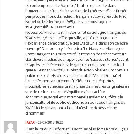
On ne peut que réitérer l'idée de Démocrite,philosophe grec
et contemporain de Socrate,"Tout ce qui existe dans
l'Univers est le fruit du hasard et de la nécessité"confirmée
par Jacques Monod,médecin français et co-lauréat du Prix
Nobel de Médecine,en 1965,dans son ouvrage de
1970,intitulé"Le Hasard et la
Nécessité."Finalement,l'historien et sociologue français du
XIXè siècle,Alexis de Tocqueville, a tiré des leçons de
l'expérience démocratique des Etats Unis,dans son célèbre
ouvrage"Democra-cy in America."Le Nouveau Monde,ou
Etats Unis,ont toujours attiré l'attention des observateurs
des divers médias pour apprécier les"success stories"avant
et après les évènements de guerre ou de drames de tout
genre. Gunnar Myrdal,Lauréat du Prix Nobel en Economie,a
publié deux chefs d'oeuvre,l'un intitulé"Asain Drama"et
l'autre,"American Dilemma"reflétant des péripéties
inoubliables et nécessitant la prise de mesures originales en
vue de redresser les déséquilibres à caractère
économique,social et institutionnel.Finalement, c'était le
Juriconsulte,philosophe et théoricien politique français du
XVIè siècle qui annonçait qu'"il n'est de richesses que
d'hommes."
JAZAR
- 03-05-2013 16:25
C'est la loi du plus fort et ils sont les plus forts.Khralou !ça a