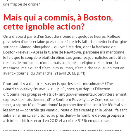
une frappe de drone?
Mais qui a commis, à Boston,
cette ignoble action?
On a d’abord parlé d’un Saoudien pendant quelques heures. Réflexe
pavlovien d’une certaine presse face à de tels faits. Un médecin d’origine
syrienne Ahmad Almujahèd – qui vit à Malden, dans la banlieue de
Boston- relève : «Après la tuerie de Newtown, personne n’a mentionné
le fait que le coupable était chrétien. Les gens, les journalistes ont utilisé
des tas de mots mais n’ont jamais souligné la religion de l’auteur du
massacre, mais quand c’est un musulman, c’est la chose que l’on met en
avant.» (Journal du Dimanche, 21 avril 2013, p. 11)
Pourtant, il y a d’autres suspects que les seuls musulmans* ! The
Guardian Weekly (19 avril 2013, p. 5), note que depuis l’élection
d’Obama, les groupes «Patriot» antigouvernementaux ont littéralement
explosé. Le mois dernier, «The Southern Poverty Law Centre», un think
tank, a rapporté qu’étant donné la perspective d’un contrôle fédéral sur
les armes — contrôle qui vient du reste d’être rejeté par le Sénat, faisant
subir ainsi un cuisant échec au président— le nombre de ces groupes a
atteint un chiffre record en 2012 et a crû de 813% en quatre ans.