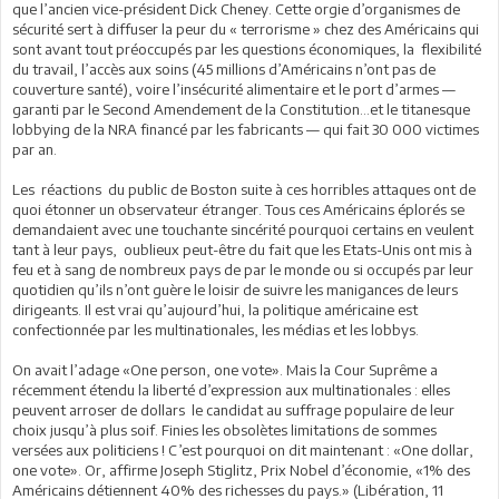
que l’ancien vice-président Dick Cheney. Cette orgie d’organismes de
sécurité sert à diffuser la peur du « terrorisme » chez des Américains qui
sont avant tout préoccupés par les questions économiques, la flexibilité
du travail, l’accès aux soins (45 millions d’Américains n’ont pas de
couverture santé), voire l’insécurité alimentaire et le port d’armes —
garanti par le Second Amendement de la Constitution…et le titanesque
lobbying de la NRA financé par les fabricants — qui fait 30 000 victimes
par an.
Les réactions du public de Boston suite à ces horribles attaques ont de
quoi étonner un observateur étranger. Tous ces Américains éplorés se
demandaient avec une touchante sincérité pourquoi certains en veulent
tant à leur pays, oublieux peut-être du fait que les Etats-Unis ont mis à
feu et à sang de nombreux pays de par le monde ou si occupés par leur
quotidien qu’ils n’ont guère le loisir de suivre les manigances de leurs
dirigeants. Il est vrai qu’aujourd’hui, la politique américaine est
confectionnée par les multinationales, les médias et les lobbys.
On avait l’adage «One person, one vote». Mais la Cour Suprême a
récemment étendu la liberté d’expression aux multinationales : elles
peuvent arroser de dollars le candidat au suffrage populaire de leur
choix jusqu’à plus soif. Finies les obsolètes limitations de sommes
versées aux politiciens ! C’est pourquoi on dit maintenant : «One dollar,
one vote». Or, affirme Joseph Stiglitz, Prix Nobel d’économie, «1% des
Américains détiennent 40% des richesses du pays.» (Libération, 11