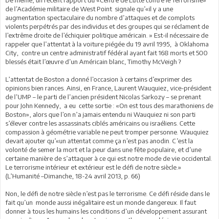
De même, un récent rapport du «Centre de Lutte contre le Terrorisme»
de l’Académie militaire de West Point signale qu’«il y a une
augmentation spectaculaire du nombre d’attaques et de complots
violents perpétrés par des individus et des groupes qui se réclament de
l’extrême droite de l’échiquier politique américain. » Est-il nécessaire de
rappeler que l’attentat à la voiture piégée du 19 avril 1995, à Oklahoma
City, contre un centre administratif fédéral ayant fait 168 morts et 500
blessés était l’œuvre d’un Américain blanc, Timothy McVeigh ?
L’attentat de Boston a donné l’occasion à certains d’exprimer des
opinions bien rances. Ainsi, en France, Laurent Wauquiez, vice-président
de l’UMP – le parti de l’ancien président Nicolas Sarkozy – se prenant
pour John Kennedy, a eu cette sortie : «On est tous des marathoniens de
Boston», alors que l’on n’a jamais entendu ni Wauquiez ni son parti
s’élever contre les assassinats ciblés américains ou israéliens. Cette
compassion à géométrie variable ne peut tromper personne. Wauquiez
devait ajouter qu’«un attentat comme ça n’est pas anodin. C’est la
volonté de semer la mort et la peur dans une fête populaire, et d’une
certaine manière de s’attaquer à ce qui est notre mode de vie occidental.
Le terrorisme intérieur et extérieur est le défi de notre siècle.»
(L’Humanité –Dimanche, 18-24 avril 2013, p. 66)
Non, le défi de notre siècle n’est pas le terrorisme. Ce défi réside dans le
fait qu’un monde aussi inégalitaire est un monde dangereux. Il faut
donner à tous les humains les conditions d’un développement assurant