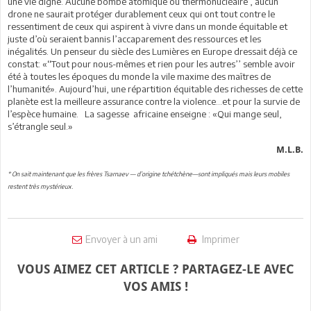
une vie digne. Aucune bombe atomique ou thermonucléaire , aucun
drone ne saurait protéger durablement ceux qui ont tout contre le
ressentiment de ceux qui aspirent à vivre dans un monde équitable et
juste d’où seraient bannis l’accaparement des ressources et les
inégalités. Un penseur du siècle des Lumières en Europe dressait déjà ce
constat: «‘‘Tout pour nous-mêmes et rien pour les autres’’ semble avoir
été à toutes les époques du monde la vile maxime des maîtres de
l’humanité». Aujourd’hui, une répartition équitable des richesses de cette
planète est la meilleure assurance contre la violence…et pour la survie de
l’espèce humaine. La sagesse africaine enseigne : «Qui mange seul,
s’étrangle seul.»
M.L.B.
* On sait maintenant que les frères Tsarnaev — d’origine tchétchène—sont impliqués mais leurs mobiles
.
restent très mystérieux
Envoyer à un ami
Imprimer
VOUS AIMEZ CET ARTICLE ? PARTAGEZ-LE AVEC
VOS AMIS !