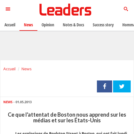
Accueil
News
Opinion
Notes & Docs
Success story
Homma
Accueil
News
NEWS
- 01.05.2013
Ce que l'attentat de Boston nous apprend sur les
médias et sur les États-Unis
Les explosions de Boylston Street à Boston qui ont fait lundi