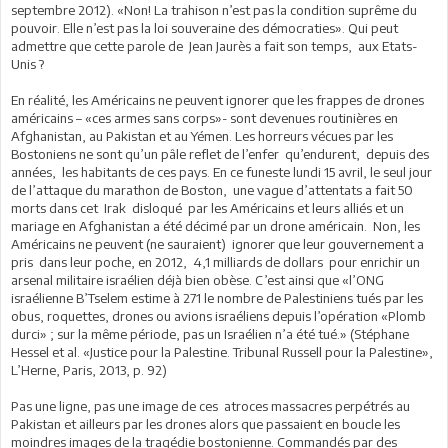
septembre 2012). «Non! La trahison n’est pas la condition suprême du
pouvoir. Elle n’est pas la loi souveraine des démocraties». Qui peut
admettre que cette parole de Jean Jaurès a fait son temps, aux Etats-
Unis ?
En réalité, les Américains ne peuvent ignorer que les frappes de drones
américains – «ces armes sans corps»- sont devenues routinières en
Afghanistan, au Pakistan et au Yémen. Les horreurs vécues par les
Bostoniens ne sont qu’un pâle reflet de l’enfer qu’endurent, depuis des
années, les habitants de ces pays. En ce funeste lundi 15 avril, le seul jour
de l’attaque du marathon de Boston, une vague d’attentats a fait 50
morts dans cet Irak disloqué par les Américains et leurs alliés et un
mariage en Afghanistan a été décimé par un drone américain. Non, les
Américains ne peuvent (ne sauraient) ignorer que leur gouvernement a
pris dans leur poche, en 2012, 4,1 milliards de dollars pour enrichir un
arsenal militaire israélien déjà bien obèse. C’est ainsi que «l’ONG
israélienne B’Tselem estime à 271 le nombre de Palestiniens tués par les
obus, roquettes, drones ou avions israéliens depuis l’opération «Plomb
durci» ; sur la même période, pas un Israélien n’a été tué.» (Stéphane
Hessel et al. «Justice pour la Palestine. Tribunal Russell pour la Palestine»,
L’Herne, Paris, 2013, p. 92)
Pas une ligne, pas une image de ces atroces massacres perpétrés au
Pakistan et ailleurs par les drones alors que passaient en boucle les
moindres images de la tragédie bostonienne. Commandés par des