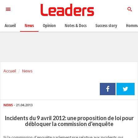
Accueil
News
Opinion
Notes & Docs
Success story
Homma
Accueil
News
NEWS
- 21.04.2013
Incidents du 9 avril 2012: une proposition de loi pour
débloquer la commission d'enquête
Si la commission d’enquête parlementaire relative aux incidents qui