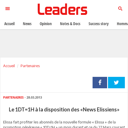
Accueil
News
Opinion
Notes & Docs
Success story
Homma
Accueil
Partenaires
PARTENAIRES
- 28.03.2013
Le 1DT=1H à la disposition des «News Elissiens»
Elissa fait profiter les abonnés de la nouvelle formule « Elissa » de la
promotion généreuse « 1DT=1H » un mois durant et ce du 27 Mars courant