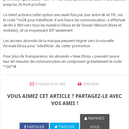
jusqu'au 26 Avril prochain.
Le client activera cette option une seule fois par jour entre 6h et 17h, via
le code *142# pour bénéficier d’une heure de communication, à effectuer
de 6H à 18H vers tous les numéros Elissa et de Tunisie Télécom (fixes et
mobiles), et ce moyennant 1DT seulement.
Les anciens abonnés de la marque peuvent migrer vers la nouvelle
formule Elissa pour bénéficier de cette promotion.
Pour plus de transparence, les abonnés « New Elissa » peuvent suivre
leur 60 minutes de communication en composant gratuitement le code
*126*1#.
Envoyer à un ami
Imprimer
VOUS AIMEZ CET ARTICLE ? PARTAGEZ-LE AVEC
VOS AMIS !
ABONNEZ-
PARTAGER
TWEETER
VOUS