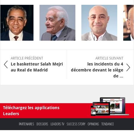
ARTICLE PRÉCÉDENT
ARTICLE SUIVANT
Le basketteur Salah Mejri
les incidents du 4
au Real de Madrid
décembre devant le siège
de ...
Téléchargez les applications
Leaders
PARTENAIRES
DOSSIERS
LEADERS TV
SUCCESS STORY
OPINIONS
TENDANCE