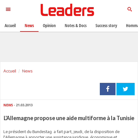
Accueil
News
Opinion
Notes & Docs
Success story
Homma
Accueil
News
NEWS
- 21.03.2013
L'Allemagne propose une aide multiforme à la Tunisie
Le président du Bundestag a fait part, jeudi, de la disposition de
l'Allemagne à apporter une assistance juridique, économique et