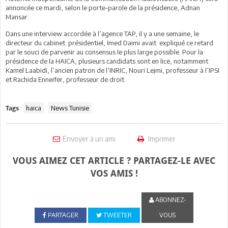
annoncée ce mardi, selon le porte-parole de la présidence, Adnan
Mansar.
Dans une interview accordée à l’agence TAP, il y a une semaine, le
directeur du cabinet présidentiel, Imed Daimi avait expliqué ce retard
par le souci de parvenir au consensus le plus large possible. Pour la
présidence de la HAICA, plusieurs candidats sont en lice, notamment
Kamel Laabidi, l’ancien patron de l’INRIC, Nouri Lejmi, professeur à l’IPSI
et Rachida Enneifer, professeur de droit.
:
haica
News Tunisie
Tags
Envoyer à un ami
Imprimer
VOUS AIMEZ CET ARTICLE ? PARTAGEZ-LE AVEC
VOS AMIS !
ABONNEZ-
PARTAGER
TWEETER
VOUS