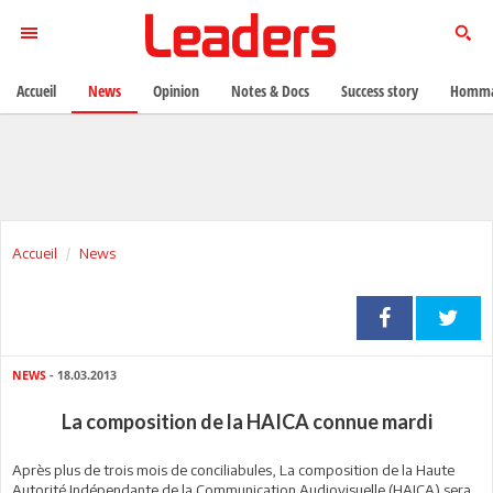
Accueil
News
Opinion
Notes & Docs
Success story
Homma
Accueil
News
NEWS
- 18.03.2013
La composition de la HAICA connue mardi
Après plus de trois mois de conciliabules, La composition de la Haute
Autorité Indépendante de la Communication Audiovisuelle (HAICA) sera