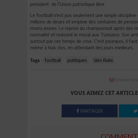
président de l’Union patriotique libre.
Le football n'est pas seulement une simple discipline
millions de dinars et emploie des centaines de person
moins jeunes. Le reprise du championnat après des mo
normalité et redonné le moral aux Tunisiens. Son ar
surtout par ces temps de crise. C'est pourquoi, il fa
même à huis clos, en attendant des jours meilleurs.
:
football
politiques
Slim Riahi
Tags
Envoyer à u
VOUS AIMEZ CET ARTICLE
PARTAGER
COMMENTE