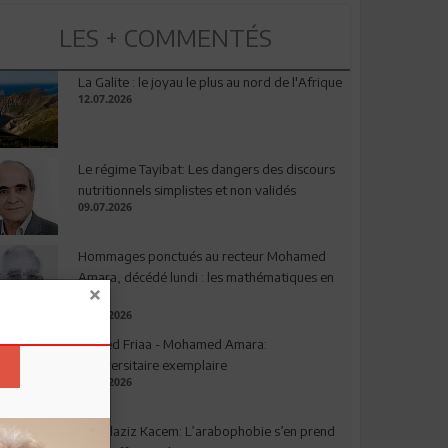
LES + COMMENTÉS
La Galite : le joyau le plus au nord de l'Afrique
12.07.2026
Le régime Tayibat: Les dangers des discours
nutritionnels simplistes et non validés
09.07.2026
Hommages ponctués au recteur Mohamed
Amara, décédé lundi : les mathématiques en
deuil
03.08.2026
Ahmed Friaa - Mohamed Amara:
l’Universitaire exemplaire
04.08.2026
Abdelaziz Kacem: L’arabophobie s’en prend