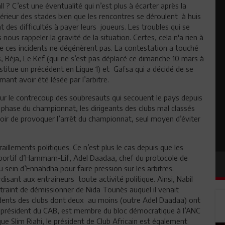
l ? C’est une éventualité qui n’est plus à écarter après la
térieur des stades bien que les rencontres se déroulent à huis
 des difficultés à payer leurs joueurs. Les troubles qui se
ous rappeler la gravité de la situation. Certes, cela n'a rien à
que ces incidents ne dégénèrent pas. La contestation a touché
, Béja, Le Kef (qui ne s’est pas déplacé ce dimanche 10 mars à
onstitue un précédent en Ligue 1) et Gafsa qui a décidé de se
nt avoir été lésée par l’arbitre.
our le contrecoup des soubresauts qui secouent le pays depuis
re phase du championnat, les dirigeants des clubs mal classés
spoir de provoquer l’arrêt du championnat, seul moyen d’éviter
raillements politiques. Ce n’est plus le cas depuis que les
 Sportif d’Hammam-Lif, Adel Daadaa, chef du protocole de
sein d’Ennahdha pour faire pression sur les arbitres.
disant aux entraineurs toute activité politique. Ainsi, Nabil
traint de démissionner de Nida Tounès auquel il venait
sidents des clubs dont deux au moins (outre Adel Daadaa) ont
a, président du CAB, est membre du bloc démocratique à l’ANC
que Slim Riahi, le président de Club Africain est également