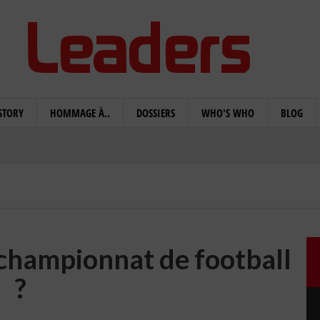
STORY
HOMMAGE À..
DOSSIERS
WHO'S WHO
BLOG
 championnat de football
?