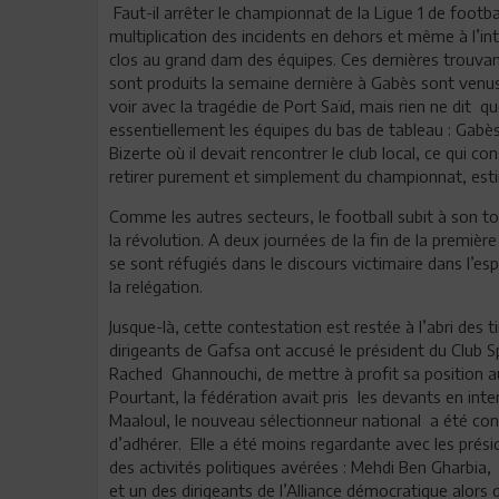
Faut-il arrêter le championnat de la Ligue 1 de footbal
multiplication des incidents en dehors et même à l’in
clos au grand dam des équipes. Ces dernières trouvant
sont produits la semaine dernière à Gabès sont venus n
voir avec la tragédie de Port Saïd, mais rien ne dit 
essentiellement les équipes du bas de tableau : Gabès
Bizerte où il devait rencontrer le club local, ce qui c
retirer purement et simplement du championnat, estima
Comme les autres secteurs, le football subit à son t
la révolution. A deux journées de la fin de la premiè
se sont réfugiés dans le discours victimaire dans l’e
la relégation.
Jusque-là, cette contestation est restée à l’abri des ti
dirigeants de Gafsa ont accusé le président du Club
Rached Ghannouchi, de mettre à profit sa position au 
Pourtant, la fédération avait pris les devants en inter
Maaloul, le nouveau sélectionneur national a été con
d’adhérer. Elle a été moins regardante avec les pré
des activités politiques avérées : Mehdi Ben Gharbi
et un des dirigeants de l’Alliance démocratique alors 