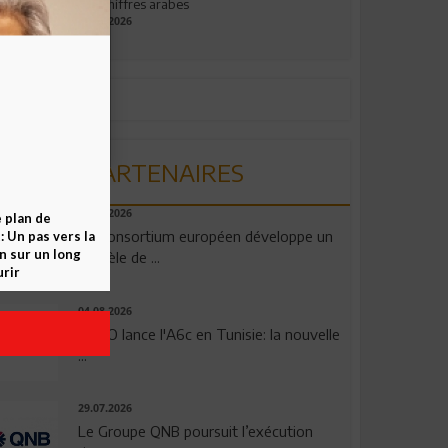
aux chiffres arabes
09.07.2026
PARTENAIRES
06.08.2026
e plan de
Un consortium européen développe un
 Un pas vers la
n sur un long
modèle de ...
rir
04.08.2026
OPPO lance l'A6c en Tunisie: la nouvelle
...
29.07.2026
Le Groupe QNB poursuit l’exécution