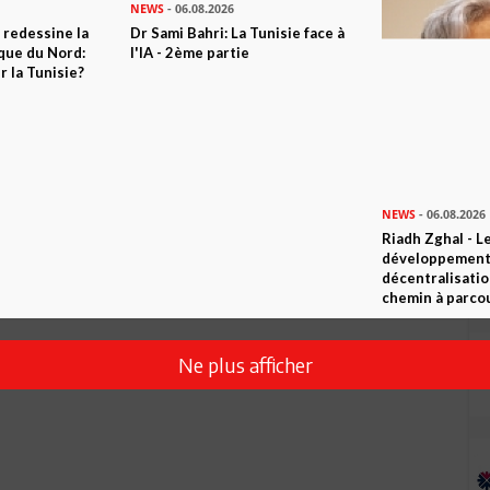
NEWS
- 06.08.2026
NEWS
- 06.08.2026
 redessine la
Dr Sami Bahri: La Tunisie face à
Riadh Zghal - L
ique du Nord:
l'IA - 2ème partie
développement:
 la Tunisie?
décentralisatio
chemin à parcou
Ne plus afficher