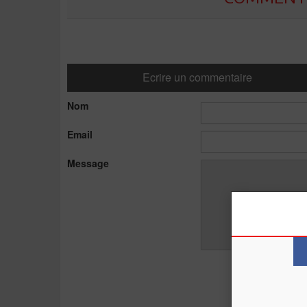
Ecrire un commentaire
Nom
Email
Message