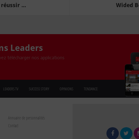
réussir ...
Wided B
ons Leaders
ez télécharger nos applications
LEADERS TV
SUCCESS STORY
OPINIONS
TENDANCE
Annuaire de personnalités
Contact