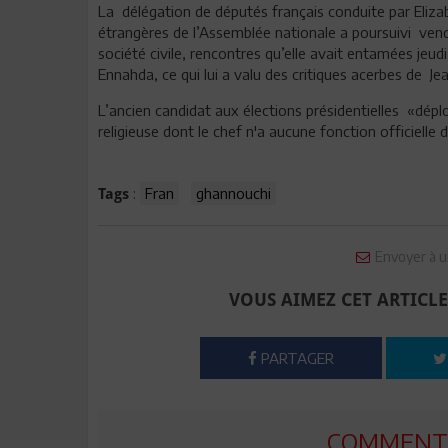
La délégation de députés français conduite par Eliza
étrangères de l’Assemblée nationale a poursuivi ven
société civile, rencontres qu’elle avait entamées j
Ennahda, ce qui lui a valu des critiques acerbes de J
L’ancien candidat aux élections présidentielles «déplo
religieuse dont le chef n'a aucune fonction officielle d
:
Fran
ghannouchi
Tags
Envoyer à u
VOUS AIMEZ CET ARTICLE
PARTAGER
COMMENTE