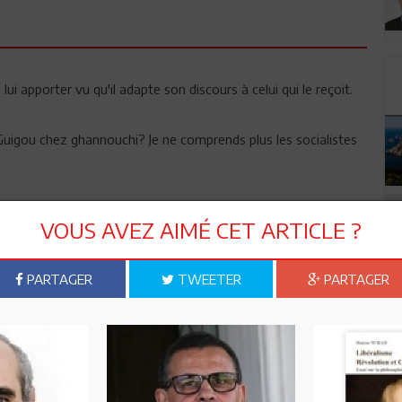
lui apporter vu qu'il adapte son discours à celui qui le reçoit.
uigou chez ghannouchi? Je ne comprends plus les socialistes
qui appelle a ne plus étudier le francais et a dire par ses
VOUS AVEZ AIMÉ CET ARTICLE ?
 taliban et meme pire ,il detruit les institutions tunisiennes
 vous et bravoMelonchan
46
PARTAGER
TWEETER
PARTAGER
eures de la Tunisie indépendante et souveraine! Arrêtez la
 de complots contre la légitimité. M. "Français...", qui n'a pas le
mentaire ci-dessous, s'ingère déjà d'une manière flagrante
rtout quand il écrit que: "Si la Tunisie est à ce point affaiblie,
t et mondialement, c'est à Ghannouchi, à son intolérance, à
gades révolutionnaires qu'elle le doit"! Il Par contre, il va sans