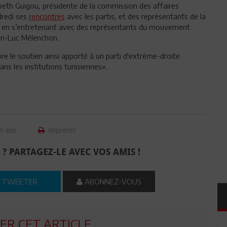
beth Guigou, présidente de la commission des affaires
dredi ses
rencontres
avec les partis, et des représentants de la
eudi en s’entretenant avec des représentants du mouvement
ean-Luc Mélenchon.
re le soutien ainsi apporté à un parti d'extrême-droite
ans les institutions tunisiennes».
n ami
Imprimer
 ? PARTAGEZ-LE AVEC VOS AMIS !
TWEETER
ABONNEZ-VOUS
R CET ARTICLE