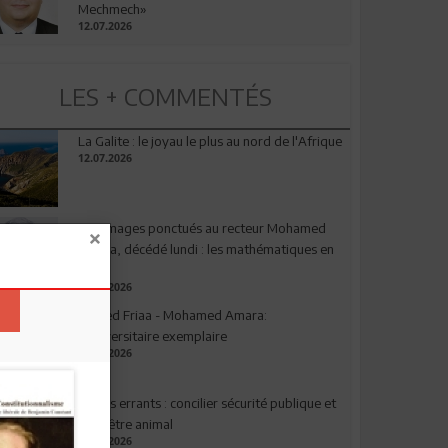
Mechmech»
12.07.2026
LES + COMMENTÉS
La Galite : le joyau le plus au nord de l'Afrique
12.07.2026
Hommages ponctués au recteur Mohamed
Amara, décédé lundi : les mathématiques en
deuil
03.08.2026
Ahmed Friaa - Mohamed Amara:
l’Universitaire exemplaire
04.08.2026
Chiens errants : concilier sécurité publique et
bien-être animal
17.07.2026