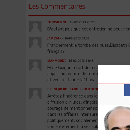
Les Commentaires
TUNISIENNE
- 15-02-2013 20:29
D'autant plus que cet entretien ne peut rien 
JAMES-TK
- 16-02-2013 09:56
Franchement,je tombe des nues,Elisabeth G
français?
MAHMOUDI
- 16-02-2013 11:48
Mme Guigou a tort de rencontrer un individu 
appels au meurte de tout democrate ,c est un
et veut instaurer laCharia j ai honte pour
DR. NÉJIB BOURAOUI (POLITOLOGUE)
- 17-02-2013 11:
Arrêtez l'ingérence dans les affaires intéri
diffusion d'injures, d'ingérence extérieure ou
courage de mentionner son nom dans le com
dans les affaires intérieures de la Tunisie, su
politiquement, socialement, économiquemen
son entêtement, à ses salafistes et à ses bri