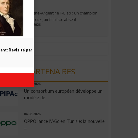
Espagne-Argentine 1-0 ap : Un champion
valeureux, un finaliste absent
19.07.2026
nt: Revisité par
PARTENAIRES
06.08.2026
Un consortium européen développe un
modèle de ...
04.08.2026
OPPO lance l'A6c en Tunisie: la nouvelle
...