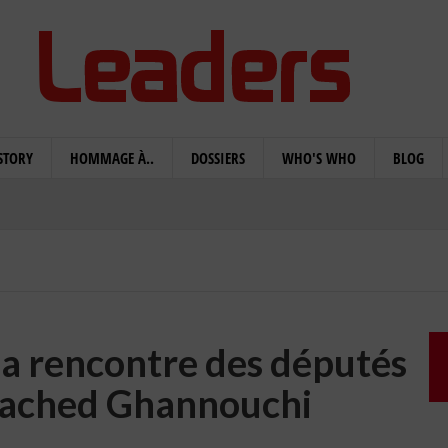
STORY
HOMMAGE À..
DOSSIERS
WHO'S WHO
BLOG
la rencontre des députés
 Rached Ghannouchi