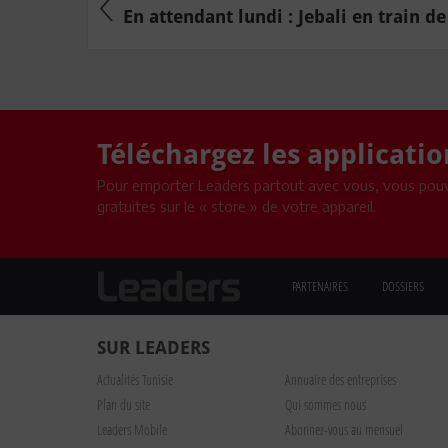
En attendant lundi : Jebali en train de 
Téléchargez les applicati
Pour emporter Leaders partout avec vous, vous pouv
gratuites sur le « store » de votre appareil.
PARTENAIRES
DOSSIERS
SUR LEADERS
Actualités Tunisie
Annuaire des entreprises
Plan du site
Qui sommes nous
Leaders Mobile
Abonnez-vous au mensuel