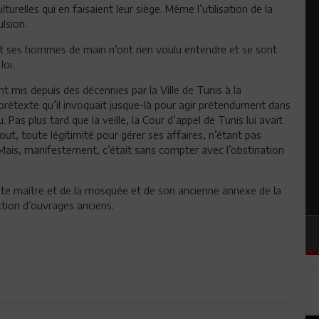
urelles qui en faisaient leur siège. Même l’utilisation de la
lsion.
et ses hommes de main n’ont rien voulu entendre et se sont
loi.
t mis depuis des décennies par la Ville de Tunis à la
 prétexte qu’il invoquait jusque-là pour agir prétendument dans
 Pas plus tard que la veille, la Cour d’appel de Tunis lui avait
rtout, toute légitimité pour gérer ses affaires, n’étant pas
. Mais, manifestement, c’était sans compter avec l’obstination
reste maître et de la mosquée et de son ancienne annexe de la
ction d’ouvrages anciens.