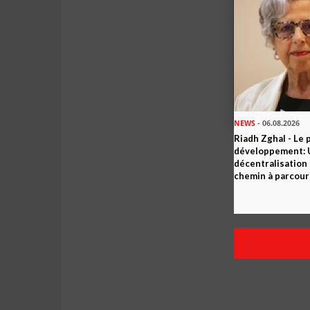
NEWS
- 06.08.2026
Riadh Zghal - Le 
développement: U
décentralisation 
chemin à parcour