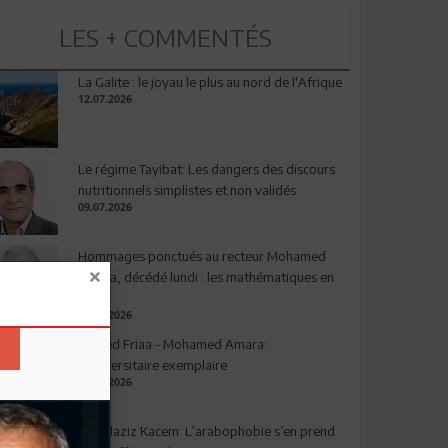
LES + COMMENTÉS
La Galite : le joyau le plus au nord de l'Afrique
12.07.2026
Le régime Tayibat: Les dangers des discours
nutritionnels simplistes et non validés
09.07.2026
Hommages ponctués au recteur Mohamed
Amara, décédé lundi : les mathématiques en
deuil
03.08.2026
Ahmed Friaa - Mohamed Amara:
l’Universitaire exemplaire
04.08.2026
Abdelaziz Kacem: L’arabophobie s’en prend