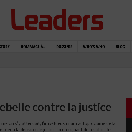
STORY
HOMMAGE À..
DOSSIERS
WHO'S WHO
BLOG
ebelle contre la justice
Comme on s’y attendait, l’impétueux imam autoproclamé de la
ier à la décision de justice lui enjoignant de restituer les