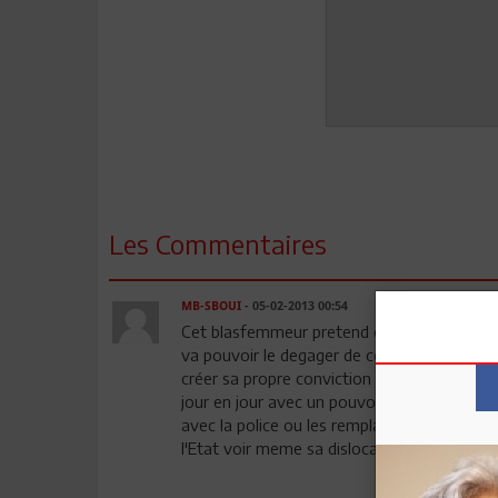
Les Commentaires
MB-SBOUI
- 05-02-2013 00:54
Cet blasfemmeur pretend ce qu'il pretendait
va pouvoir le degager de ces locaux. La Zit
créer sa propre conviction devait aussi cré
jour en jour avec un pouvoir exécutif à la ma
avec la police ou les remplacer. La loi doit
l'Etat voir meme sa dislocation.