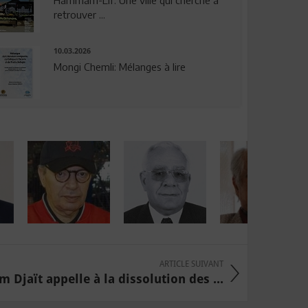
Hammam-Lif: Une ville qui cherche à
retrouver ...
10.03.2026
Mongi Chemli: Mélanges à lire
ARTICLE SUIVANT
 Djaït appelle à la dissolution des ...