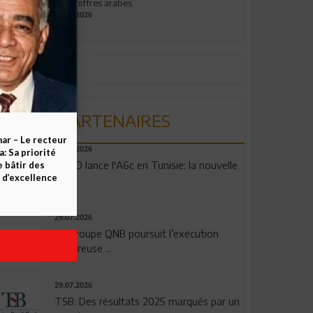
aux chiffres arabes
09.07.2026
PARTENAIRES
ar – Le recteur
04.08.2026
 Sa priorité
OPPO lance l'A6c en Tunisie: la nouvelle
e bâtir des
d’excellence
...
29.07.2026
Le Groupe QNB poursuit l’exécution
rigoureuse ...
29.07.2026
TSB: Des résultats 2025 marqués par un