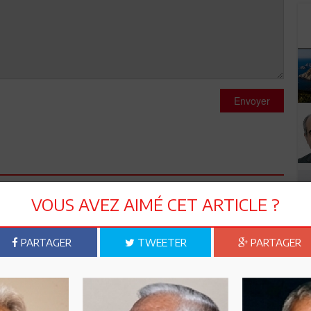
Envoyer
VOUS AVEZ AIMÉ CET ARTICLE ?
. Ce n'est qu'au moyen d'une ferme application de la loi que
ounia ne devait à jamais ètre partisane. Quiconque voulant
er sa propre école ( madrassa). Notre problème se repète de
PARTAGER
TWEETER
PARTAGER
rge. C'est aussi le cas de ses salafistes qui veulent interferer
 etre ferme sur ces sujets autrement c'est l'affaiblissement de