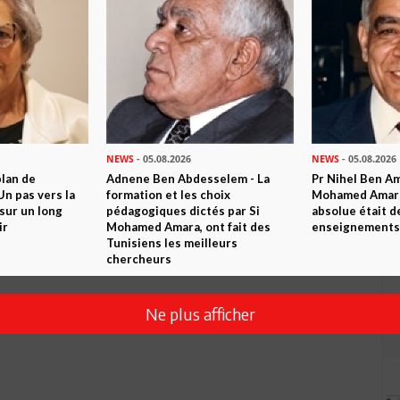
NEWS
- 05.08.2026
NEWS
- 05.08.2026
plan de
Adnene Ben Abdesselem - La
Pr Nihel Ben Am
n pas vers la
formation et les choix
Mohamed Amara:
sur un long
pédagogiques dictés par Si
absolue était d
ir
Mohamed Amara, ont fait des
enseignements 
Tunisiens les meilleurs
chercheurs
Ne plus afficher