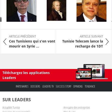
ARTICLE PRÉCÉDENT
ARTICLE SUIVANT
Ces Tunisiens qui s'en vont
Tunisie Telecom lance la
mourir en Syrie ...
recharge de 1DT
Téléchargez les applications
Leaders
PARTENAIRES
DOSSIERS
LEADERS TV
SUCCESS STORY
OPINIONS
TENDANCE
SUR LEADERS
Actualités Tunisie
Annuaire des entreprises