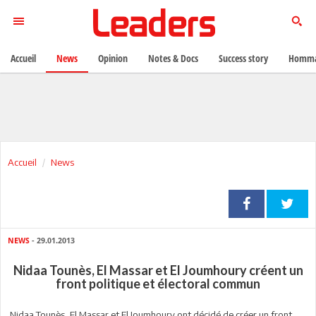
Accueil
News
Opinion
Notes & Docs
Success story
Homma
Accueil
News
NEWS
- 29.01.2013
Nidaa Tounès, El Massar et El Joumhoury créent un
front politique et électoral commun
Nidaa Tounès, El Massar et El Joumhoury ont décidé de créer un front