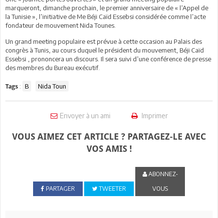
marqueront, dimanche prochain, le premier anniversaire de « l’Appel de
la Tunisie », l’initiative de Me Béji Caïd Essebsi considérée comme l’acte
fondateur de mouvement Nida Tounes.
Un grand meeting populaire est prévue à cette occasion au Palais des
congrès à Tunis, au cours duquel le président du mouvement, Béji Caïd
Essebsi , prononcera un discours. Il sera suivi d’une conférence de presse
des membres du Bureau exécutif.
:
B
Nida Toun
Tags
Envoyer à un ami
Imprimer
VOUS AIMEZ CET ARTICLE ? PARTAGEZ-LE AVEC
VOS AMIS !
ABONNEZ-
PARTAGER
TWEETER
VOUS