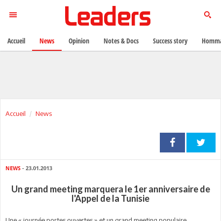
Accueil
News
Opinion
Notes & Docs
Success story
Homma
Accueil
News
NEWS
- 23.01.2013
Un grand meeting marquera le 1er anniversaire de
l'Appel de la Tunisie
Une « journée portes ouvertes » et un grand meeting populaire