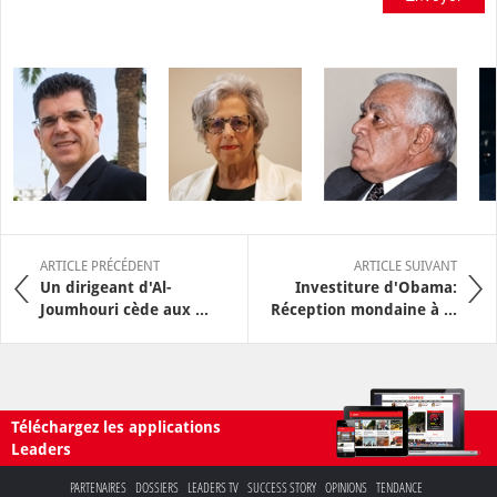
ARTICLE PRÉCÉDENT
ARTICLE SUIVANT
Un dirigeant d'Al-
Investiture d'Obama:
Joumhouri cède aux ...
Réception mondaine à ...
Téléchargez les applications
Leaders
PARTENAIRES
DOSSIERS
LEADERS TV
SUCCESS STORY
OPINIONS
TENDANCE