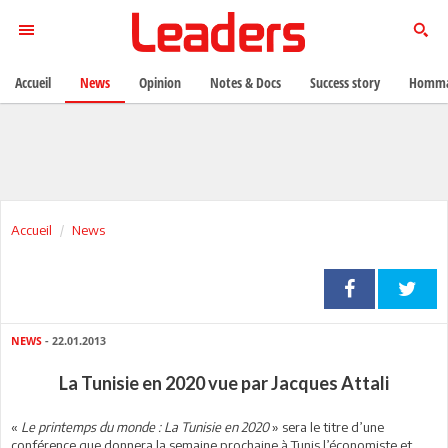
Accueil
News
Opinion
Notes & Docs
Success story
Homma
Accueil
News
NEWS
- 22.01.2013
La Tunisie en 2020 vue par Jacques Attali
«
Le printemps du monde : La Tunisie en 2020
» sera le titre d’une
conférence que donnera la semaine prochaine à Tunis l’économiste et