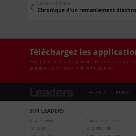
ARTICLE PRÉCÉDENT
Chronique d'un remaniement diachr
Téléchargez les applicati
Pour emporter Leaders partout avec vous, vous pouv
gratuites sur le « store » de votre appareil.
PARTENAIRES
DOSSIERS
SUR LEADERS
Actualités Tunisie
Annuaire des entreprises
Plan du site
Qui sommes nous
Leaders Mobile
Abonnez-vous au mensuel