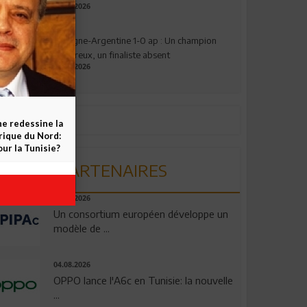
17.07.2026
Espagne-Argentine 1-0 ap : Un champion
valeureux, un finaliste absent
19.07.2026
ne redessine la
frique du Nord:
ur la Tunisie?
PARTENAIRES
06.08.2026
Un consortium européen développe un
modèle de ...
04.08.2026
OPPO lance l'A6c en Tunisie: la nouvelle
...