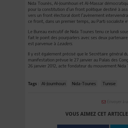
Nida Tounès, Al-Joumhouri et Al-Massar démocratique
pour la constitution d’un front politique destiné à as
vers un front électoral dont l’avènement interviendr
ce front, dans un premier temps, au Parti socialiste e
Le Bureau exécutif de Nida Tounes tenu ce lundi sous 
fait le point des pourparlers avec ses deux partenai
est parvenue à
Leader
s
.
Il y est également précisé que le Secrétaire général 
manifestation prévue le 27 janvier au Palais des Congr
26 janvier 2012, acte fondateur du mouvement Nida
:
Al-Joumhouri
Nida-Tounes
Tunisie
Tags
Envoyer à u
VOUS AIMEZ CET ARTICLE