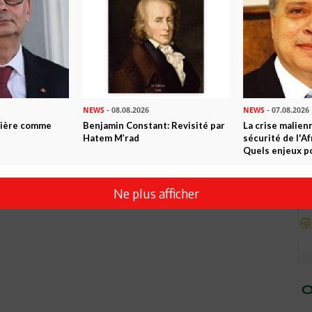
NEWS
- 08.08.2026
NEWS
- 07.08.2026
ntière comme
Benjamin Constant: Revisité par
La crise malien
Hatem M’rad
sécurité de l'A
Quels enjeux po
Ne plus afficher