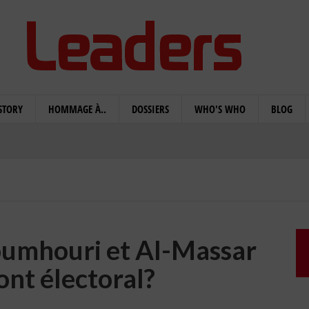
STORY
HOMMAGE À..
DOSSIERS
WHO'S WHO
BLOG
oumhouri et Al-Massar
ont électoral?