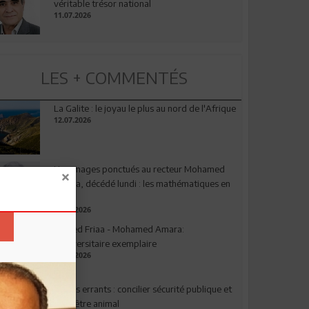
véritable trésor national
11.07.2026
LES + COMMENTÉS
La Galite : le joyau le plus au nord de l'Afrique
12.07.2026
Hommages ponctués au recteur Mohamed
Amara, décédé lundi : les mathématiques en
deuil
03.08.2026
Ahmed Friaa - Mohamed Amara:
l’Universitaire exemplaire
04.08.2026
Chiens errants : concilier sécurité publique et
bien-être animal