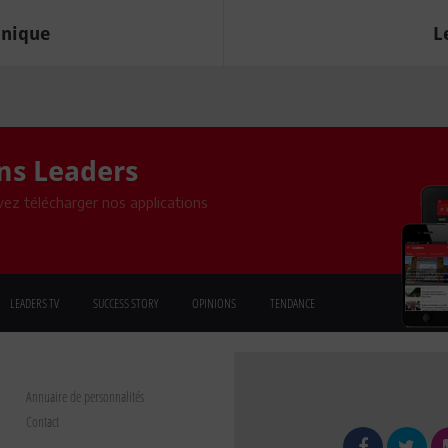
onique
L
ons Leaders
ez télécharger nos applications
LEADERS TV
SUCCESS STORY
OPINIONS
TENDANCE
Annuaire de personnalités
Contact