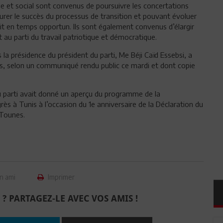
 et social sont convenus de poursuivre les concertations
surer le succès du processus de transition et pouvant évoluer
ait en temps opportun. Ils sont également convenus d’élargir
t au parti du travail patriotique et démocratique.
la présidence du président du parti, Me Béji Caïd Essebsi, a
res, selon un communiqué rendu public ce mardi et dont copie
du parti avait donné un aperçu du programme de la
ès à Tunis à l’occasion du 1e anniversaire de la Déclaration du
 Tounes.
n ami
Imprimer
 ? PARTAGEZ-LE AVEC VOS AMIS !