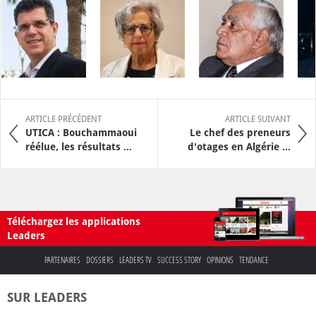
ARTICLE PRÉCÉDENT
ARTICLE SUIVANT
UTICA : Bouchammaoui
Le chef des preneurs
réélue, les résultats ...
d'otages en Algérie ...
Téléchargez les applications
Leaders
PARTENAIRES
DOSSIERS
LEADERS TV
SUCCESS STORY
OPINIONS
TENDANCE
SUR LEADERS