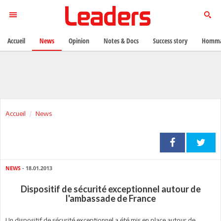
Accueil
News
Opinion
Notes & Docs
Success story
Homma
Accueil
News
NEWS
- 18.01.2013
Dispositif de sécurité exceptionnel autour de
l'ambassade de France
Un dispositif de sécurité exceptionnel a été mis en place autour de