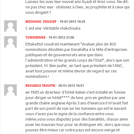
Laissez-les avec leur nouvel ami Ayadi et tirez-vous. Ne dit-
on pas chez eux : obéissez à Dieu, au prophète et à ceux qui
vous dirigent ?
MZOUGHI. YOUSSEF
- 19-01-2013 16:35
C est une. Véritable chakchouka
TUNISIENNE
- 19-01-2013 21:06
Ettakattol voudrait maintenant "évaluer plus de 300
nominations décidées par Ennahdha à la tête d’entreprises
publiques et de gouvernorats ainsi que dans
l’administration et les grands corps de l’Etat", alors que son
président, M. Ben Jaafer, en tant que président de l'ANC,
avait tout pouvoir et même devoir de regard sur ces
nominations !
RESSAISSI TAOUFIK
- 20-01-2013 16:51
en 1985 un directeur d’hôtel italien s'est installé en Tunisie
pour diriger un hôtel**** de luxe ,pris en gestion par une
grande chaîne anglaise.Après 3 ans d'exercice il m'avait fait
part de son point de vue sur les tunisiens qui est le suivant:
vous n'avez pas le signe de la confiance entre vous
même,vous vous disputez pour des banalités, chacun aime
jouer les mauvais tour pour se distinguer etc..alors que vous
pouvez être mieux car votre pays est encore vierge et