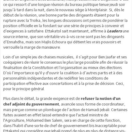
ce qui ressort d’une longue réunion du bureau politique tenue jeudi soir
jusqu’à tard dans la nuit, dans le nouveau siège à Montplaisir. Si, dès le
début de la réunion, une bonne partie des dirigeants étaient pour la
rupture avec la Troïka, les longues discussions ont permis de pondérer la
position officielle en la fondant sur une série de principes à convenir et
d’exigences à satisfaire. Ettakatol sait maintenant, affirme à
une
Leaders
source interne, que son véritable vis-à-vis ce ne sont pas les dirigeants
d’Ennahdha, mais son Majlis Echoura qui détient les vrais pouvoirs et
verrouille la marge de manœuvre.
Loin d’un simple jeu de chaises musicales, il s’agit pour Ben Jaafar et ses
coéquipiers de réunir le consensus le plus large possible afin de réussir la
finalisation de la Constitution et l’organisation au mieux des élections.
D’où l’importance qu'il y d'ouvrir la coalition à d’autres partis et à des
personnalités indépendantes et de redéfinir les conditions de
participation effective aux concertations et à la prise de décision. Ceci,
pour le principe général.
Plus dans le détail, la grande exigence est de
refuser la notion d’un
, avancée sous forme de coordinateur,
chef adjoint du gouvernement
mais perçue comme un plombage de l’action de Hamadi Jebali. Certaines
fuites avaient en effet laissé entendre que l'actuel ministre de
l'Agriculture, Mohamed Ben Salem, sera en charge de cette fonction,
dans l'habit d'une sorte de chef de gouvernement bis.Inacceptable pour
Ettakatol qui considère que Jebali prend de plus en plus de distance vis-