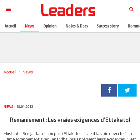
Accueil
News
Opinion
Notes & Docs
Success story
Homma
Accueil
News
NEWS
- 18.01.2013
Remaniement : Les vraies exigences d'Ettakatol
Mustapha Ben Jaafar et son parti Ettakatol laissent la voie ouverte à un
ultime arrangement avec Ennahdha, mais précisent leurs exigences. C’est