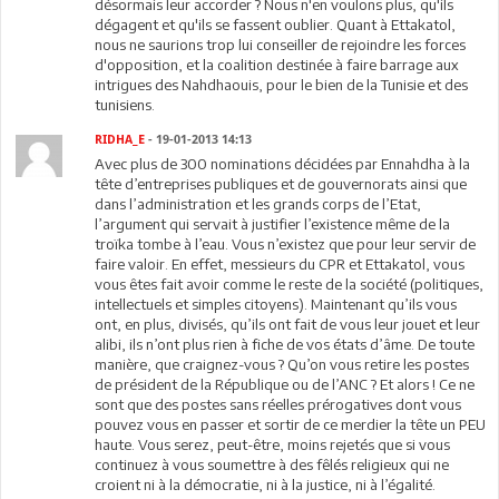
désormais leur accorder ? Nous n'en voulons plus, qu'ils
dégagent et qu'ils se fassent oublier. Quant à Ettakatol,
nous ne saurions trop lui conseiller de rejoindre les forces
d'opposition, et la coalition destinée à faire barrage aux
intrigues des Nahdhaouis, pour le bien de la Tunisie et des
tunisiens.
RIDHA_E
- 19-01-2013 14:13
Avec plus de 300 nominations décidées par Ennahdha à la
tête d’entreprises publiques et de gouvernorats ainsi que
dans l’administration et les grands corps de l’Etat,
l’argument qui servait à justifier l’existence même de la
troïka tombe à l’eau. Vous n’existez que pour leur servir de
faire valoir. En effet, messieurs du CPR et Ettakatol, vous
vous êtes fait avoir comme le reste de la société (politiques,
intellectuels et simples citoyens). Maintenant qu’ils vous
ont, en plus, divisés, qu’ils ont fait de vous leur jouet et leur
alibi, ils n’ont plus rien à fiche de vos états d’âme. De toute
manière, que craignez-vous ? Qu’on vous retire les postes
de président de la République ou de l’ANC ? Et alors ! Ce ne
sont que des postes sans réelles prérogatives dont vous
pouvez vous en passer et sortir de ce merdier la tête un PEU
haute. Vous serez, peut-être, moins rejetés que si vous
continuez à vous soumettre à des fêlés religieux qui ne
croient ni à la démocratie, ni à la justice, ni à l’égalité.