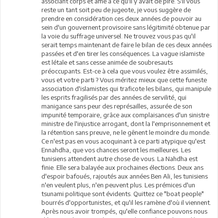
associant corps et âme à ce qu'il y avait de pire. S'il vous
reste un tant soit peu de jugeote, je vous suggère de
prendre en considération ces deux années de pouvoir au
sein d'un gouvernent provisoire sans légitimité obtenue par
la voie du suffrage universel. Ne trouvez vous pas qu'il
serait temps maintenant de faire le bilan de ces deux années
passées et d'en tirer les conséquences. La vague islamiste
est létale et sans cesse animée de soubresauts
préoccupants. Est-ce à cela que vous voulez être assimilés,
vous et votre parti ? Vous méritez mieux que cette funeste
association d'islamistes qui traficote les bilans, qui manipule
les esprits fragilisés par des années de servilité, qui
manigance sans peur des représailles, assurée de son
impunité temporaire, grâce aux complaisances d'un sinistre
ministre de l'injustice arrogant, dont la l'emprisonnement et
la rétention sans preuve, ne le gênent le moindre du monde.
Ce n'est pas en vous acoquinant à ce parti atypique qu'est
Ennahdha, que vos chances seront les meilleures. Les
tunisiens attendent autre chose de vous. La Nahdha est
finie. Elle sera balayée aux prochaines élections. Deux ans
d'espoir bafoués, rajoutés aux années Ben Ali, les tunisiens
n'en veulent plus, n'en peuvent plus. Les prémices d'un
tsunami politique sont évidents. Quittez ce "boat people"
bourrés d'opportunistes, et qu'il les ramène d'où il viennent.
Après nous avoir trompés, qu'elle confiance pouvons nous