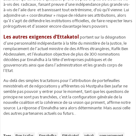
à-vis des radicaux, faisant preuve d’une indépendance plus grande vis-
à-vis de l’aile dure et bannissant tout extrémisme, d'où qu'il vienne. Lui
adjoindre un « coordinateur » risque de réduire ses attributions, alors
qu’il s’agit de défendre les institutions officielles, de faire respecter leurs
prérogatives et d’asseoir encore davantage leurs pouvoirs.
Les autres exigences d’Ettakatol
portent sur la désignation
d’une personnalité indépendante à la tête du ministère de la Justice, le
remplacement de l’actuel ministre de des Affires étrangères, Rafik Ben
Abdessalem, et l’évaluation objective de plus de 300 nominations
décidées par Ennahdha à la tête d’entreprises publiques et de
gouvernorats ainsi que dans l’administration et les grands corps de
l’Etat.
Au-delà des simples tractations pour l’attribution de portefeuilles
ministériels et de négociations y afférentes où Mustpaha Ben Jaafar ne
semble pas pouvoir y entrer pour le moment, tant que les questions de
principe ne sont pas tranchées, c’est la configuration générale de la
nouvelle coalition et la cohérence de sa vision qui priment, affirme notre
source. La réponse d’Ennahdha sera alors déterminante. Mais aussi celle
des autres partenaires actuels ou futurs…
:
Ben Jaafar
Ennahdha
Ettakatol
jebali
remaniement
Tags