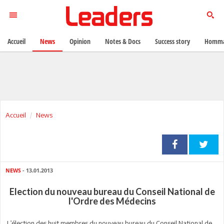
Accueil
News
Opinion
Notes & Docs
Success story
Homma
Accueil
News
NEWS
- 13.01.2013
Election du nouveau bureau du Conseil National de
l'Ordre des Médecins
L’élection des huit membres du nouveau bureau du Conseil National de