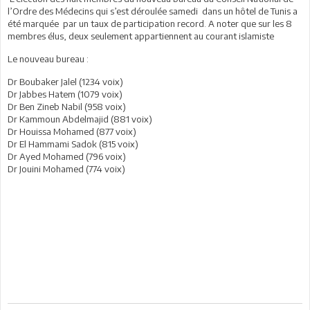
l’Ordre des Médecins qui s’est déroulée samedi
dans un hôtel de Tunis a
été marquée
par un taux de participation record. A noter que sur les 8
membres élus, deux seulement appartiennent au courant islamiste
Le nouveau bureau :
Dr Boubaker Jalel (1234 voix)
Dr Jabbes Hatem (1079 voix)
Dr Ben Zineb Nabil (958 voix)
Dr Kammoun Abdelmajid (881 voix)
Dr Houissa Mohamed (877 voix)
Dr El Hammami Sadok (815 voix)
Dr Ayed Mohamed (796 voix)
Dr Jouini Mohamed (774 voix)