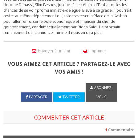
Houcine Dimassi, Slim Besbès, jusque-là secrétaire d’Etat a toutes les
chances de se voir promu ministre-délégué. Elevé à ce grade, il pourrait
rester au même département ou juste traverser la Place de la Kasbah
pour aller renforcer le pôle économique et financier du chef de
gouvernement, conduit actuellement par Ridha Saidi. Le prochain
remaniement qui s’annonce imminent nous en dira plus.
Envoyer à un ami
Imprimer
VOUS AIMEZ CET ARTICLE ? PARTAGEZ-LE AVEC
VOS AMIS !
ABONNEZ-
PARTAGER
TWEETER
VOUS
COMMENTER CET ARTICLE
1
Commentaire