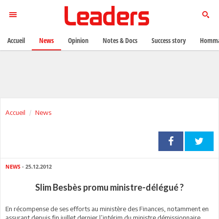
Accueil
News
Opinion
Notes & Docs
Success story
Homma
Accueil
News
NEWS
- 25.12.2012
Slim Besbès promu ministre-délégué ?
En récompense de ses efforts au ministère des Finances, notamment en
assurant depuis fin juillet dernier l’intérim du ministre démissionnaire