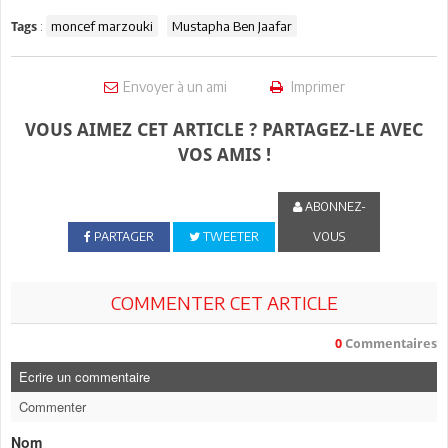
:
moncef marzouki
Mustapha Ben Jaafar
Tags
Envoyer à un ami
Imprimer
VOUS AIMEZ CET ARTICLE ? PARTAGEZ-LE AVEC
VOS AMIS !
ABONNEZ-
PARTAGER
TWEETER
VOUS
COMMENTER CET ARTICLE
0
Commentaires
Ecrire un commentaire
Commenter
Nom