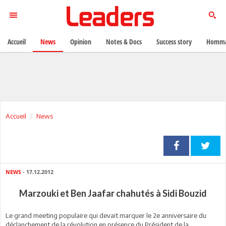
Accueil
News
Opinion
Notes & Docs
Success story
Homma
Accueil
News
NEWS
- 17.12.2012
Marzouki et Ben Jaafar chahutés à Sidi Bouzid
Le grand meeting populaire qui devait marquer le 2e anniversaire du
déclanchement de la révolution en présence du Président de la