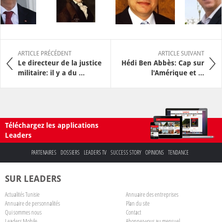
ARTICLE PRÉCÉDENT
ARTICLE SUIVANT
Le directeur de la justice
Hédi Ben Abbès: Cap sur
militaire: il y a du ...
l'Amérique et ...
Téléchargez les applications
Leaders
PARTENAIRES
DOSSIERS
LEADERS TV
SUCCESS STORY
OPINIONS
TENDANCE
SUR LEADERS
Actualités Tunisie
Annuaire des entreprises
Annuaire de personnalités
Plan du site
Qui sommes nous
Contact
Leaders Mobile
Abonnez-vous au mensuel