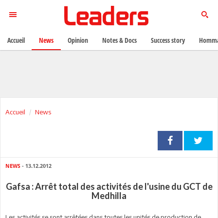
Accueil
News
Opinion
Notes & Docs
Success story
Homma
Accueil
News
NEWS
- 13.12.2012
Gafsa : Arrêt total des activités de l'usine du GCT de
Medhilla
Les activités se sont arrêtées dans toutes les unités de production de