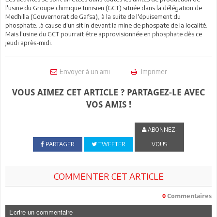
l'usine du Groupe chimique tunisien (GCT) située dans la délégation de
Medhilla (Gouvernorat de Gafsa), à la suite de l'épuisement du
phosphate...à cause d'un sit in devant la mine de phospate de la localité.
Mais l'usine du GCT pourrait être approvisionnée en phosphate dès ce
jeudi après-midi.
Envoyer à un ami
Imprimer
VOUS AIMEZ CET ARTICLE ? PARTAGEZ-LE AVEC
VOS AMIS !
ABONNEZ-
PARTAGER
TWEETER
VOUS
COMMENTER CET ARTICLE
0
Commentaires
Ecrire un commentaire