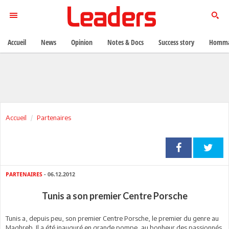
Accueil
News
Opinion
Notes & Docs
Success story
Homma
Accueil
Partenaires
PARTENAIRES
- 06.12.2012
Tunis a son premier Centre Porsche
Tunis a, depuis peu, son premier Centre Porsche, le premier du genre au
Maghreb. Il a été inauguré en grande pompe, au bonheur des passionnés