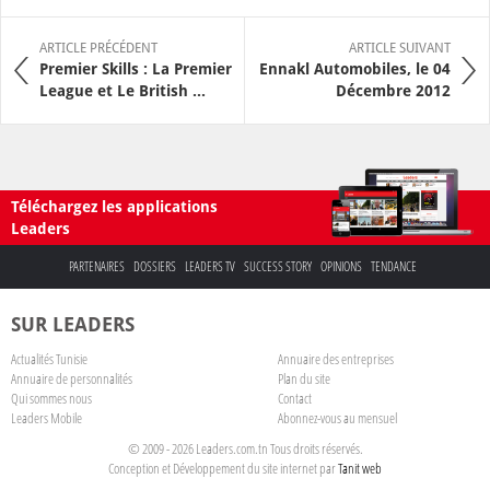
ARTICLE PRÉCÉDENT
ARTICLE SUIVANT
Premier Skills : La Premier
Ennakl Automobiles, le 04
League et Le British ...
Décembre 2012
Téléchargez les applications
Leaders
PARTENAIRES
DOSSIERS
LEADERS TV
SUCCESS STORY
OPINIONS
TENDANCE
SUR LEADERS
Actualités Tunisie
Annuaire des entreprises
Annuaire de personnalités
Plan du site
Qui sommes nous
Contact
Leaders Mobile
Abonnez-vous au mensuel
© 2009 - 2026 Leaders.com.tn Tous droits réservés.
Conception et Développement du site internet par
Tanit web