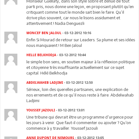
Monsieur Guellaty, dans son style sobre et dénué de tout
parti pris, nous donne une leçon, en proposant plutôt qu’en
critiquant comme tout le monde sait bien le faire. Qu’il
écrive plus souvent, car nous le lisons assidument et
attentivement ! Nadia Denguezli
MONCEF BEN JALOUL
- 03-12-2012 10:16
Enfin Si Mourad de retour sur Leaders. Sa plume et ses idées
nous manquaient ! M Ben Jaloul
HELLE BELKHODJA
- 03-12-2012 10:44
le simple bon sens, en soutien majeur à la réflexion politique
et citoyenne très insuffisante actuellement sur ce sujet
capital. Hélé Belkhodja
ABDELWAHEB LADJIMI
- 03-12-2012 12:50
Sérieux, loin des querelles partisanes, une explication de
nos errements et de ce qu’il nous reste à faire. Abdelwahab
Ladjimi
YOUSSEF JAZOULI
- 03-12-2012 13:01
Une tribune qui devrait être un programme d’urgence pour
les jours à venir. Que faut-il commenter ou ajouter ? Qu’on
commence à y travailler. Youssef Jazouli
ANNE DUPONT DE NEMOURS
- 03-12-2012 13:05