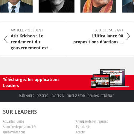
ARTICLE PRÉCÉDENT
ARTICLE SUIVANT
Aziz Krichen : Le
L'Utica lance 90
rendement du
propositions d'actions ...
gouvernement est ...
Téléchargez les applications
Leaders
PARTENAIRES
DOSSIERS
LEADERS TV
SUCCESS STORY
OPINIONS
TENDANCE
SUR LEADERS
Actualités Tunisie
Annuaire des entreprises
Annuaire de personnalités
Plan du site
Qui sommes nous
Contact