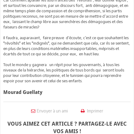
Car comment apaiser les souffrances des "révoltés", leur donner espoir,
et surtout les convaincre, par un discours fort, anti démagogique, et en
même temps plein de compassion et de compréhension, si les partis
politiques reconnus, ne sont pas en mesure de se mettre d’accord entre
eux, laissant le champ libre aux surenchères des démagogues et des
faiseurs de miracles?
Il faudra, auparavant, faire preuve d’écoute, c’est ce que souhaitent les
"révoltés" et les "indignés", qui ne demandent que cela, car ils se sentent,
en plus de leurs conditions matérielles insupportables, méprisés et
écartés de tout ce qui se décide, pour eux, en haut lieu.
Tout le monde y gagnera : un répit pour les gouvernants, à tous les
niveaux de la hiérarchie, les politiques de tous bords qui seront loués
pour leur contribution citoyenne, et le tunisien qui pourra reprendre
espoir pour son avenir et celui de ses enfants.
Mourad Guellaty
Envoyer à un ami
Imprimer
VOUS AIMEZ CET ARTICLE ? PARTAGEZ-LE AVEC
VOS AMIS !