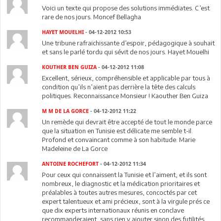
Voici un texte qui propose des solutions immédiates. C’est
rare de nos jours. Moncef Bellagha
HAYET MOUELHI
- 04-12-2012 10:53
Une tribune rafraichissante d’espoir, pédagogique à souhait
et sans le parlé tordu qui sévit de nos jours. Hayet Mouelhi
KOUTHER BEN GUIZA
- 04-12-2012 11:08
Excellent, sérieux, compréhensible et applicable par tous à
condition qu’ils n’aient pas derrière la tête des calculs
politiques. Reconnaissance Monsieur ! Kaouther Ben Guiza
M M DE LA GORCE
- 04-12-2012 11:22
Un remède qui devrait être accepté de tout le monde parce
que la situation en Tunisie est délicate me semble t-il.
Profond et convaincant comme à son habitude. Marie
Madeleine de La Gorce
ANTOINE ROCHEFORT
- 04-12-2012 11:34
Pour ceux qui connaissent la Tunisie et l’aiment, et ils sont
nombreux, le diagnostic et la médication prioritaires et
préalables à toutes autres mesures, concoctés par cet
expert talentueux et ami précieux, sont à la virgule prés ce
que dix experts internationaux réunis en conclave
recommanderaient, sans rien y ajouter sinon des futilités.