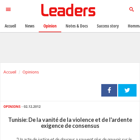
Accueil
News
Opinion
Notes & Docs
Success story
Homma
Accueil
Opinions
OPINIONS
- 02.12.2012
Tunisie: De la vanité de la violence et de l'ardente
exigence de consensus
"Un acte de justice et de douceur a souvent plus de pouvoir sur le