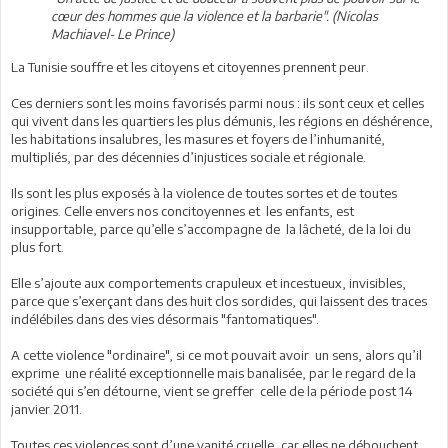
cœur des hommes que la violence et la barbarie". (Nicolas
Machiavel- Le Prince)
La Tunisie souffre et les citoyens et citoyennes prennent peur.
Ces derniers sont les moins favorisés parmi nous : ils sont ceux et celles
qui vivent dans les quartiers les plus démunis, les régions en déshérence,
les habitations insalubres, les masures et foyers de l’inhumanité,
multipliés, par des décennies d’injustices sociale et régionale.
Ils sont les plus exposés à la violence de toutes sortes et de toutes
origines. Celle envers nos concitoyennes et les enfants, est
insupportable, parce qu’elle s’accompagne de la lâcheté, de la loi du
plus fort.
Elle s’ajoute aux comportements crapuleux et incestueux, invisibles,
parce que s’exerçant dans des huit clos sordides, qui laissent des traces
indélébiles dans des vies désormais "fantomatiques".
A cette violence "ordinaire", si ce mot pouvait avoir un sens, alors qu’il
exprime une réalité exceptionnelle mais banalisée, par le regard de la
société qui s’en détourne, vient se greffer celle de la période post 14
janvier 2011.
Toutes ces violences sont d’une vanité cruelle, car elles ne débouchent