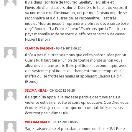
Il y a dans l’écriture de Mourad Guellaty, le visible et
l’invisible d’un discours pluriel. Derrière le talent du verbe, il
ya une malice de l’insinuation, qui permet à beaucoup de se
reconnaître et à d’autres de les reconnaître. Il est très
inquiet Mourad jusqu’à reprendre la phrase devenue célèbre
de JC Bourret "La France à peur" Espérons que la Tunisie, ce
pays merveilleux de se sortir d’affaires sans trop de casse.
Hubert Benora
CLAUDIA BALDINI
- 03-12-2012 06:20
Il n’y a pas d’autres solutions que celles préconisées par Mr
Guellaty. Il faut faire l’union de tout le monde si non vous
allez devenir une petite Italie politique et économique, avec
des systèmes politiques qui changent tout le temps et la
maffia qui se frotte les mains et applaudit Claudia Baldini
(Rome)
SELIMA HILAL
- 03-12-2012 06:25
Il s’agit d’un appel à la sagesse perdue des tunisiens. La
violence est vaine, sotte et contreproductive. Que Dieu vous
écoute ! Mais je crains fort que nos compatriotes ne vous
écoutent pas. Sélima Hilal
WILLIAM BAKER
- 03-12-2012 08:45
Sage, raisonnable et percutant comme une balle ! Bill Baker