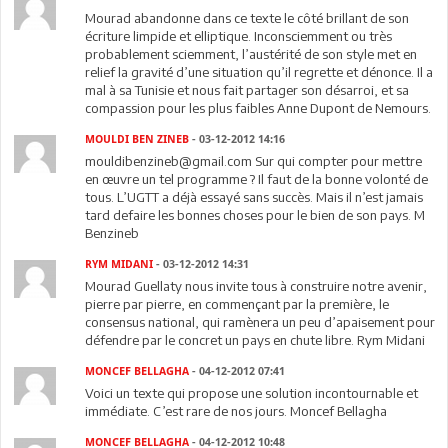
Mourad abandonne dans ce texte le côté brillant de son
écriture limpide et elliptique. Inconsciemment ou très
probablement sciemment, l’austérité de son style met en
relief la gravité d’une situation qu’il regrette et dénonce. Il a
mal à sa Tunisie et nous fait partager son désarroi, et sa
compassion pour les plus faibles Anne Dupont de Nemours.
MOULDI BEN ZINEB
- 03-12-2012 14:16
mouldibenzineb@gmail.com Sur qui compter pour mettre
en œuvre un tel programme ? Il faut de la bonne volonté de
tous. L’UGTT a déjà essayé sans succès. Mais il n’est jamais
tard defaire les bonnes choses pour le bien de son pays. M
Benzineb
RYM MIDANI
- 03-12-2012 14:31
Mourad Guellaty nous invite tous à construire notre avenir,
pierre par pierre, en commençant par la première, le
consensus national, qui ramènera un peu d’apaisement pour
défendre par le concret un pays en chute libre. Rym Midani
MONCEF BELLAGHA
- 04-12-2012 07:41
Voici un texte qui propose une solution incontournable et
immédiate. C’est rare de nos jours. Moncef Bellagha
MONCEF BELLAGHA
- 04-12-2012 10:48