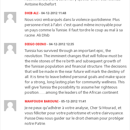
Antoine Rochefort
DHIB ALI
- 04-12-2012 11:48
Nous voici embarqués dans la violence quotidienne. Plus
personne n'est à l'abri. c'est quand même incroyable pour
un pays comme la Tunisie. Il faut tordre le coup au mal à sa
racine. Ali Dhib
DIEGO ODINO
- 04-12-2012 12:35
Tunisia has survived through an important epic, the
revolution. The imminent changes that will follow must be
the mile stones of the re birth and subsequent growth of
the Tunisian population and financial structure. The decisions
that will be made in the near future will mark the destiny of
all. It is time to leave behind personal goals and make space
for a strong, long lasting plan for community wellness. This
will give Tunisia the possibility to assume her righteous
position........among the leaders of the African continent
MAHFOUDH BAROUNI
- 05-12-2012 11:41
Je ne peux qu'adhérer à votre analyse, Cher Si Mourad, et
vous féliciter pour votre patriotisme et votre clairvoyance.
Puisse Dieu nous guider sur le droit chemain pour protéger
notre Patrie.