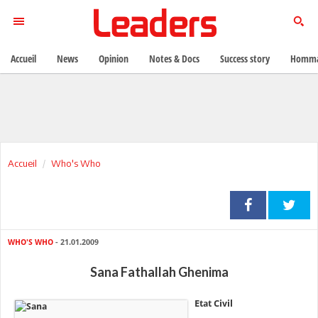
Accueil
News
Opinion
Notes & Docs
Success story
Homma
Accueil
Who's Who
WHO'S WHO
- 21.01.2009
Sana Fathallah Ghenima
Etat Civil