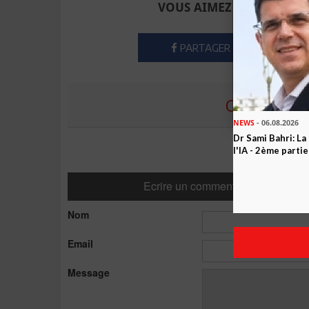
VOUS AIMEZ CET ARTICLE
PARTAGER
COMMENTE
NEWS
- 06.08.2026
Dr Sami Bahri: La
l'IA - 2ème partie
Ecrire un commentaire
Nom
Email
Message