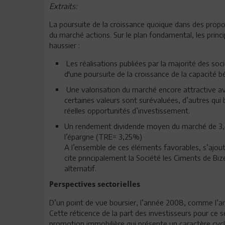
Extraits:
La poursuite de la croissance quoique dans des propo
du marché actions. Sur le plan fondamental, les princ
haussier :
Les réalisations publiées par la majorité des s
d'une poursuite de la croissance de la capacité
Une valorisation du marché encore attractive ave
certaines valeurs sont surévaluées, d’autres qu
réelles opportunités d’investissement.
Un rendement dividende moyen du marché de 3,4
l’épargne (TRE= 3,25%)
A l’ensemble de ces éléments favorables, s’ajout
cite principalement la Société les Ciments de Bi
alternatif.
Perspectives sectorielles
D’un point de vue boursier, l’année 2008, comme l’an
Cette réticence de la part des investisseurs pour ce s
promotion immobilière qui présente un caractère cycli