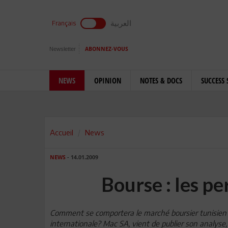
العربية
Français
Newsletter
ABONNEZ-VOUS
NEWS
OPINION
NOTES & DOCS
SUCCESS 
Accueil
News
NEWS
- 14.01.2009
Bourse : les p
Comment se comportera le march
é
boursier tunisien 
internationale? Mac SA, vient de publier son analyse,