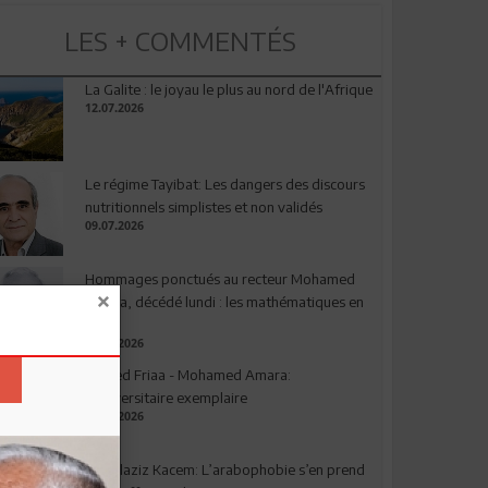
LES + COMMENTÉS
La Galite : le joyau le plus au nord de l'Afrique
12.07.2026
Le régime Tayibat: Les dangers des discours
nutritionnels simplistes et non validés
09.07.2026
Hommages ponctués au recteur Mohamed
Amara, décédé lundi : les mathématiques en
deuil
03.08.2026
Ahmed Friaa - Mohamed Amara:
l’Universitaire exemplaire
04.08.2026
Abdelaziz Kacem: L’arabophobie s’en prend