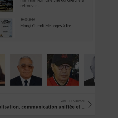
Hammam-Lif: Une ville qui cherche à
retrouver ...
10.03.2026
Mongi Chemli: Mélanges à lire
ARTICLE SUIVANT
alisation, communication unifiée et ...