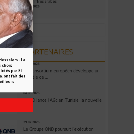
aux chiffres arabes
09.07.2026
PARTENAIRES
esselem - La
06.08.2026
s choix
Un consortium européen développe un
ctés par Si
 ont fait des
modèle de ...
eilleurs
04.08.2026
OPPO lance l'A6c en Tunisie: la nouvelle
...
29.07.2026
Le Groupe QNB poursuit l’exécution