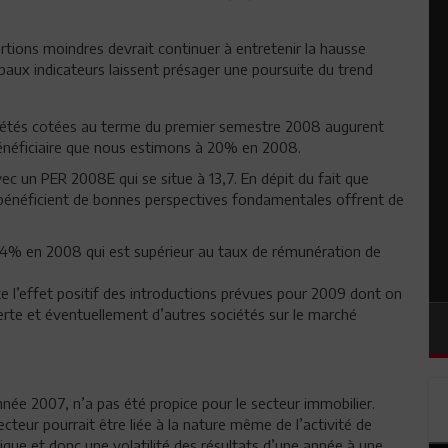
rtions moindres devrait continuer à entretenir la hausse
ipaux indicateurs laissent présager une poursuite du trend
ociétés cotées au terme du premier semestre 2008 augurent
 bénéficiaire que nous estimons à 20% en 2008.
c un PER 2008E qui se situe à 13,7. En dépit du fait que
i bénéficient de bonnes perspectives fondamentales offrent de
% en 2008 qui est supérieur au taux de rémunération de
e l’effet positif des introductions prévues pour 2009 dont on
zerte et éventuellement d’autres sociétés sur le marché
née 2007, n’a pas été propice pour le secteur immobilier.
ecteur pourrait être liée à la nature même de l’activité de
que et donc une volatilité des résultats d’une année à une