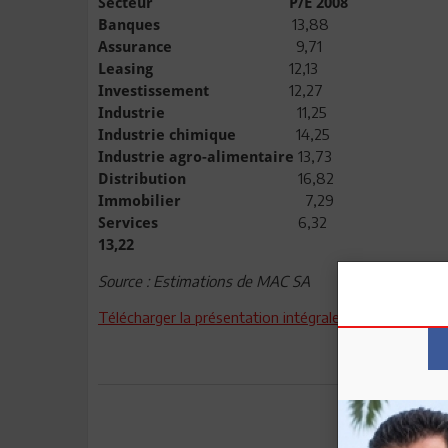
Secteur P/E 2008
13,88
Banques
9,71
Assurance
12,13
Leasing
12,27
Investissement
11,25
Industrie
14,25
Industrie chimique
13,73
I
ndustrie agro-alimentaire
16,82
Distribution
7,29
Immobilier
6,32
Services
13,22
Source : Estimations de MAC SA
Télécharger la présentation intégrale
Envoyer à u