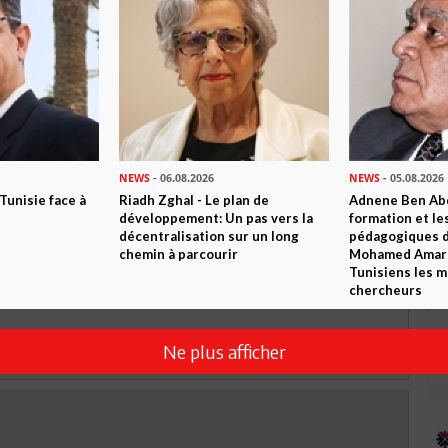
 ? PARTAGEZ-LE AVEC VOS AMIS !
TWEETER
ABONNEZ-VOUS
R CET ARTICLE
NEWS
- 06.08.2026
NEWS
- 05.08.2026
 Tunisie face à
Riadh Zghal - Le plan de
Adnene Ben Abd
0
Commentaires
développement: Un pas vers la
formation et le
décentralisation sur un long
pédagogiques di
chemin à parcourir
Mohamed Amara,
Commenter
Tunisiens les m
chercheurs
Ne plus afficher