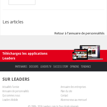
Les articles
Retour à l'annuaire de personnalités
Téléchargez les applications
Leaders
PARTENAIRES
DOSSIERS
LEADERS TV
SUCCESS STORY
OPINIONS
TENDANCE
SUR LEADERS
Actualités Tunisie
Annuaire des entreprises
Annuaire de personnalités
Plan du site
Qui sommes nous
Contact
Leaders Mobile
Abonnez-vous au mensuel
© 2009 - 2026 Leaders.com.tn Tous droits réservés.