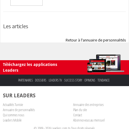
Les articles
Retour à l'annuaire de personnalités
Téléchargez les applications
Leaders
PARTENAIRES
DOSSIERS
LEADERS TV
SUCCESS STORY
OPINIONS
TENDANCE
SUR LEADERS
Actualités Tunisie
Annuaire des entreprises
Annuaire de personnalités
Plan du site
Qui sommes nous
Contact
Leaders Mobile
Abonnez-vous au mensuel
© 2009 - 2026 Leaders.com.tn Tous droits réservés.