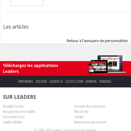
Les articles
Retour à l'annuaire de personnalités
Téléchargez les applications
Leaders
PARTENAIRES
DOSSIERS
LEADERS TV
SUCCESS STORY
OPINIONS
TENDANCE
SUR LEADERS
Actualités Tunisie
Annuaire des entreprises
Annuaire de personnalités
Plan du site
Qui sommes nous
Contact
Leaders Mobile
Abonnez-vous au mensuel
© 2009 - 2026 Leaders.com.tn Tous droits réservés.