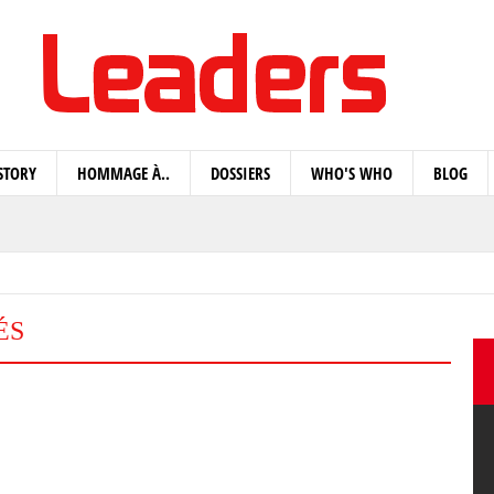
STORY
HOMMAGE À..
DOSSIERS
WHO'S WHO
BLOG
ÉS