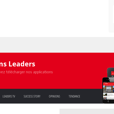
ons Leaders
ez télécharger nos applications
LEADERS TV
SUCCESS STORY
OPINIONS
TENDANCE